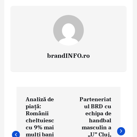
brandINFO.ro
N
Analiză de
Parteneriat
a
piață:
ul BRD cu
Românii
echipa de
v
cheltuiesc
handbal
i
cu 9% mai
masculin a
mulți bani
„U” Cluj,