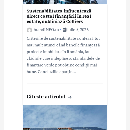
o
l
Sustenabilitatea influențează
direct costul finanțării în real
estate, subliniază Colliers
e
brandINFO.ro
iulie 5, 2026
Criteriile de sustenabilitate contează tot
mai mult atunci când băncile finanțează
proiecte imobiliare în România, iar
clădirile care îndeplinesc standardele de
finanțare verde pot obține condiții mai
bune. Concluziile aparțin…
Citeste articolul