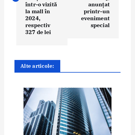
g
într-o vizită
anunțat
la mall în
printr-un
a
2024,
eveniment
respectiv
special
r
327 de lei
e
î
n
Alte articole:
a
r
t
i
c