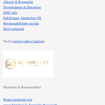
Afaceri & Economie
Divertisment & Shopping
ONG Info
Publicitate, Marketing, PR
Responsabilitate sociala
Stiri companii
Parter
cosuri cadou Craciun
:
Parteneri & Recomandări:
firma curatenie cluj
repar frigidere la domiciliu Bucuresti