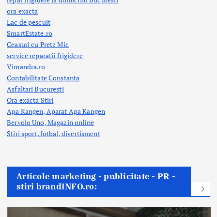
ora exacta
Lac de pescuit
SmartEstate.ro
Ceasuri cu Pretz Mic
service reparatii frigidere
Vimandra.ro
Contabilitate Constanta
Asfaltari Bucuresti
Ora exacta Stiri
Apa Kangen, Aparat Apa Kangen
Bervolo Uno, Magazin online
Stiri sport, fotbal,
divertisment
Articole marketing - publicitate - PR -
stiri brandINFO.ro: