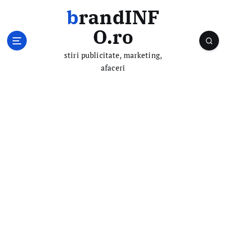
S
brandINF
k
i
O.ro
p
t
stiri publicitate, marketing,
o
afaceri
c
o
n
t
e
n
t