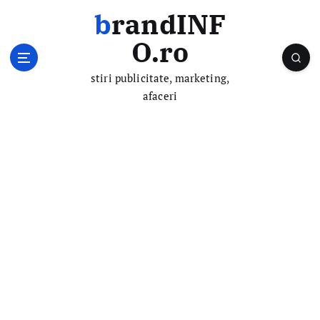
S
brandINF
k
i
O.ro
p
t
stiri publicitate, marketing,
o
afaceri
c
o
n
t
e
n
t