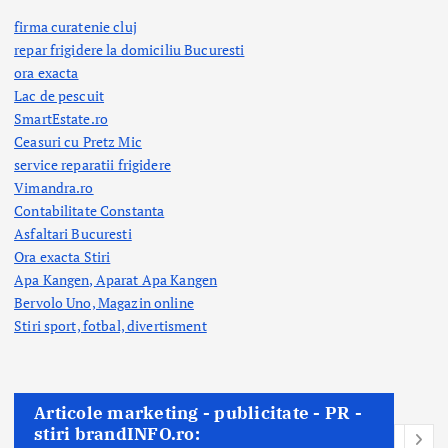
firma curatenie cluj
repar frigidere la domiciliu Bucuresti
ora exacta
Lac de pescuit
SmartEstate.ro
Ceasuri cu Pretz Mic
service reparatii frigidere
Vimandra.ro
Contabilitate Constanta
Asfaltari Bucuresti
Ora exacta Stiri
Apa Kangen, Aparat Apa Kangen
Bervolo Uno, Magazin online
Stiri sport, fotbal,
divertisment
Articole marketing - publicitate - PR -
stiri brandINFO.ro: