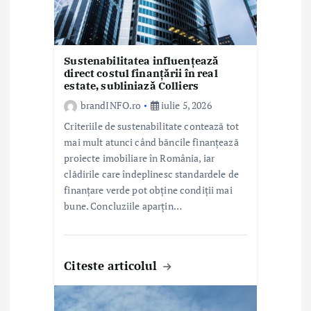
c
o
Sustenabilitatea influențează
direct costul finanțării în real
l
estate, subliniază Colliers
e
brandINFO.ro
iulie 5, 2026
Criteriile de sustenabilitate contează tot
mai mult atunci când băncile finanțează
proiecte imobiliare în România, iar
clădirile care îndeplinesc standardele de
finanțare verde pot obține condiții mai
bune. Concluziile aparțin…
Citeste articolul