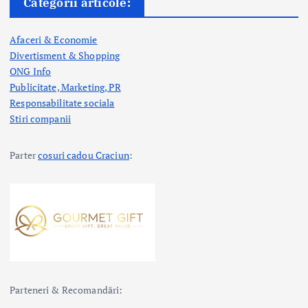
Categorii articole:
Afaceri & Economie
Divertisment & Shopping
ONG Info
Publicitate, Marketing, PR
Responsabilitate sociala
Stiri companii
Parter
cosuri cadou Craciun
:
Parteneri & Recomandări: