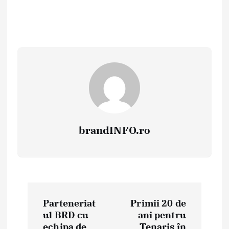
brandINFO.ro
N
Parteneriat
Primii 20 de
a
ul BRD cu
ani pentru
echipa de
Tenaris în