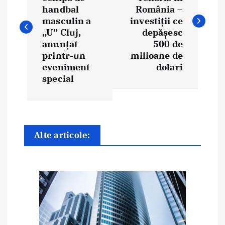
v
handbal
România –
i
masculin a
investiții ce
„U” Cluj,
depășesc
g
anunțat
500 de
printr-un
milioane de
a
eveniment
dolari
special
r
e
î
Alte articole:
n
a
r
t
i