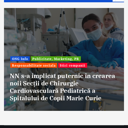
ONG Info
Publicitate, Marketing, PR
Responsabilitate sociala
Stiri companii
NN s-a implicat puternic în crearea
noii Secții de Chirurgie
E
Cardiovasculară Pediatrică a
a
Spitalului de Copii Marie Curie
f