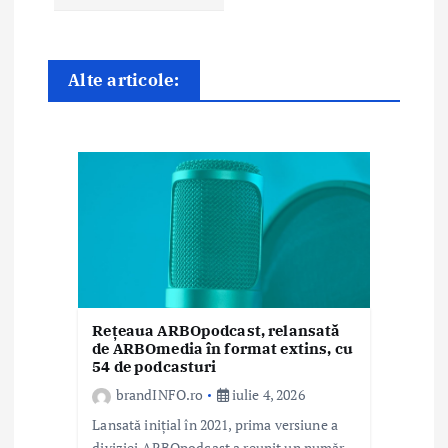
î
n
Alte articole:
a
r
t
i
c
o
l
Rețeaua ARBOpodcast, relansată
de ARBOmedia în format extins, cu
e
54 de podcasturi
brandINFO.ro
iulie 4, 2026
Lansată inițial în 2021, prima versiune a
diviziei ARBOpodcast a reunit un număr