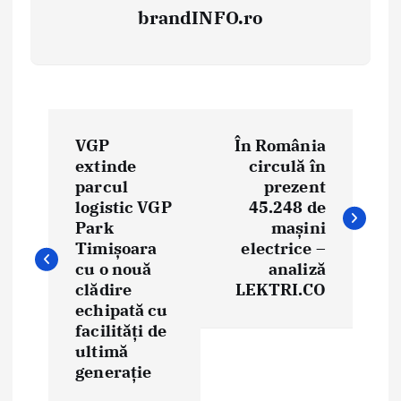
brandINFO.ro
N
VGP
În România
a
extinde
circulă în
parcul
prezent
v
logistic VGP
45.248 de
i
Park
mașini
Timișoara
electrice –
g
cu o nouă
analiză
clădire
LEKTRI.CO
a
echipată cu
facilități de
r
ultimă
e
generație