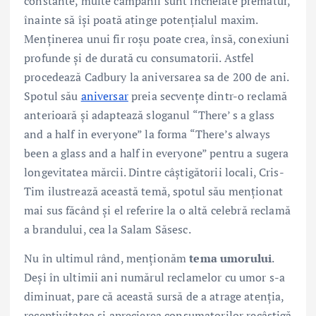
constante, multe campanii sunt încheiate prematur,
înainte să își poată atinge potențialul maxim.
Menținerea unui fir roșu poate crea, însă, conexiuni
profunde și de durată cu consumatorii. Astfel
procedează Cadbury la aniversarea sa de 200 de ani.
Spotul său
aniversar
preia secvențe dintr-o reclamă
anterioară și adaptează sloganul “There’ s a glass
and a half in everyone” la forma “There’s always
been a glass and a half in everyone” pentru a sugera
longevitatea mărcii. Dintre câștigătorii locali, Cris-
Tim ilustrează această temă, spotul său menționat
mai sus făcând și el referire la o altă celebră reclamă
a brandului, cea la Salam Săsesc.
Nu în ultimul rând, menționăm
tema umorului
.
Deși în ultimii ani numărul reclamelor cu umor s-a
diminuat, pare că această sursă de a atrage atenția,
receptivitatea și aprecierea consumatorilor recâștigă