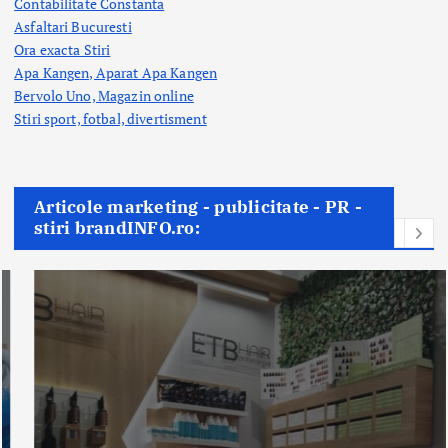
Contabilitate Constanta
Asfaltari Bucuresti
Ora exacta Stiri
Apa Kangen, Aparat Apa Kangen
Bervolo Uno, Magazin online
Stiri sport, fotbal,
divertisment
Articole marketing - publicitate - PR -
stiri brandINFO.ro: