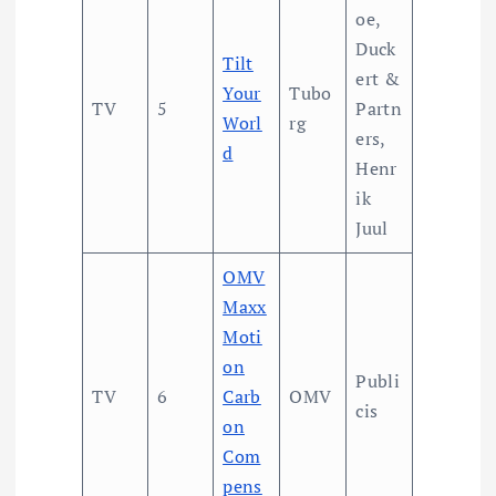
oe,
Duck
Tilt
ert &
Your
Tubo
TV
5
Partn
Worl
rg
ers,
d
Henr
ik
Juul
OMV
Maxx
Moti
on
Publi
TV
6
Carb
OMV
cis
on
Com
pens