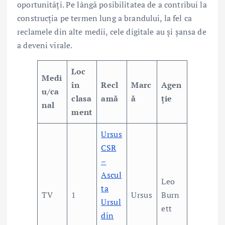
oportunități. Pe lângă posibilitatea de a contribui la
construcția pe termen lung a brandului, la fel ca
reclamele din alte medii, cele digitale au și șansa de
a deveni virale.
Loc
Medi
în
Recl
Marc
Agen
u/ca
clasa
amă
ă
ție
nal
ment
Ursus
CSR
–
Ascul
Leo
ta
TV
1
Ursus
Burn
Ursul
ett
din