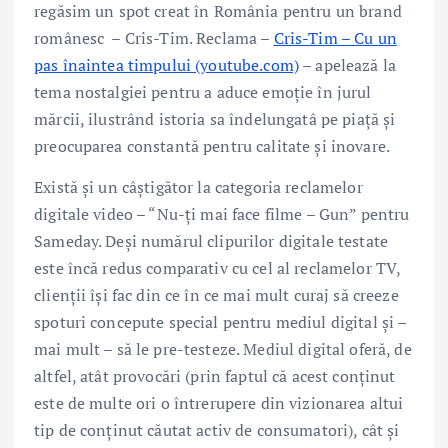
regăsim un spot creat în România pentru un brand
românesc – Cris-Tim. Reclama –
Cris-Tim – Cu un
pas înaintea timpului (youtube.com)
– apelează la
tema nostalgiei pentru a aduce emoție în jurul
mărcii, ilustrând istoria sa îndelungatâ pe piață și
preocuparea constantă pentru calitate și inovare.
Există și un câștigător la categoria reclamelor
digitale video – “Nu-ți mai face filme – Gun” pentru
Sameday. Deși numărul clipurilor digitale testate
este încă redus comparativ cu cel al reclamelor TV,
clienții își fac din ce în ce mai mult curaj să creeze
spoturi concepute special pentru mediul digital și –
mai mult – să le pre-testeze. Mediul digital oferă, de
altfel, atât provocări (prin faptul că acest conținut
este de multe ori o întrerupere din vizionarea altui
tip de conținut căutat activ de consumatori), cât și