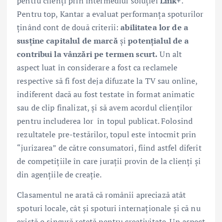
pentru clienți prin intermediul soluției
Link+
.
Pentru top, Kantar a evaluat performanța spoturilor
ținând cont de două criterii:
abilitatea lor de a
susține capitalul de marcă
și
potențialul de a
contribui la vânzări pe termen scurt.
Un alt
aspect luat în considerare a fost ca reclamele
respective să fi fost deja difuzate la TV sau online,
indiferent dacă au fost testate în format animatic
sau de clip finalizat, și să avem acordul clienților
pentru includerea lor în topul publicat. Folosind
rezultatele pre-testărilor, topul este întocmit prin
“jurizarea” de către consumatori, fiind astfel diferit
de competițiile în care jurații provin de la clienți și
din agențiile de creație.
Clasamentul ne arată că românii apreciază atât
spoturi locale, cât și spoturi internaționale și că nu
există o singură rețetă pentru creativitate. Un aspect