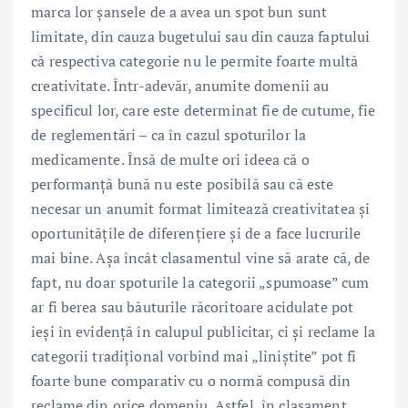
marca lor șansele de a avea un spot bun sunt
limitate, din cauza bugetului sau din cauza faptului
că respectiva categorie nu le permite foarte multă
creativitate. Într-adevăr, anumite domenii au
specificul lor, care este determinat fie de cutume, fie
de reglementări – ca în cazul spoturilor la
medicamente. Însă de multe ori ideea că o
performanță bună nu este posibilă sau că este
necesar un anumit format limitează creativitatea și
oportunitățile de diferențiere și de a face lucrurile
mai bine. Așa încât clasamentul vine să arate că, de
fapt, nu doar spoturile la categorii „spumoase” cum
ar fi berea sau băuturile răcoritoare acidulate pot
ieși în evidență în calupul publicitar, ci și reclame la
categorii tradițional vorbind mai „liniștite” pot fi
foarte bune comparativ cu o normă compusă din
reclame din orice domeniu. Astfel, în clasament