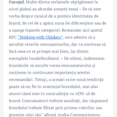
Curajul.
Multe dintre reclamele câștigătoare la
nivel global au abordat această temă – fie că este
vorba despre curajul de a proteja identitatea de
brand, de cel de a apăra sursa de diferențiere sau de
a sparge tiparele categoriei. Remarcăm aici spotul
KFC
“Sticking with Chicken”,
care admite că a
ascultat cererile consuamtorilor, dar va continua să
facă ceea ce se pricepe mai bine, iar dintre
exemplele localeHochland. « De obicei, îndemnăm
brandurile să asculte vocea consumatorului și
susținem în continuare importanța acestei
recomandări. Totuși, a urmări orice nouă tendință
poate să nu fie în avantajul brandului, mai ales
atunci când este în contradicție cu ADN-ul de
brand. Consumatorii trebuie ascultați, dar răspunsul
brandului trebuie filtrat prin prisma valorilor sau
promise-ului său“ afirmă Andra Constantinescu.