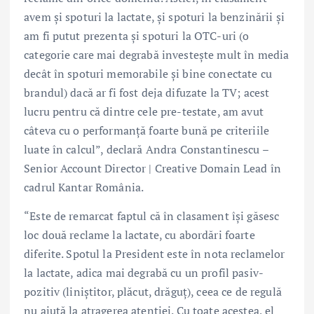
avem și spoturi la lactate, și spoturi la benzinării și
am fi putut prezenta și spoturi la OTC-uri (o
categorie care mai degrabă investește mult în media
decât în spoturi memorabile și bine conectate cu
brandul) dacă ar fi fost deja difuzate la TV; acest
lucru pentru că dintre cele pre-testate, am avut
câteva cu o performanță foarte bună pe criteriile
luate în calcul”, declară Andra Constantinescu –
Senior Account Director | Creative Domain Lead în
cadrul Kantar România.
“Este de remarcat faptul că în clasament își găsesc
loc două reclame la lactate, cu abordări foarte
diferite. Spotul la President este în nota reclamelor
la lactate, adica mai degrabă cu un profil pasiv-
pozitiv (liniștitor, plăcut, drăguț), ceea ce de regulă
nu ajută la atragerea atenției. Cu toate acestea, el