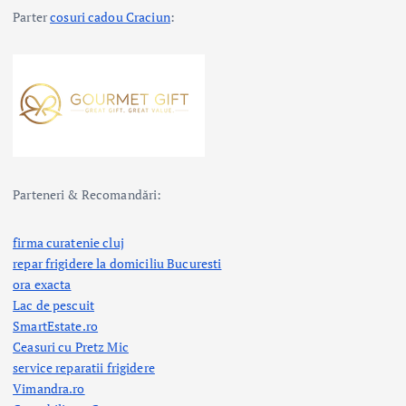
Parter
cosuri cadou Craciun
:
Parteneri & Recomandări:
firma curatenie cluj
repar frigidere la domiciliu Bucuresti
ora exacta
Lac de pescuit
SmartEstate.ro
Ceasuri cu Pretz Mic
service reparatii frigidere
Vimandra.ro