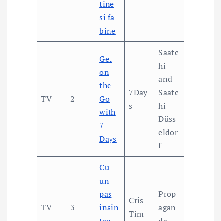
tine
si fa
bine
Saatc
Get
hi
on
and
the
7Day
Saatc
TV
2
Go
s
hi
with
Düss
7
eldor
Days
f
Cu
un
pas
Prop
Cris-
TV
3
inain
agan
Tim
tea
da