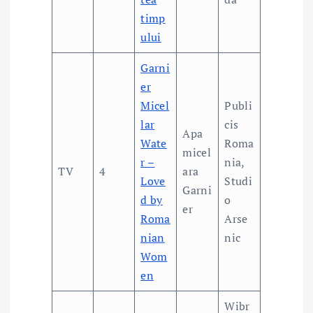
timp
ului
Garni
er
Micel
Publi
lar
cis
Apa
Wate
Roma
micel
r –
nia,
TV
4
ara
Love
Studi
Garni
d by
o
er
Roma
Arse
nian
nic
Wom
en
Wibr