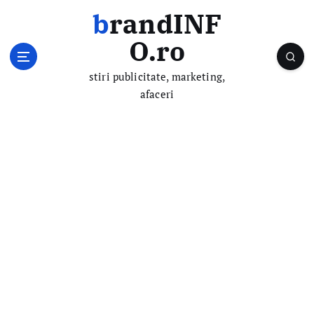
S
brandINF
k
i
O.ro
p
t
stiri publicitate, marketing,
o
afaceri
c
o
n
t
e
n
t