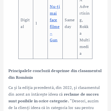
Nu-ți
Adve
mai
rtisin
Digit
face
Same
g,
1
al
filme
day
Rokk
–
a
Gun
Multi
medi
a
Principalele concluzii desprinse din clasamentul
din România
Ca și la ediția precedentă, din 2022, și clasamentul
din acest an întărește ideea că
reclame de succes
sunt posibile în orice categorie.
“Deseori, auzim
de la clienți ideea că în categoria lor sau pentru