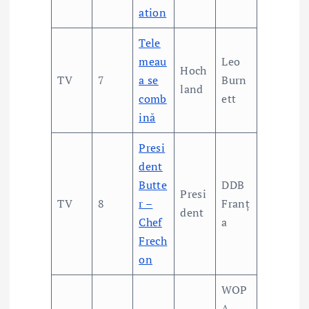
ation
Tele
meau
Leo
Hoch
TV
7
a se
Burn
land
comb
ett
ină
Presi
dent
Butte
DDB
Presi
TV
8
r –
Franț
dent
Chef
a
Frech
on
WOP
A