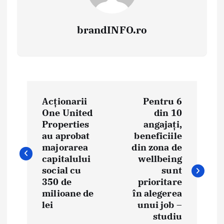
brandINFO.ro
N
Acționarii
Pentru 6
a
One United
din 10
Properties
angajați,
v
au aprobat
beneficiile
i
majorarea
din zona de
capitalului
wellbeing
g
social cu
sunt
350 de
prioritare
a
milioane de
în alegerea
lei
unui job –
r
studiu