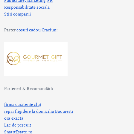
Publicitate, Marketing, PR
Responsabilitate sociala
Stiri companii
Parter
cosuri cadou Craciun
:
Parteneri & Recomandări:
firma curatenie cluj
repar frigidere la domiciliu Bucuresti
ora exacta
Lac de pescuit
SmartEstate.ro