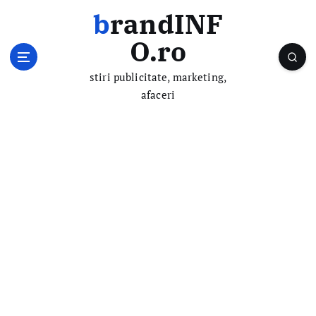
S
brandINF
k
i
O.ro
p
t
stiri publicitate, marketing,
o
afaceri
c
o
n
t
e
n
t