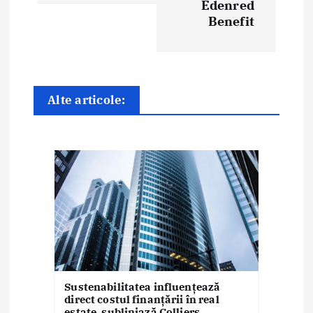
e
Edenred
Benefit
î
n
a
Alte articole:
r
t
i
c
o
l
e
Sustenabilitatea influențează
direct costul finanțării în real
estate, subliniază Colliers