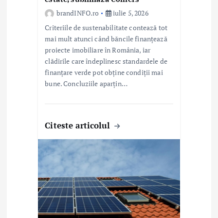
brandINFO.ro
iulie 5, 2026
Criteriile de sustenabilitate contează tot
mai mult atunci când băncile finanțează
proiecte imobiliare în România, iar
clădirile care îndeplinesc standardele de
finanțare verde pot obține condiții mai
bune. Concluziile aparțin…
Citeste articolul