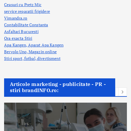
Ceasuri cu Pretz Mic
service reparatii frigidere
Vimandra.ro
Contabilitate Constanta
Asfaltari Bucuresti
Ora exacta Stiri
Apa Kangen, Aparat Apa Kangen
Bervolo Uno, Magazin online
Stiri sport, fotbal,
divertisment
Articole marketing - publicitate - PR -
stiri brandINFO.ro: