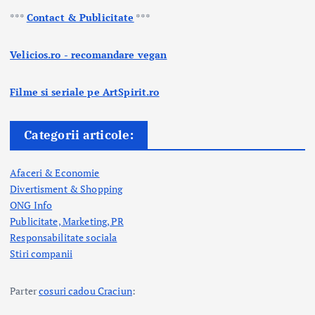
***
Contact & Publicitate
***
Velicios.ro - recomandare vegan
Filme si seriale pe ArtSpirit.ro
Categorii articole:
Afaceri & Economie
Divertisment & Shopping
ONG Info
Publicitate, Marketing, PR
Responsabilitate sociala
Stiri companii
Parter
cosuri cadou Craciun
: