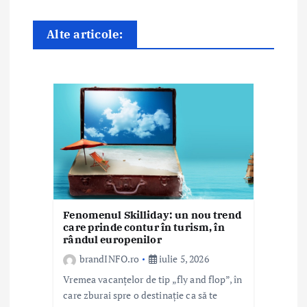
a
Alte articole:
r
t
i
c
o
l
e
Fenomenul Skilliday: un nou trend
care prinde contur în turism, în
rândul europenilor
brandINFO.ro
iulie 5, 2026
Vremea vacanțelor de tip „fly and flop”, în
care zburai spre o destinație ca să te