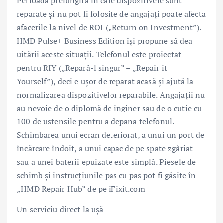
Perioada prelungită în care dispozitivele sunt
reparate și nu pot fi folosite de angajați poate afecta
afacerile la nivel de ROI („Return on Investment”).
HMD Pulse+ Business Edition își propune să dea
uitării aceste situații. Telefonul este proiectat
pentru RIY („Repară-l singur” – „Repair it
Yourself”), deci e ușor de reparat acasă și ajută la
normalizarea dispozitivelor reparabile. Angajații nu
au nevoie de o diplomă de inginer sau de o cutie cu
100 de ustensile pentru a depana telefonul.
Schimbarea unui ecran deteriorat, a unui un port de
încărcare îndoit, a unui capac de pe spate zgâriat
sau a unei baterii epuizate este simplă. Piesele de
schimb și instrucțiunile pas cu pas pot fi găsite în
„HMD Repair Hub” de pe iFixit.com
Un serviciu direct la ușă