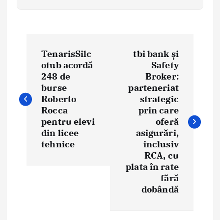
N
TenarisSilc
tbi bank și
a
otub acordă
Safety
248 de
Broker:
v
burse
parteneriat
i
Roberto
strategic
Rocca
prin care
g
pentru elevi
oferă
din licee
asigurări,
a
tehnice
inclusiv
RCA, cu
r
plata în rate
e
fără
dobândă
î
n