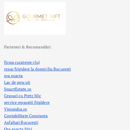
Parteneri & Recomandări:
firma curatenie cluj
repar frigidere la domiciliu Bucuresti
ora exacta
Lac de pescuit
SmartEstate.ro
Ceasuri cu Pretz Mic
service reparatii frigidere
Vimandra.ro
Contabilitate Constanta
Asfaltari Bucuresti
Ora exacta Stiri