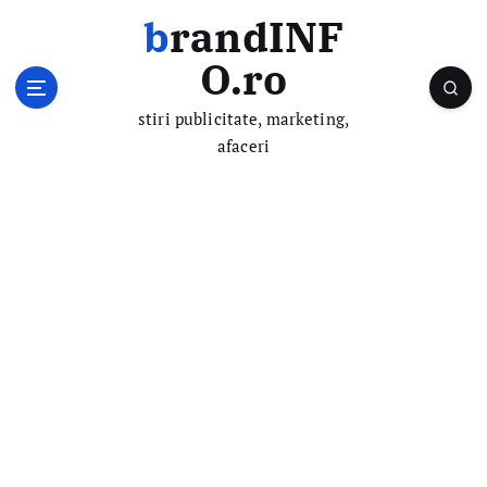
S
brandINF
k
i
O.ro
p
t
stiri publicitate, marketing,
o
afaceri
c
o
n
t
e
n
t