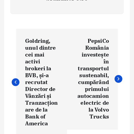
N
Goldring,
PepsiCo
a
unul dintre
România
cei mai
investește
v
activi
în
i
brokeri la
transportul
BVB, și-a
sustenabil,
g
recrutat
cumpărând
Director de
primului
a
Vânzări și
autocamion
Tranzacțion
electric de
r
are de la
la Volvo
e
Bank of
Trucks
America
î