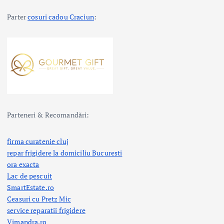
Parter
cosuri cadou Craciun
:
Parteneri & Recomandări:
firma curatenie cluj
repar frigidere la domiciliu Bucuresti
ora exacta
Lac de pescuit
SmartEstate.ro
Ceasuri cu Pretz Mic
service reparatii frigidere
Vimandra.ro