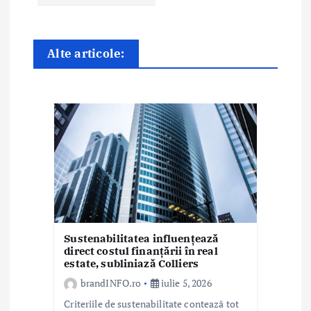
n
a
Alte articole:
r
t
i
c
o
l
e
Sustenabilitatea influențează
direct costul finanțării în real
estate, subliniază Colliers
brandINFO.ro
iulie 5, 2026
Criteriile de sustenabilitate contează tot