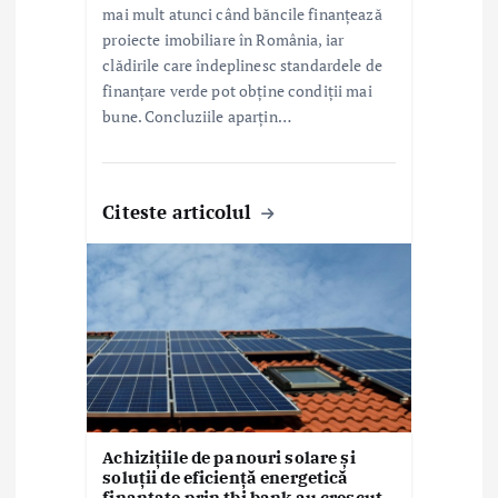
mai mult atunci când băncile finanțează
proiecte imobiliare în România, iar
clădirile care îndeplinesc standardele de
finanțare verde pot obține condiții mai
bune. Concluziile aparțin…
Citeste articolul
Achizițiile de panouri solare și
soluții de eficiență energetică
finanțate prin tbi bank au crescut