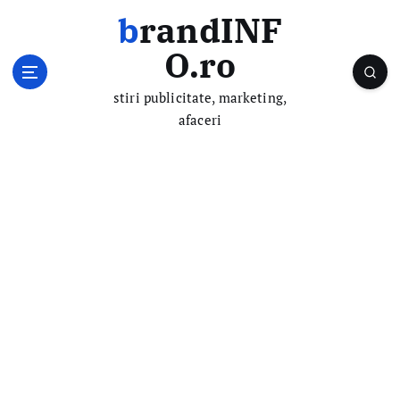
S
brandINF
k
i
O.ro
p
t
stiri publicitate, marketing,
o
afaceri
c
o
n
t
e
n
t