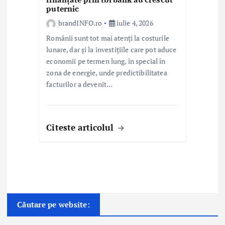
puternic
brandINFO.ro
iulie 4, 2026
Românii sunt tot mai atenți la costurile
lunare, dar și la investițiile care pot aduce
economii pe termen lung, în special în
zona de energie, unde predictibilitatea
facturilor a devenit…
Citeste articolul
Căutare pe website: