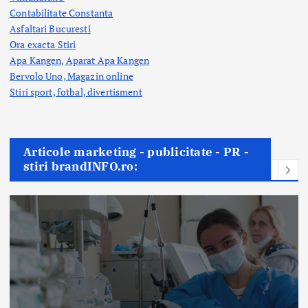
Contabilitate Constanta
Asfaltari Bucuresti
Ora exacta Stiri
Apa Kangen, Aparat Apa Kangen
Bervolo Uno, Magazin online
Stiri sport, fotbal,
divertisment
Articole marketing - publicitate - PR -
stiri brandINFO.ro: