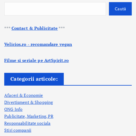
Caută
***
Contact & Publicitate
***
Velicios.ro - recomandare vegan
Filme si seriale pe ArtSpirit.ro
Categorii articole:
Afaceri & Economie
Divertisment & Shopping
ONG Info
Publicitate, Marketing, PR
Responsabilitate sociala
Stiri companii