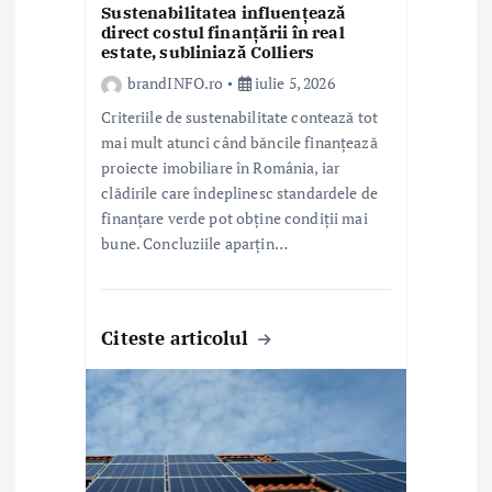
l
Sustenabilitatea influențează
direct costul finanțării în real
estate, subliniază Colliers
e
brandINFO.ro
iulie 5, 2026
Criteriile de sustenabilitate contează tot
mai mult atunci când băncile finanțează
proiecte imobiliare în România, iar
clădirile care îndeplinesc standardele de
finanțare verde pot obține condiții mai
bune. Concluziile aparțin…
Citeste articolul