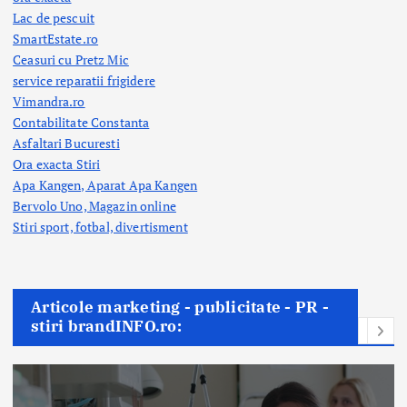
Lac de pescuit
SmartEstate.ro
Ceasuri cu Pretz Mic
service reparatii frigidere
Vimandra.ro
Contabilitate Constanta
Asfaltari Bucuresti
Ora exacta Stiri
Apa Kangen, Aparat Apa Kangen
Bervolo Uno, Magazin online
Stiri sport, fotbal,
divertisment
Articole marketing - publicitate - PR -
stiri brandINFO.ro: