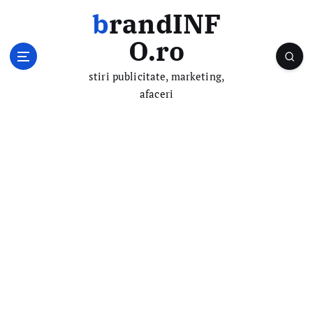
S
brandINF
k
i
O.ro
p
t
stiri publicitate, marketing,
o
afaceri
c
o
n
t
e
n
t