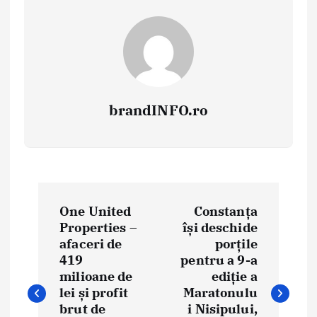
brandINFO.ro
N
One United
Constanța
a
Properties –
își deschide
afaceri de
porțile
v
419
pentru a 9-a
i
milioane de
ediție a
lei și profit
Maratonulu
g
brut de
i Nisipului,