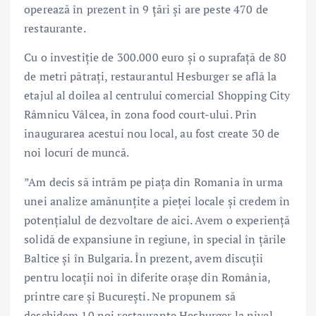
operează în prezent în 9 țări și are peste 470 de
restaurante.
Cu o investiție de 300.000 euro și o suprafață de 80
de metri pătrați, restaurantul Hesburger se află la
etajul al doilea al centrului comercial Shopping City
Râmnicu Vâlcea, în zona food court-ului. Prin
inaugurarea acestui nou local, au fost create 30 de
noi locuri de muncă.
”Am decis să intrăm pe piața din Romania în urma
unei analize amănunțite a pieței locale și credem în
potențialul de dezvoltare de aici. Avem o experiență
solidă de expansiune în regiune, în special în țările
Baltice și în Bulgaria. În prezent, avem discuții
pentru locații noi în diferite orașe din România,
printre care și București. Ne propunem să
deschidem 10 noi restaurante Hesburger la nivel