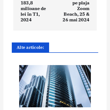
183,8
pe plaja
a
milioane de
Zoom
lei în T1,
Beach, 25 &
r
2024
26 mai 2024
e
î
n
Alte articole:
a
r
t
i
c
o