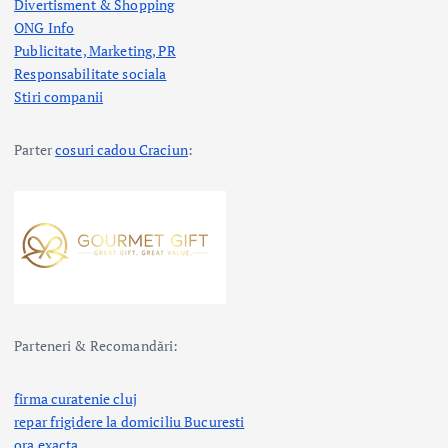
Divertisment & Shopping
ONG Info
Publicitate, Marketing, PR
Responsabilitate sociala
Stiri companii
Parter
cosuri cadou Craciun
:
Parteneri & Recomandări:
firma curatenie cluj
repar frigidere la domiciliu Bucuresti
ora exacta