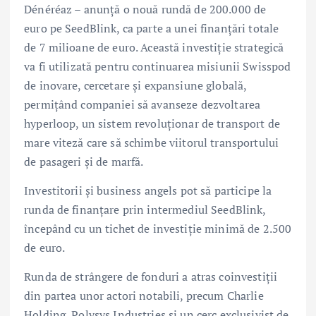
Dénéréaz – anunță o nouă rundă de 200.000 de
euro pe SeedBlink, ca parte a unei finanțări totale
de 7 milioane de euro. Această investiție strategică
va fi utilizată pentru continuarea misiunii Swisspod
de inovare, cercetare și expansiune globală,
permițând companiei să avanseze dezvoltarea
hyperloop, un sistem revoluționar de transport de
mare viteză care să schimbe viitorul transportului
de pasageri și de marfă.
Investitorii și business angels pot să participe la
runda de finanțare prin intermediul SeedBlink,
începând cu un tichet de investiție minimă de 2.500
de euro.
Runda de strângere de fonduri a atras coinvestiții
din partea unor actori notabili, precum Charlie
Holding, Polysys Industries și un cerc exclusivist de