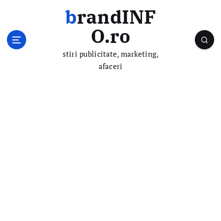
S
brandINF
k
i
O.ro
p
t
stiri publicitate, marketing,
o
afaceri
c
o
n
t
e
n
t