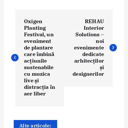
N
Oxigen
REHAU
a
Planting
Interior
Festival, un
Solutions –
v
eveniment
noi
i
de plantare
evenimente
care îmbină
dedicate
g
acțiunile
arhitecților
sustenabile
și
a
cu muzica
designerilor
live și
r
distracția în
e
aer liber
î
n
Alte articole: