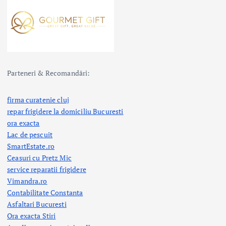
Parteneri & Recomandări:
firma curatenie cluj
repar frigidere la domiciliu Bucuresti
ora exacta
Lac de pescuit
SmartEstate.ro
Ceasuri cu Pretz Mic
service reparatii frigidere
Vimandra.ro
Contabilitate Constanta
Asfaltari Bucuresti
Ora exacta Stiri