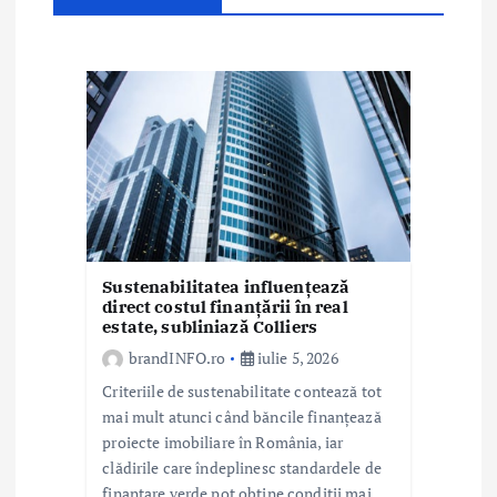
a
r
t
i
c
o
l
Sustenabilitatea influențează
e
direct costul finanțării în real
estate, subliniază Colliers
brandINFO.ro
iulie 5, 2026
Criteriile de sustenabilitate contează tot
mai mult atunci când băncile finanțează
proiecte imobiliare în România, iar
clădirile care îndeplinesc standardele de
finanțare verde pot obține condiții mai