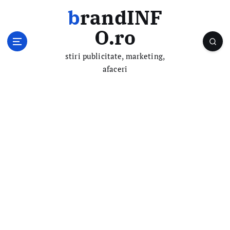
S
brandINF
k
i
O.ro
p
t
stiri publicitate, marketing,
o
afaceri
c
o
n
t
e
n
t