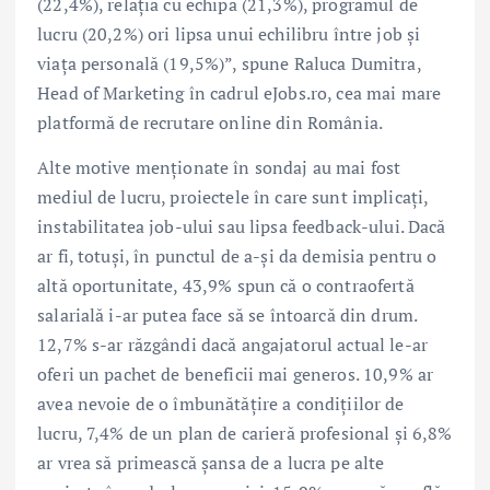
(22,4%), relația cu echipa (21,3%), programul de
lucru (20,2%) ori lipsa unui echilibru între job și
viața personală (19,5%)”, spune Raluca Dumitra,
Head of Marketing în cadrul eJobs.ro, cea mai mare
platformă de recrutare online din România.
Alte motive menționate în sondaj au mai fost
mediul de lucru, proiectele în care sunt implicați,
instabilitatea job-ului sau lipsa feedback-ului. Dacă
ar fi, totuși, în punctul de a-și da demisia pentru o
altă oportunitate, 43,9% spun că o contraofertă
salarială i-ar putea face să se întoarcă din drum.
12,7% s-ar răzgândi dacă angajatorul actual le-ar
oferi un pachet de beneficii mai generos. 10,9% ar
avea nevoie de o îmbunătățire a condițiilor de
lucru, 7,4% de un plan de carieră profesional și 6,8%
ar vrea să primească șansa de a lucra pe alte