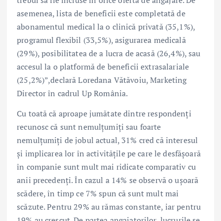
asemenea, lista de beneficii este completată de
abonamentul medical la o clinică privată (35,1%),
programul flexibil (33,5%), asigurarea medicală
(29%), posibilitatea de a lucra de acasă (26,4%), sau
accesul la o platformă de beneficii extrasalariale
(25,2%)”,declară Loredana Vătăvoiu, Marketing
Director în cadrul Up România.
Cu toată că aproape jumătate dintre respondenți
recunosc că sunt nemulțumiți sau foarte
nemulțumiți de jobul actual, 31% cred că interesul
și implicarea lor în activitățile pe care le desfășoară
în companie sunt mult mai ridicate comparativ cu
anii precedenți. În cazul a 14% se observă o ușoară
scădere, în timp ce 7% spun că sunt mult mai
scăzute. Pentru 29% au rămas constante, iar pentru
19% au crescut. De partea angajatorilor, lucrurile se