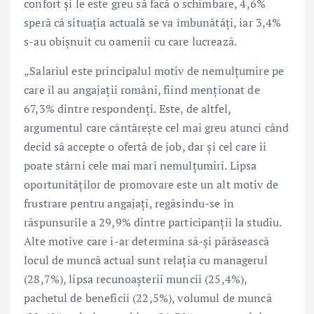
confort și le este greu să facă o schimbare, 4,6%
speră că situația actuală se va îmbunătăți, iar 3,4%
s-au obișnuit cu oamenii cu care lucrează.
„Salariul este principalul motiv de nemulțumire pe
care îl au angajații români, fiind menționat de
67,3% dintre respondenți. Este, de altfel,
argumentul care cântărește cel mai greu atunci când
decid să accepte o ofertă de job, dar și cel care îi
poate stârni cele mai mari nemulțumiri. Lipsa
oportunităților de promovare este un alt motiv de
frustrare pentru angajați, regăsindu-se în
răspunsurile a 29,9% dintre participanții la studiu.
Alte motive care i-ar determina să-și părăsească
locul de muncă actual sunt relația cu managerul
(28,7%), lipsa recunoașterii muncii (25,4%),
pachetul de beneficii (22,5%), volumul de muncă