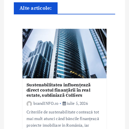
r
Alte articole:
t
i
c
o
l
e
Sustenabilitatea influențează
direct costul finanțării în real
estate, subliniază Colliers
brandINFO.ro
iulie 5, 2026
Criteriile de sustenabilitate contează tot
mai mult atunci când băncile finanțează
proiecte imobiliare în România, iar