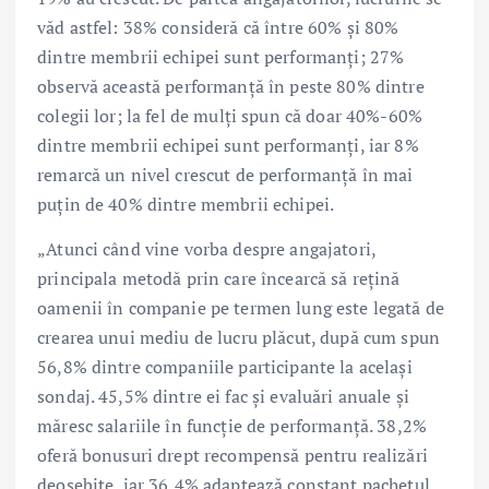
văd astfel: 38% consideră că între 60% și 80%
dintre membrii echipei sunt performanți; 27%
observă această performanță în peste 80% dintre
colegii lor; la fel de mulți spun că doar 40%-60%
dintre membrii echipei sunt performanți, iar 8%
remarcă un nivel crescut de performanță în mai
puțin de 40% dintre membrii echipei.
„Atunci când vine vorba despre angajatori,
principala metodă prin care încearcă să rețină
oamenii în companie pe termen lung este legată de
crearea unui mediu de lucru plăcut, după cum spun
56,8% dintre companiile participante la același
sondaj. 45,5% dintre ei fac și evaluări anuale și
măresc salariile în funcție de performanță. 38,2%
oferă bonusuri drept recompensă pentru realizări
deosebite, iar 36,4% adaptează constant pachetul