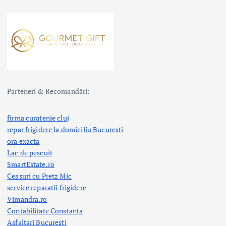
Parteneri & Recomandări:
firma curatenie cluj
repar frigidere la domiciliu Bucuresti
ora exacta
Lac de pescuit
SmartEstate.ro
Ceasuri cu Pretz Mic
service reparatii frigidere
Vimandra.ro
Contabilitate Constanta
Asfaltari Bucuresti