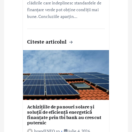
clădirile care îndeplinesc standardele de
finanțare verde pot obține condiții mai
bune. Concluziile aparțin…
Citeste articolul
Achizițiile de panouri solare și
soluții de eficiență energetică
finanțate prin tbi bank au crescut
puternic
brandINFO.ro
iulie 4, 2026