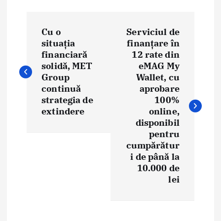
N
Cu o
Serviciul de
a
situația
finanțare în
financiară
12 rate din
v
solidă, MET
eMAG My
i
Group
Wallet, cu
continuă
aprobare
g
strategia de
100%
extindere
online,
a
disponibil
pentru
r
cumpărătur
e
i de până la
10.000 de
î
lei
n
a