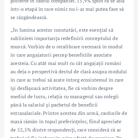
proiecte în cadrul companiei. 15,9% spun că se află
într-o etapă în care nimic nu i-ar mai putea face să
se răzgândească.
„În lumina acestor constatări, este esențial să
subliniem importanța redefinirii conceptului de
muncă. Vorbim de o recalibrare necesară în modul
în care angajatorii percep beneficiile asociate
acesteia. Cu atât mai mult cu cât angajații români
au deja o perspectivă destul de clară asupra modului
în care ar trebui să arate întreg ecosistemul în care
își desfășoară activitatea, fie că vorbim despre
mediul de lucru, relația cu managerul sau colegii
până la salariul și pachetul de beneficii
extrasalariale. Printre acestea din urmă, cardurile de
masă rămân în topul preferințelor, fiind apreciate
de 52,5% dintre respondenți, care consideră că ar
trebui să fie incluse în orice ofertă de angajare. De