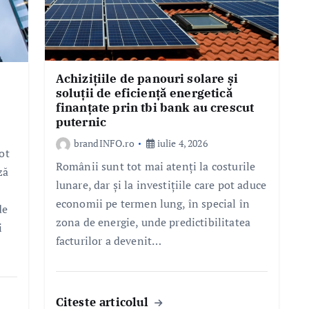
Achizițiile de panouri solare și
soluții de eficiență energetică
finanțate prin tbi bank au crescut
puternic
brandINFO.ro
iulie 4, 2026
ot
Românii sunt tot mai atenți la costurile
ză
lunare, dar și la investițiile care pot aduce
economii pe termen lung, în special în
de
zona de energie, unde predictibilitatea
i
facturilor a devenit…
Citeste articolul