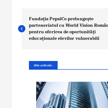
N
a
Fundația PepsiCo prelungește
v
parteneriatul cu World Vision Româ
i
pentru oferirea de oportunități
g
educaționale elevilor vulnerabili
a
r
e
î
Alte articole:
n
a
r
t
i
c
o