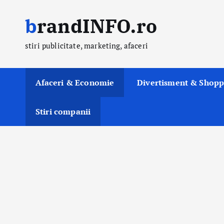
S
brandINFO.ro
k
i
stiri publicitate, marketing, afaceri
p
t
o
Afaceri & Economie
Divertisment & Shopp
c
o
Stiri companii
n
t
e
n
t