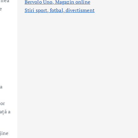
rirea
Bervolo Uno, Magazin online
e
Stiri sport, fotbal,
divertisment
 a
lor
aţă a
jine