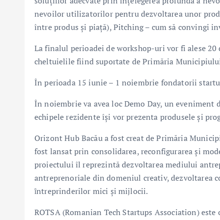
soluțiilor adecvate prin înțelegerea profundă a nevoil
nevoilor utilizatorilor pentru dezvoltarea unor prod
între produs și piață), Pitching – cum să convingi inv
La finalul perioadei de workshop-uri vor fi alese 20
cheltuielile fiind suportate de Primăria Municipiulu
În perioada 15 iunie – 1 noiembrie fondatorii startu
În noiembrie va avea loc Demo Day, un eveniment de 
echipele rezidente își vor prezenta produsele și prog
Orizont Hub Bacău a fost creat de Primăria Municipiu
fost lansat prin consolidarea, reconfigurarea şi mod
proiectului îl reprezintă dezvoltarea mediului antrep
antreprenoriale din domeniul creativ, dezvoltarea co
ȋntreprinderilor mici şi mijlocii.
ROTSA (Romanian Tech Startups Association) este o 