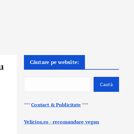
Căutare pe website:
u
Caută
***
Contact & Publicitate
***
Velicios.ro - recomandare vegan