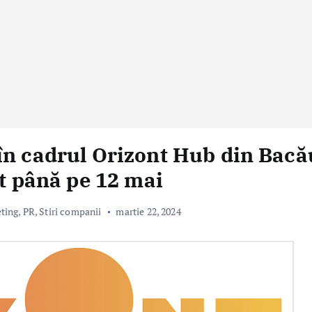
în cadrul Orizont Hub din Bacă
it până pe 12 mai
eting, PR
,
Stiri companii
martie 22, 2024