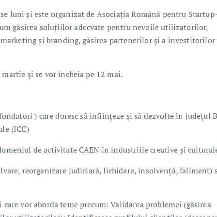
se luni și este organizat de Asociația Română pentru Startup
 găsirea soluțiilor adecvate pentru nevoile utilizatorilor,
 marketing și branding, găsirea partenerilor și a investitorilor
 martie și se vor încheia pe 12 mai.
fondatori ) care doresc să înființeze și să dezvolte în județul 
ale (ICC)
domeniul de activitate CAEN în industriile creative și cultural
lvare, reorganizare judiciară, lichidare, insolvență, faliment) 
ri care vor aborda teme precum: Validarea problemei (găsirea