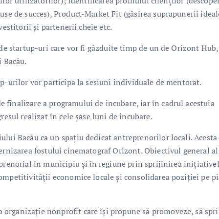
or utilizatorilor); Identificarea profilului clienților (descope
use de succes), Product-Market Fit (găsirea suprapunerii ideal
estitorii și partenerii cheie etc.
 de startup-uri care vor fi găzduite timp de un de Orizont Hub,
i Bacău.
p-urilor vor participa la sesiuni individuale de mentorat.
finalizare a programului de incubare, iar în cadrul acestuia
resul realizat în cele șase luni de incubare.
lui Bacău ca un spațiu dedicat antreprenorilor locali. Acesta
ernizarea fostului cinematograf Orizont. Obiectivul general al
renorial în municipiu şi ȋn regiune prin sprijinirea iniţiative
mpetitivităţii economice locale şi consolidarea poziţiei pe pi
organizație nonprofit care își propune să promoveze, să spri