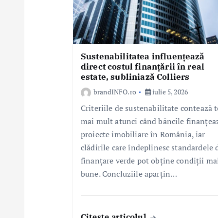
l
e
Sustenabilitatea influențează
direct costul finanțării în real
estate, subliniază Colliers
brandINFO.ro
iulie 5, 2026
Criteriile de sustenabilitate contează t
mai mult atunci când băncile finanțea
proiecte imobiliare în România, iar
clădirile care îndeplinesc standardele 
finanțare verde pot obține condiții ma
bune. Concluziile aparțin…
Citeste articolul