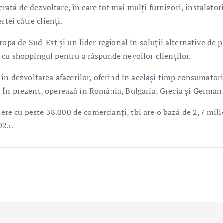
erată de dezvoltare, în care tot mai mulți furnizori, instalatori
tei către clienți.
opa de Sud-Est și un lider regional în soluții alternative de p
cu shoppingul pentru a răspunde nevoilor clienților.
în dezvoltarea afacerilor, oferind în același timp consumatori
ța. În prezent, operează în România, Bulgaria, Grecia și German
edere cu peste 38.000 de comercianți, tbi are o bază de 2,7 mil
025.