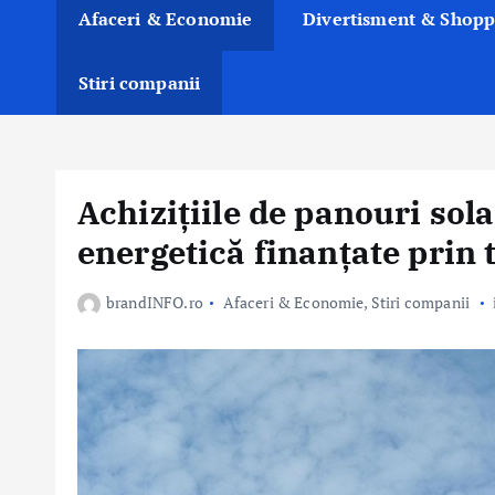
Afaceri & Economie
Divertisment & Shopp
Stiri companii
Achizițiile de panouri solar
energetică finanțate prin 
brandINFO.ro
Afaceri & Economie
,
Stiri companii