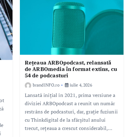
Rețeaua ARBOpodcast, relansată
de ARBOmedia în format extins, cu
54 de podcasturi
brandINFO.ro
iulie 4, 2026
Lansată inițial în 2021, prima versiune a
ot
diviziei ARBOpodcast a reunit un număr
ză
restrâns de podcasturi, dar, grație fuziunii
cu Thinkdigital de la sfârșitul anului
de
trecut, rețeaua a crescut considerabil,…
i