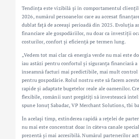
Tendința este vizibilă și în comportamentul cliențilo
2026, numărul persoanelor care au accesat finanțare
dublat față de aceeași perioadă din 2025. Evoluția ara
financiare ale gospodăriilor, nu doar ca investiții o
costurilor, confort și eficiență pe termen lung.
„Vedem tot mai clar că energia verde nu mai este doa
iau astăzi pentru confortul și siguranța financiară a 
înseamnă facturi mai predictibile, mai mult control 
pentru gospodărie. Rolul nostru este să facem aceste
rapide și adaptate bugetelor reale ale oamenilor. Cre
flexibile, românii sunt pregătiți să investească inte
spune Ionuț Sabadac, VP Merchant Solutions, tbi b
În același timp, extinderea rapidă a rețelei de parte
nu mai este concentrat doar în câteva canale special
prezentă și mai accesibilă. Numărul partenerilor act