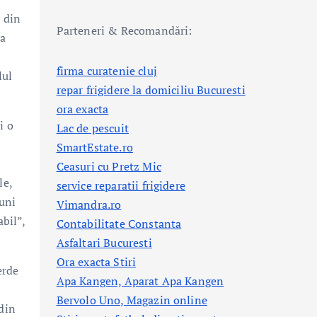
i din
Parteneri & Recomandări:
-a
firma curatenie cluj
lul
repar frigidere la domiciliu Bucuresti
ora exacta
i o
Lac de pescuit
SmartEstate.ro
Ceasuri cu Pretz Mic
le,
service reparatii frigidere
iuni
Vimandra.ro
abil”,
Contabilitate Constanta
Asfaltari Bucuresti
Ora exacta Stiri
erde
Apa Kangen, Aparat Apa Kangen
Bervolo Uno, Magazin online
 din