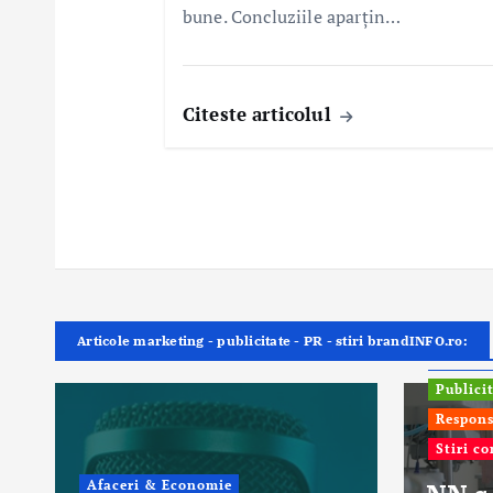
bune. Concluziile aparțin…
Citeste articolul
Articole marketing - publicitate - PR - stiri brandINFO.ro:
ONG In
Publici
Respons
Stiri c
Afaceri & Economie