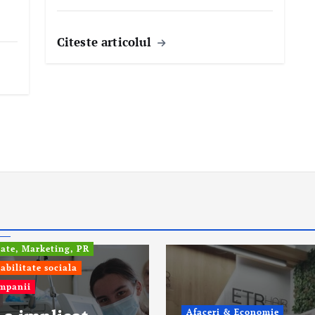
Citeste articolul
fo
tate, Marketing, PR
abilitate sociala
ompanii
Afaceri & Economie