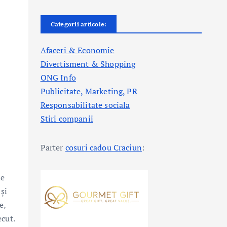
Categorii articole:
Afaceri & Economie
Divertisment & Shopping
ONG Info
Publicitate, Marketing, PR
Responsabilitate sociala
Stiri companii
Parter
cosuri cadou Craciun
:
le
și
e,
ecut.