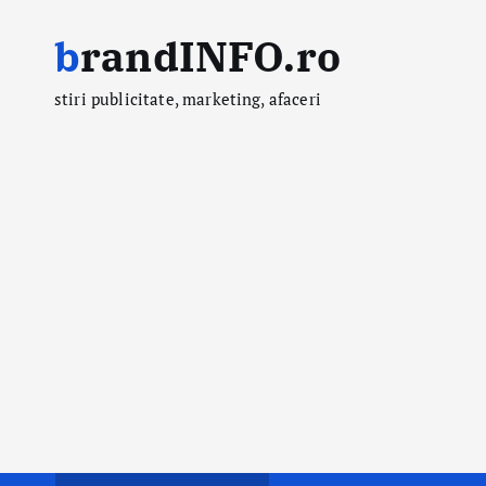
S
brandINFO.ro
k
i
stiri publicitate, marketing, afaceri
p
t
o
c
o
n
t
e
n
t