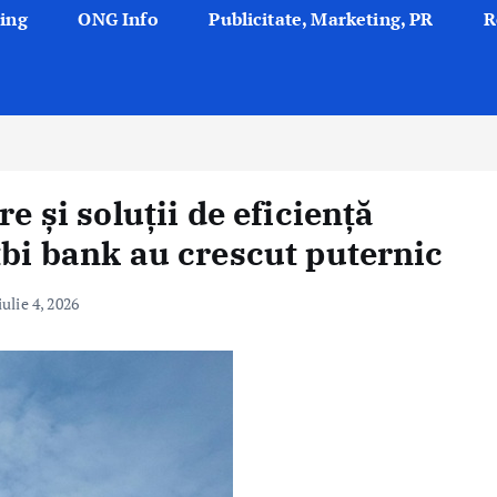
ing
ONG Info
Publicitate, Marketing, PR
R
e și soluții de eficiență
tbi bank au crescut puternic
iulie 4, 2026