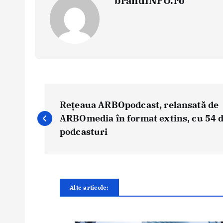
brandINFO.ro
N
a
Rețeaua ARBOpodcast, relansată de
v
ARBOmedia în format extins, cu 54 
i
podcasturi
g
a
r
e
Alte articole:
î
n
a