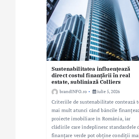
r
t
i
c
o
l
e
Sustenabilitatea influențează
direct costul finanțării în real
estate, subliniază Colliers
brandINFO.ro
iulie 5, 2026
Criteriile de sustenabilitate contează t
mai mult atunci când băncile finanțea
proiecte imobiliare în România, iar
clădirile care îndeplinesc standardele 
finanțare verde pot obține condiții ma