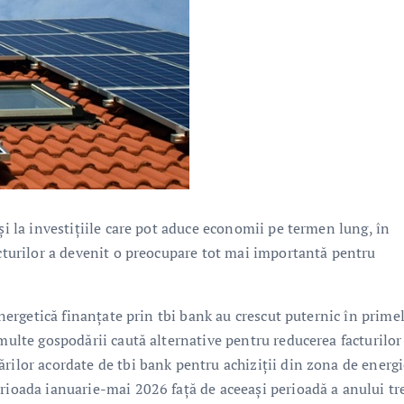
și la investițiile care pot aduce economii pe termen lung, în
acturilor a devenit o preocupare tot mai importantă pentru
 energetică finanțate prin tbi bank au crescut puternic în prime
multe gospodării caută alternative pentru reducerea facturilor 
rilor acordate de tbi bank pentru achiziții din zona de energi
rioada ianuarie-mai 2026 față de aceeași perioadă a anului tr