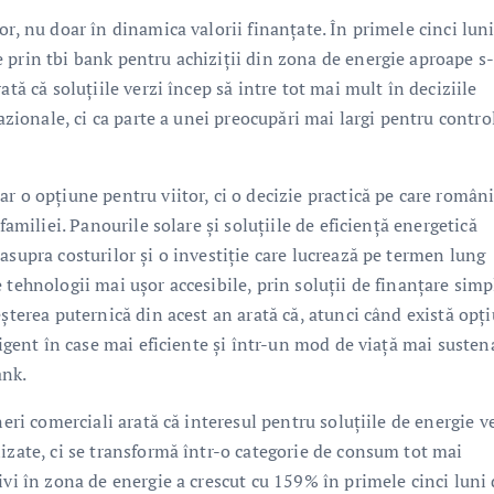
r, nu doar în dinamica valorii finanțate. În primele cinci lun
 prin tbi bank pentru achiziții din zona de energie aproape s
tă că soluțiile verzi încep să intre tot mai mult în deciziile
cazionale, ci ca parte a unei preocupări mai largi pentru contro
r o opțiune pentru viitor, ci o decizie practică pe care români
familiei. Panourile solare și soluțiile de eficiență energetică
asupra costurilor și o investiție care lucrează pe termen lung
 tehnologii mai ușor accesibile, prin soluții de finanțare simp
șterea puternică din acest an arată că, atunci când există opț
ligent în case mai eficiente și într-un mod de viață mai susten
ank.
neri comerciali arată că interesul pentru soluțiile de energie v
izate, ci se transformă într-o categorie de consum tot mai
ivi în zona de energie a crescut cu 159% în primele cinci luni