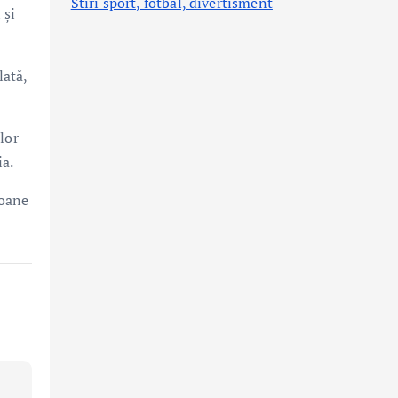
Stiri sport, fotbal,
divertisment
 și
lată,
lor
ia.
ioane