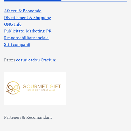
Afaceri & Economie
Divertisment & Shopping
ONG Info
Publicitate, Marketing, PR
Responsabilitate sociala
Stiri companii
Parter
cosuri cadou Craciun
:
Parteneri & Recomandări: