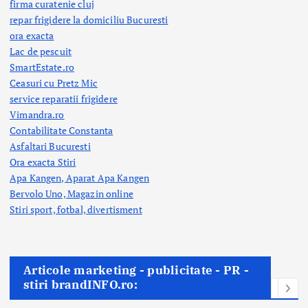
firma curatenie cluj
repar frigidere la domiciliu Bucuresti
ora exacta
Lac de pescuit
SmartEstate.ro
Ceasuri cu Pretz Mic
service reparatii frigidere
Vimandra.ro
Contabilitate Constanta
Asfaltari Bucuresti
Ora exacta Stiri
Apa Kangen, Aparat Apa Kangen
Bervolo Uno, Magazin online
Stiri sport, fotbal,
divertisment
Articole marketing - publicitate - PR -
stiri brandINFO.ro: