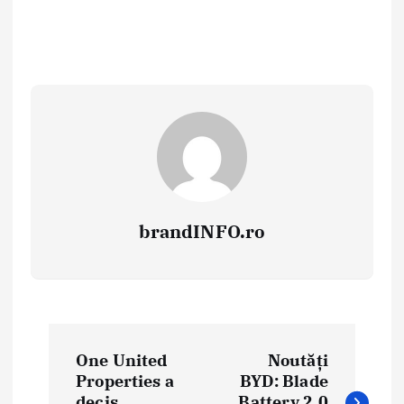
brandINFO.ro
N
One United
Noutăți
a
Properties a
BYD: Blade
decis
Battery 2.0