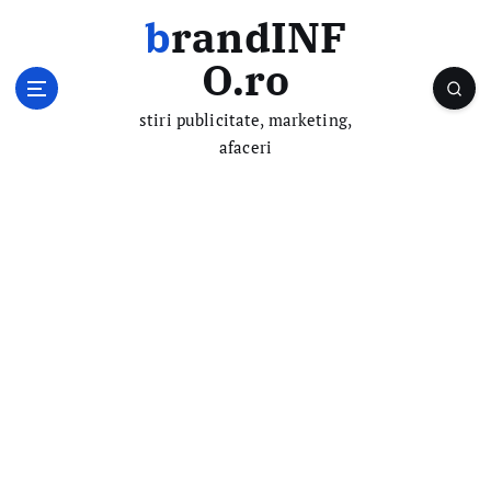
S
brandINF
k
i
O.ro
p
t
stiri publicitate, marketing,
o
afaceri
c
o
n
t
e
n
t