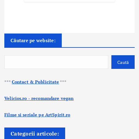
Căutare pe website:
Caută
***
Contact & Publicitate
***
Velicios.ro - recomandare vegan
Filme si seriale pe ArtSpirit.ro
Categorii articole: