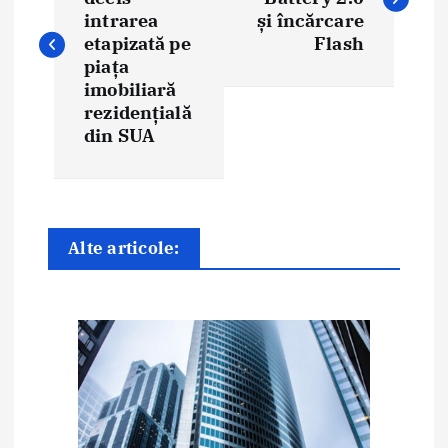
v
intrarea
și încărcare
i
etapizată pe
Flash
piața
g
imobiliară
rezidențială
a
din SUA
r
e
î
Alte articole:
n
a
r
t