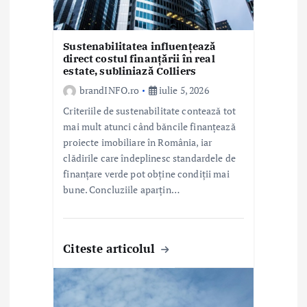
i
c
Sustenabilitatea influențează
o
direct costul finanțării în real
estate, subliniază Colliers
l
brandINFO.ro
iulie 5, 2026
e
Criteriile de sustenabilitate contează tot
mai mult atunci când băncile finanțează
proiecte imobiliare în România, iar
clădirile care îndeplinesc standardele de
finanțare verde pot obține condiții mai
bune. Concluziile aparțin…
Citeste articolul