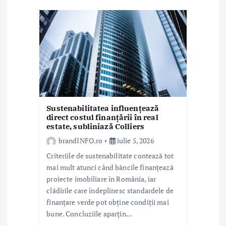
r
t
i
c
o
l
Sustenabilitatea influențează
e
direct costul finanțării în real
estate, subliniază Colliers
brandINFO.ro
iulie 5, 2026
Criteriile de sustenabilitate contează tot
mai mult atunci când băncile finanțează
proiecte imobiliare în România, iar
clădirile care îndeplinesc standardele de
finanțare verde pot obține condiții mai
bune. Concluziile aparțin…