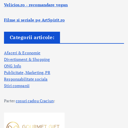
Velicios.ro - recomandare vegan
Filme si seriale pe ArtSpirit.ro
Categorii articole:
Afaceri & Economie
Divertisment & Shopping
ONG Info
Publicitate, Marketing, PR
Responsabilitate sociala
Stiri companii
Parter
cosuri cadou Craciun
: