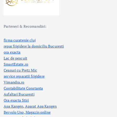
Parteneri & Recomandări:
firma curatenie cluj
repar frigidere la domiciliu Bucuresti
ora exacta
Lac de pescuit
SmartEstate.ro
Ceasuri cu Pretz Mic
service reparatii frigidere
Vimandra.ro
Contabilitate Constanta
Asfaltari Bucuresti
Ora exacta Stiri
Apa Kangen, Aparat Apa Kangen
Bervolo Uno, Magazin online