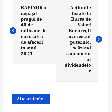
N
RAFINOR a
Acțiunile
a
depășit
listate la
pragul de
Bursa de
v
40 de
Valori
i
milioane de
București
euro cifră
au crescut
g
de afaceri
puternic,
în anul
scăzând
a
2025
randament
ul
r
dividendelo
e
r
î
n
Alte articole:
a