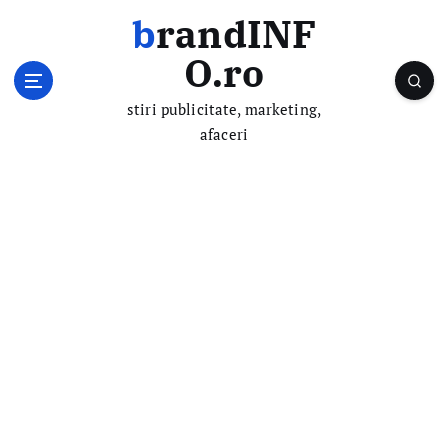
S
brandINF
k
i
O.ro
p
t
stiri publicitate, marketing,
o
afaceri
c
o
n
t
e
n
t