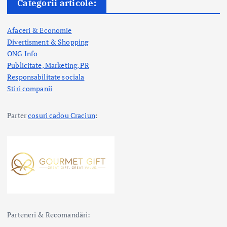
Categorii articole:
Afaceri & Economie
Divertisment & Shopping
ONG Info
Publicitate, Marketing, PR
Responsabilitate sociala
Stiri companii
Parter
cosuri cadou Craciun
:
Parteneri & Recomandări: