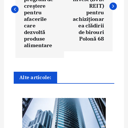
i
creștere
REIT)
g
pentru
pentru
afacerile
achiziționar
a
care
ea clădirii
dezvoltă
de birouri
r
produse
Polonă 68
e
alimentare
î
n
Alte articole:
a
r
t
i
c