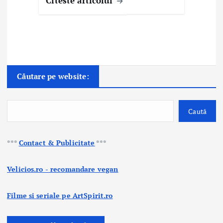
Citeste articolul
Căutare pe website:
Caută
***
Contact & Publicitate
***
Velicios.ro - recomandare vegan
Filme si seriale pe ArtSpirit.ro