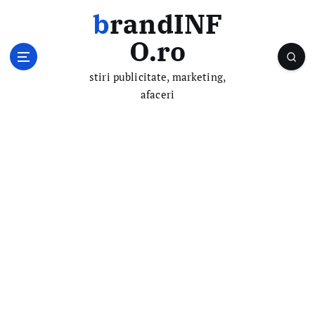
S
brandINF
k
i
O.ro
p
t
stiri publicitate, marketing,
o
afaceri
c
o
n
t
e
n
t