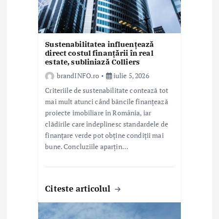
o
l
Sustenabilitatea influențează
e
direct costul finanțării în real
estate, subliniază Colliers
brandINFO.ro
iulie 5, 2026
Criteriile de sustenabilitate contează tot
mai mult atunci când băncile finanțează
proiecte imobiliare în România, iar
clădirile care îndeplinesc standardele de
finanțare verde pot obține condiții mai
bune. Concluziile aparțin…
Citeste articolul