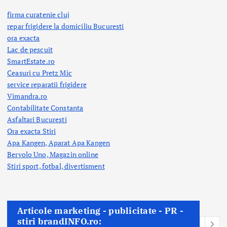
firma curatenie cluj
repar frigidere la domiciliu Bucuresti
ora exacta
Lac de pescuit
SmartEstate.ro
Ceasuri cu Pretz Mic
service reparatii frigidere
Vimandra.ro
Contabilitate Constanta
Asfaltari Bucuresti
Ora exacta Stiri
Apa Kangen, Aparat Apa Kangen
Bervolo Uno, Magazin online
Stiri sport, fotbal,
divertisment
Articole marketing - publicitate - PR -
stiri brandINFO.ro: