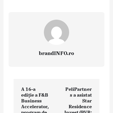
brandINFO.ro
N
A 16-a
PeliPartner
a
ediție a F&B
s a asistat
Business
Star
v
Accelerator,
Residence
program de
Invest (BVB: