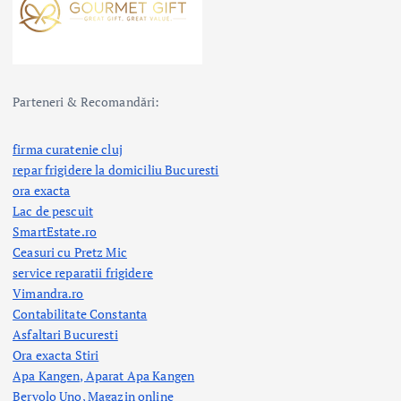
Parteneri & Recomandări:
firma curatenie cluj
repar frigidere la domiciliu Bucuresti
ora exacta
Lac de pescuit
SmartEstate.ro
Ceasuri cu Pretz Mic
service reparatii frigidere
Vimandra.ro
Contabilitate Constanta
Asfaltari Bucuresti
Ora exacta Stiri
Apa Kangen, Aparat Apa Kangen
Bervolo Uno, Magazin online