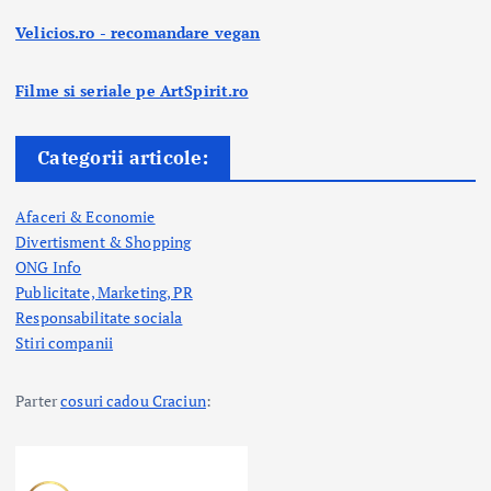
Velicios.ro - recomandare vegan
Filme si seriale pe ArtSpirit.ro
Categorii articole:
Afaceri & Economie
Divertisment & Shopping
ONG Info
Publicitate, Marketing, PR
Responsabilitate sociala
Stiri companii
Parter
cosuri cadou Craciun
: