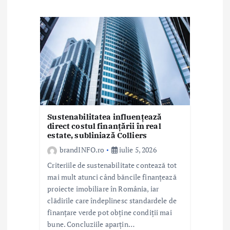
r
t
i
c
o
l
Sustenabilitatea influențează
direct costul finanțării în real
estate, subliniază Colliers
e
brandINFO.ro
iulie 5, 2026
Criteriile de sustenabilitate contează tot
mai mult atunci când băncile finanțează
proiecte imobiliare în România, iar
clădirile care îndeplinesc standardele de
finanțare verde pot obține condiții mai
bune. Concluziile aparțin…