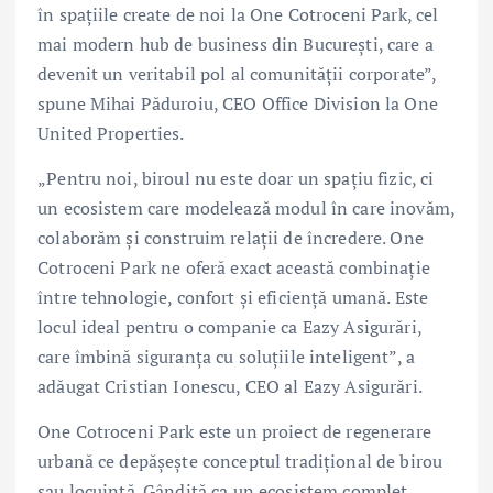
în spațiile create de noi la One Cotroceni Park, cel
mai modern hub de business din București, care a
devenit un veritabil pol al comunității corporate”,
spune Mihai Păduroiu, CEO Office Division la One
United Properties.
„Pentru noi, biroul nu este doar un spațiu fizic, ci
un ecosistem care modelează modul în care inovăm,
colaborăm și construim relații de încredere. One
Cotroceni Park ne oferă exact această combinație
între tehnologie, confort și eficiență umană. Este
locul ideal pentru o companie ca Eazy Asigurări,
care îmbină siguranța cu soluțiile inteligent”, a
adăugat Cristian Ionescu, CEO al Eazy Asigurări.
One Cotroceni Park este un proiect de regenerare
urbană ce depășește conceptul tradițional de birou
sau locuință. Gândită ca un ecosistem complet