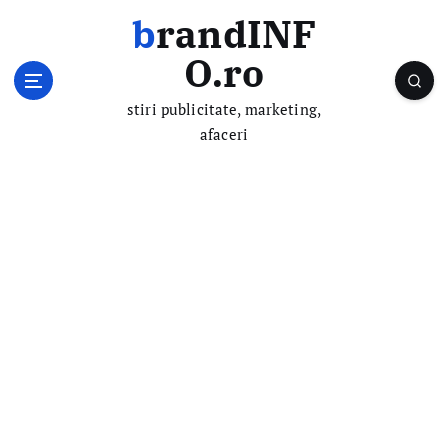
S
brandINF
k
i
O.ro
p
t
stiri publicitate, marketing,
o
afaceri
c
o
n
t
e
n
t