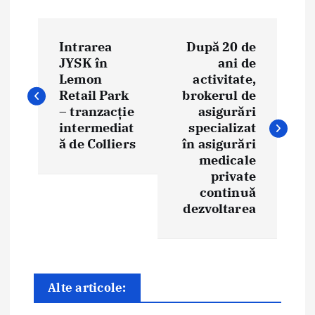
N
Intrarea
După 20 de
a
JYSK în
ani de
Lemon
activitate,
v
Retail Park
brokerul de
i
– tranzacție
asigurări
intermediat
specializat
g
ă de Colliers
în asigurări
medicale
a
private
continuă
r
dezvoltarea
e
î
n
Alte articole:
a