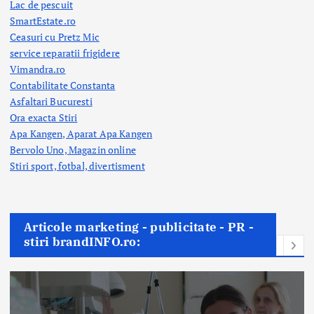
Lac de pescuit
SmartEstate.ro
Ceasuri cu Pretz Mic
service reparatii frigidere
Vimandra.ro
Contabilitate Constanta
Asfaltari Bucuresti
Ora exacta Stiri
Apa Kangen, Aparat Apa Kangen
Bervolo Uno, Magazin online
Stiri sport, fotbal,
divertisment
Articole marketing - publicitate - PR -
stiri brandINFO.ro: