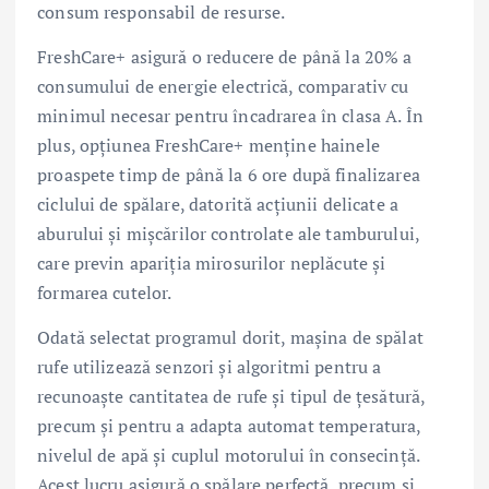
consum responsabil de resurse.
FreshCare+ asigură o reducere de până la 20% a
consumului de energie electrică, comparativ cu
minimul necesar pentru încadrarea în clasa A. În
plus, opțiunea FreshCare+ menține hainele
proaspete timp de până la 6 ore după finalizarea
ciclului de spălare, datorită acțiunii delicate a
aburului și mișcărilor controlate ale tamburului,
care previn apariția mirosurilor neplăcute și
formarea cutelor.
Odată selectat programul dorit, maşina de spălat
rufe utilizează senzori şi algoritmi pentru a
recunoaşte cantitatea de rufe şi tipul de ţesătură,
precum şi pentru a adapta automat temperatura,
nivelul de apă şi cuplul motorului în consecinţă.
Acest lucru asigură o spălare perfectă, precum şi