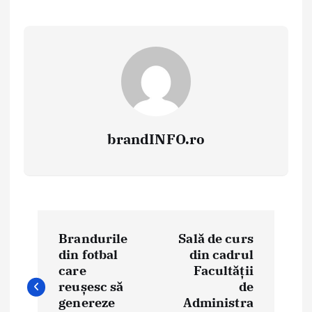
brandINFO.ro
N
Brandurile
Sală de curs
a
din fotbal
din cadrul
care
Facultății
v
reușesc să
de
i
genereze
Administra