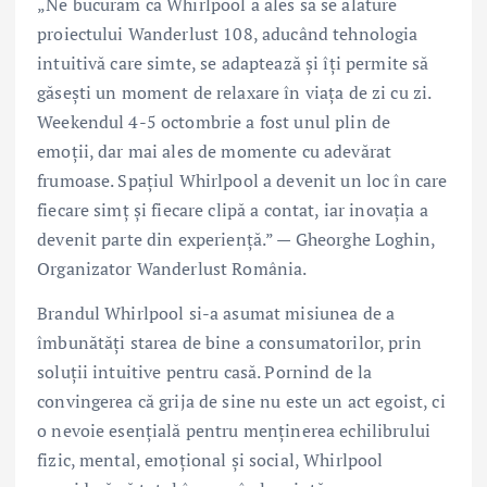
„Ne bucurăm că Whirlpool a ales să se alăture
proiectului Wanderlust 108, aducând tehnologia
intuitivă care simte, se adaptează și îți permite să
găsești un moment de relaxare în viața de zi cu zi.
Weekendul 4-5 octombrie a fost unul plin de
emoții, dar mai ales de momente cu adevărat
frumoase. Spațiul Whirlpool a devenit un loc în care
fiecare simț și fiecare clipă a contat, iar inovația a
devenit parte din experiență.” — Gheorghe Loghin,
Organizator Wanderlust România.
Brandul Whirlpool si-a asumat misiunea de a
îmbunătăți starea de bine a consumatorilor, prin
soluții intuitive pentru casă. Pornind de la
convingerea că grija de sine nu este un act egoist, ci
o nevoie esențială pentru menținerea echilibrului
fizic, mental, emoțional și social, Whirlpool