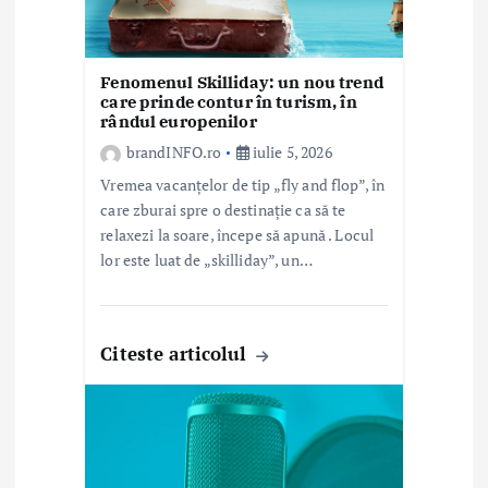
o
l
Fenomenul Skilliday: un nou trend
e
care prinde contur în turism, în
rândul europenilor
brandINFO.ro
iulie 5, 2026
Vremea vacanțelor de tip „fly and flop”, în
care zburai spre o destinație ca să te
relaxezi la soare, începe să apună . Locul
lor este luat de „skilliday”, un…
Citeste articolul