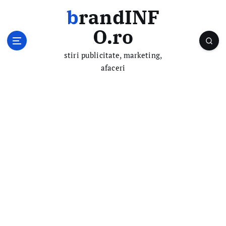
S
brandINF
k
i
O.ro
p
t
stiri publicitate, marketing,
o
afaceri
c
o
n
t
e
n
t