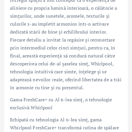
Întregul spațiu a fost conceput ca o experiență de
aliniere cu propria lumină interioară, o călătorie a
simțurilor, unde sunetele, aromele, texturile și
culorile s-au împletit armonios într-o activare
dedicată stării de bine și echilibrului interior.
Fiecare detaliu a invitat la regăsire și reconectare
prin intermediul celor cinci simțuri, pentru ca, în
final, această experiență să conducă natural către
descoperirea celui de-al șaselea simț, Whirlpool,
tehnologia intuitivă care simte, înțelege și se
adaptează nevoilor reale, oferind libertatea de a trăi
în armonie cu tine și cu prezentul.
Gama FreshCare+ cu Al 6-lea simț, o tehnologie
exclusivă Whirlpool
Echipată cu tehnologia Al 6-lea simț, gama
Whirlpool FreshCare+ transformă rutina de spălare