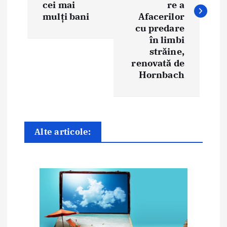
cei mai
re a
g
mulți bani
Afacerilor
cu predare
a
în limbi
străine,
r
renovată de
e
Hornbach
î
n
Alte articole:
a
r
t
i
c