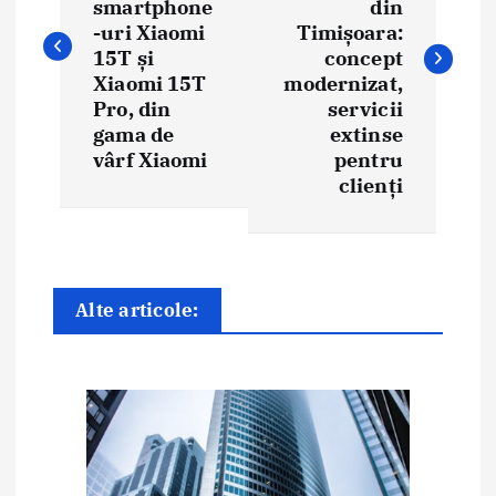
smartphone
din
i
-uri Xiaomi
Timișoara:
15T și
concept
g
Xiaomi 15T
modernizat,
Pro, din
servicii
a
gama de
extinse
vârf Xiaomi
pentru
r
clienți
e
î
n
Alte articole:
a
r
t
i