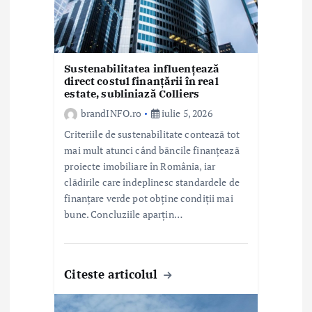
c
o
l
Sustenabilitatea influențează
direct costul finanțării în real
estate, subliniază Colliers
e
brandINFO.ro
iulie 5, 2026
Criteriile de sustenabilitate contează tot
mai mult atunci când băncile finanțează
proiecte imobiliare în România, iar
clădirile care îndeplinesc standardele de
finanțare verde pot obține condiții mai
bune. Concluziile aparțin…
Citeste articolul