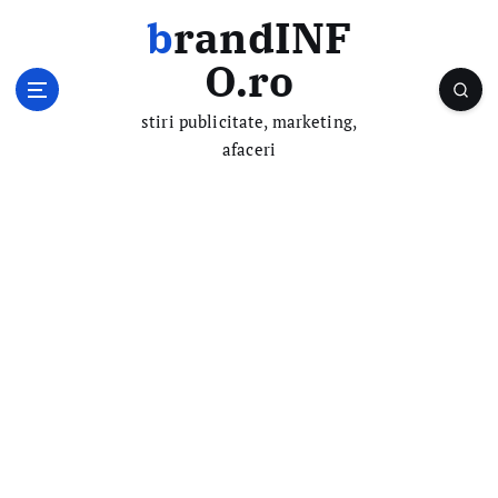
S
brandINF
k
i
O.ro
p
t
stiri publicitate, marketing,
o
afaceri
c
o
n
t
e
n
t