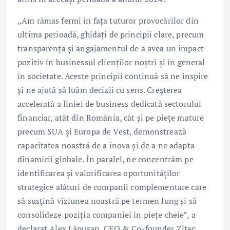
„Am rămas fermi în fața tuturor provocărilor din
ultima perioadă, ghidați de principii clare, precum
transparența și angajamentul de a avea un impact
pozitiv în businessul clienților noștri și în general
în societate. Aceste principii continuă să ne inspire
și ne ajută să luăm decizii cu sens. Creșterea
accelerată a liniei de business dedicată sectorului
financiar, atât din România, cât și pe piețe mature
precum SUA și Europa de Vest, demonstrează
capacitatea noastră de a inova și de a ne adapta
dinamicii globale. În paralel, ne concentrăm pe
identificarea și valorificarea oportunităților
strategice alături de companii complementare care
să susțină viziunea noastră pe termen lung și să
consolideze poziția companiei în piețe cheie”, a
declarat Alex Lăpușan, CEO & Co-founder Zitec.