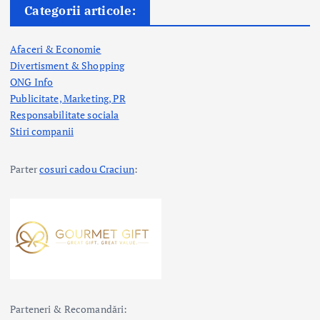
Categorii articole:
Afaceri & Economie
Divertisment & Shopping
ONG Info
Publicitate, Marketing, PR
Responsabilitate sociala
Stiri companii
Parter
cosuri cadou Craciun
:
Parteneri & Recomandări: