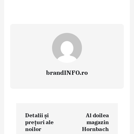
brandINFO.ro
N
Detalii și
Al doilea
a
prețuri ale
magazin
noilor
Hornbach
v