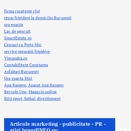
firma curatenie cluj
repar frigidere la domiciliu Bucuresti
ora exacta
Lac de pescuit
SmartEstate.ro
Ceasuri cu Pretz Mic
service reparatii frigidere
Vimandra.ro
Contabilitate Constanta
Asfaltari Bucuresti
Ora exacta Stiri
Apa Kangen, Aparat Apa Kangen
Bervolo Uno, Magazin online
Stiri sport, fotbal,
divertisment
Articole marketing - publicitate - PR -
stiri brandINFO.ro: