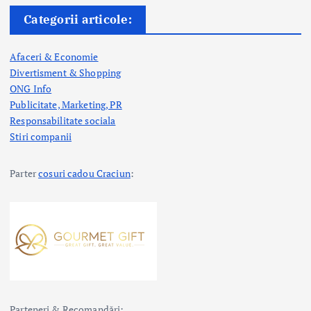
Categorii articole:
Afaceri & Economie
Divertisment & Shopping
ONG Info
Publicitate, Marketing, PR
Responsabilitate sociala
Stiri companii
Parter
cosuri cadou Craciun
:
Parteneri & Recomandări: