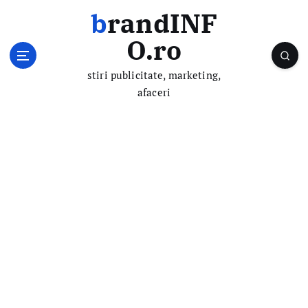
S
brandINF
k
i
O.ro
p
t
stiri publicitate, marketing,
o
afaceri
c
o
n
t
e
n
t