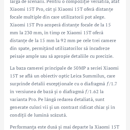
largă de scenarii. Pentru o compoziție versatilă, atât
Xiaomi 15T Pro, cât și Xiaomi 15T oferă distanțe
focale multiple din care utilizatorii pot alege.
Xiaomi 15T Pro acoperă distanțe focale de la 15
mm la 230 mm, în timp ce Xiaomi 15T oferă
distanțe de la 15 mm la 92 mm pe cele trei camere
din spate, permițând utilizatorilor să încadreze
peisaje ample sau să apropie detaliile cu precizie.
La baza camerei principale de 50MP a seriei Xiaomi
15T se află un obiectiv optic Leica Summilux, care
surprinde detalii excepționale cu o diafragmă ƒ/1.7
în versiunea de bază și o diafragmă ƒ/1.62 la
varianta Pro. Pe lângă redarea detaliată, sunt
generate culori vii și un contrast ridicat chiar și în
condiții de lumină scăzută.
Performanța este dusă și mai departe la Xiaomi 15T