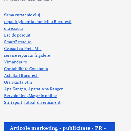
firma curatenie cluj
repar frigidere la domiciliu Bucuresti
ora exacta
Lac de pescuit
SmartEstate.ro
Ceasuri cu Pretz Mic
service reparatii frigidere
Vimandra.ro
Contabilitate Constanta
Asfaltari Bucuresti
Ora exacta Stiri
Apa Kangen, Aparat Apa Kangen
Bervolo Uno, Magazin online
Stiri sport, fotbal,
divertisment
Articole marketing - publicitate - PR -