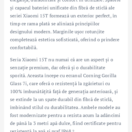
și capacul bateriei unificate din fibră de sticlă ale
seriei Xiaomi 15T formează un exterior perfect, în
timp ce rama plată se aliniază principiilor
designului modern. Marginile ușor rotunjite
completează estetica sofisticată, oferind o prindere
confortabilă.
Seria Xiaomi 15T nu numai că are un aspect și o
senzație premium, dar oferă și o durabilitate
sporită. Aceasta începe cu ecranul Corning Gorilla
Glass 7i, care oferă o rezistență la zgârieturi cu
100% îmbunătățită față de generația anterioară, și
se extinde la un spate durabil din fibră de sticlă,
îmbinând stilul cu durabilitatea. Ambele modele au
fost modernizate pentru a rezista acum la adâncimi
de până la 3 metri apă dulce, fiind certificate pentru
rezistență la apă și praf IP68.⁹