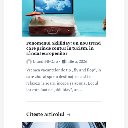
r
t
i
c
Fenomenul Skilliday: un nou trend
o
care prinde contur în turism, în
rândul europenilor
l
brandINFO.ro
iulie 5, 2026
e
Vremea vacanțelor de tip „fly and flop”, în
care zburai spre o destinație ca să te
relaxezi la soare, începe să apună . Locul
lor este luat de „skilliday”, un…
Citeste articolul