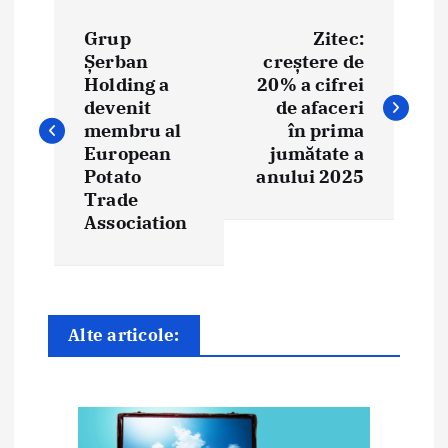
N
Grup
Zitec:
a
Șerban
creștere de
Holding a
20% a cifrei
v
devenit
de afaceri
i
membru al
în prima
European
jumătate a
g
Potato
anului 2025
Trade
a
Association
r
e
î
Alte articole:
n
a