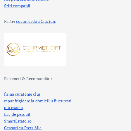
Stiri companii
Parter
cosuri cadou Craciun
:
Parteneri & Recomandări:
firma curatenie cluj
repar frigidere la domiciliu Bucuresti
ora exacta
Lac de pescuit
SmartEstate.ro
Ceasuri cu Pretz Mic