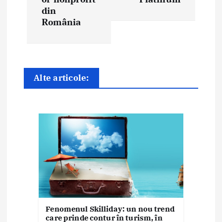
r
din
e
România
î
n
Alte articole:
a
r
t
i
c
o
l
Fenomenul Skilliday: un nou trend
care prinde contur în turism, în