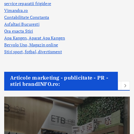
service reparatii frigidere
Vimandra.ro
Contabilitate Constanta
Asfaltari Bucuresti
Ora exacta Stiri
Apa Kangen, Aparat Apa Kangen
Bervolo Uno, Magazin online
Stiri sport, fotbal,
divertisment
Articole marketing - publicitate - PR -
stiri brandINFO.ro: