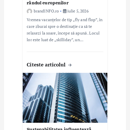
e
rândul europenilor
brandINFO.ro
iulie 5, 2026
Vremea vacanțelor de tip „fly and flop”, în
care zburai spre o destinație ca să te
relaxezi la soare, începe să apună . Locul
lor este luat de „skilliday”, un…
Citeste articolul
Sustenabilitatea influențează