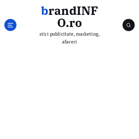
S
brandINF
k
i
O.ro
p
t
stiri publicitate, marketing,
o
afaceri
c
o
n
t
e
n
t