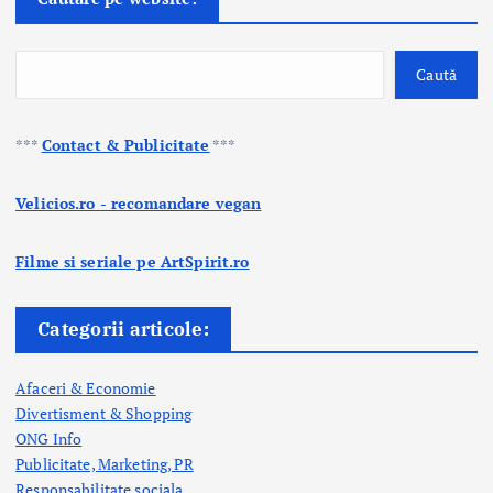
Caută
***
Contact & Publicitate
***
Velicios.ro - recomandare vegan
Filme si seriale pe ArtSpirit.ro
Categorii articole:
Afaceri & Economie
Divertisment & Shopping
ONG Info
Publicitate, Marketing, PR
Responsabilitate sociala