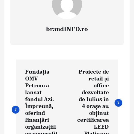
brandINFO.ro
N
Fundația
Proiecte de
a
OMV
retail și
Petrom a
office
v
lansat
dezvoltate
i
fondul Azi.
de Iulius în
Împreună,
4 orașe au
g
oferind
obținut
finanțări
certificarea
a
organizațiil
LEED
or nonprofit
Platinum