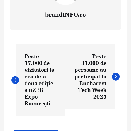
brandINFO.ro
N
Peste
Peste
a
17.000 de
31.000 de
vizitatori la
persoane au
v
cea de-a
participat la
i
doua ediție
Bucharest
a nZEB
Tech Week
g
Expo
2025
București
a
r