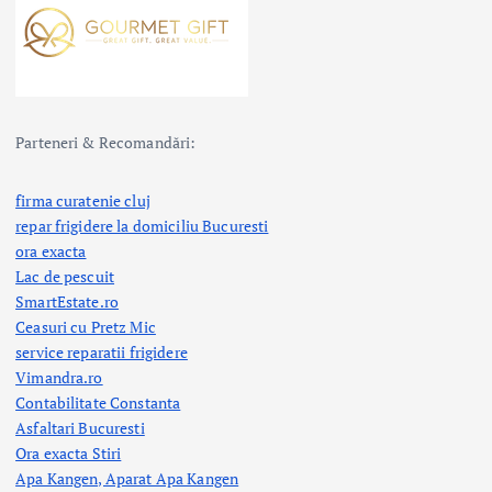
Parteneri & Recomandări:
firma curatenie cluj
repar frigidere la domiciliu Bucuresti
ora exacta
Lac de pescuit
SmartEstate.ro
Ceasuri cu Pretz Mic
service reparatii frigidere
Vimandra.ro
Contabilitate Constanta
Asfaltari Bucuresti
Ora exacta Stiri
Apa Kangen, Aparat Apa Kangen