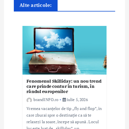
e
Alte articole:
î
n
a
r
t
i
c
Fenomenul Skilliday: un nou trend
care prinde contur în turism, în
o
rândul europenilor
brandINFO.ro
iulie 5, 2026
l
Vremea vacanțelor de tip „fly and flop”, în
e
care zburai spre o destinație ca să te
relaxezi la soare, începe să apună . Locul
lor este luat de „skilliday”, un…