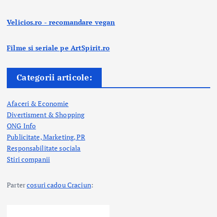
Velicios.ro - recomandare vegan
Filme si seriale pe ArtSpirit.ro
Categorii articole:
Afaceri & Economie
Divertisment & Shopping
ONG Info
Publicitate, Marketing, PR
Responsabilitate sociala
Stiri companii
Parter
cosuri cadou Craciun
: