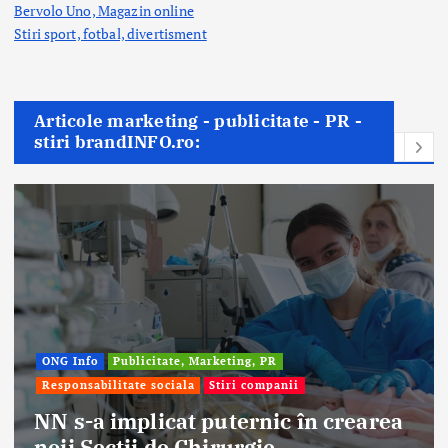
Bervolo Uno, Magazin online
Stiri sport, fotbal,
divertisment
Articole marketing - publicitate - PR -
stiri brandINFO.ro:
ate, Marketing, PR
ciala
Stiri companii
Afaceri & Economie
Stiri companii
cat puternic în crearea
de Chirurgie
Eternal Beaut