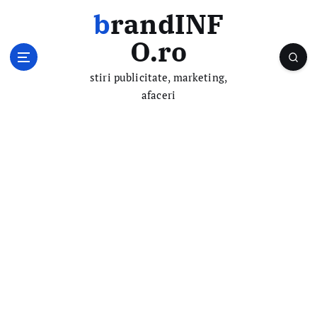
S
brandINF
k
i
O.ro
p
t
stiri publicitate, marketing,
o
afaceri
c
o
n
t
e
n
t