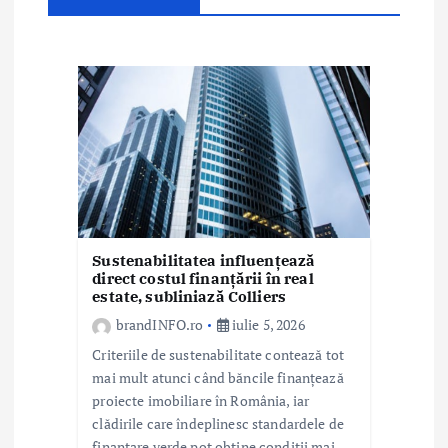
a
r
t
i
c
o
l
Sustenabilitatea influențează
direct costul finanțării în real
estate, subliniază Colliers
e
brandINFO.ro
iulie 5, 2026
Criteriile de sustenabilitate contează tot
mai mult atunci când băncile finanțează
proiecte imobiliare în România, iar
clădirile care îndeplinesc standardele de
finanțare verde pot obține condiții mai