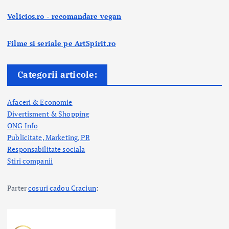
Velicios.ro - recomandare vegan
Filme si seriale pe ArtSpirit.ro
Categorii articole:
Afaceri & Economie
Divertisment & Shopping
ONG Info
Publicitate, Marketing, PR
Responsabilitate sociala
Stiri companii
Parter
cosuri cadou Craciun
: