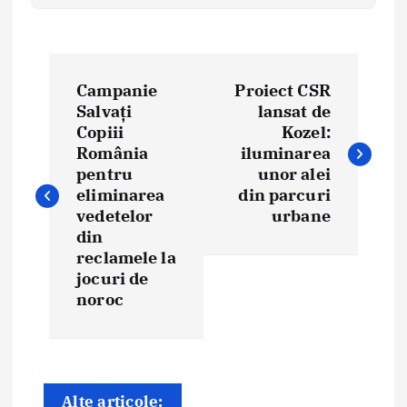
N
Campanie
Proiect CSR
a
Salvați
lansat de
Copiii
Kozel:
v
România
iluminarea
i
pentru
unor alei
eliminarea
din parcuri
g
vedetelor
urbane
din
a
reclamele la
jocuri de
r
noroc
e
î
n
Alte articole: