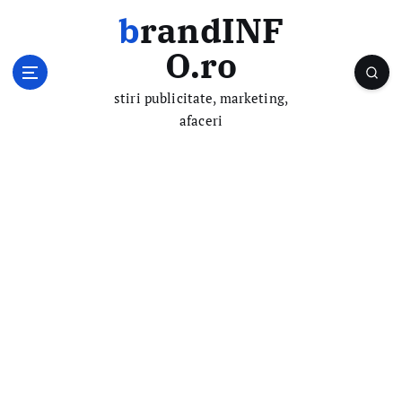
S
brandINF
k
i
O.ro
p
t
stiri publicitate, marketing,
o
afaceri
c
o
n
t
e
n
t