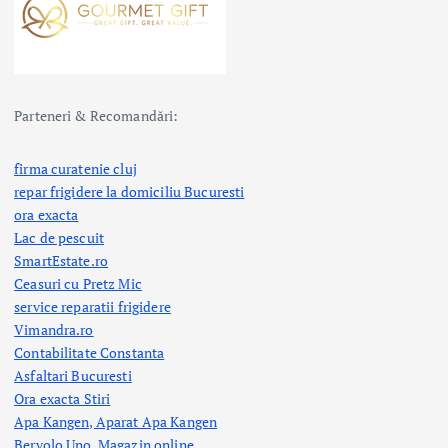
Parteneri & Recomandări:
firma curatenie cluj
repar frigidere la domiciliu Bucuresti
ora exacta
Lac de pescuit
SmartEstate.ro
Ceasuri cu Pretz Mic
service reparatii frigidere
Vimandra.ro
Contabilitate Constanta
Asfaltari Bucuresti
Ora exacta Stiri
Apa Kangen, Aparat Apa Kangen
Bervolo Uno, Magazin online