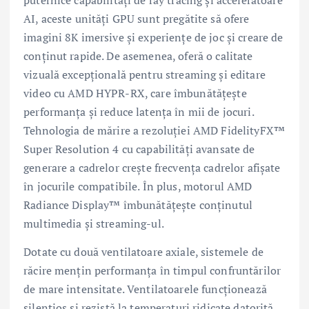
puternice capabilități de ray tracing și acceleratoare
AI, aceste unități GPU sunt pregătite să ofere
imagini 8K imersive și experiențe de joc și creare de
conținut rapide. De asemenea, oferă o calitate
vizuală excepțională pentru streaming și editare
video cu AMD HYPR-RX, care îmbunătățește
performanța și reduce latența în mii de jocuri.
Tehnologia de mărire a rezoluției AMD FidelityFX™
Super Resolution 4 cu capabilități avansate de
generare a cadrelor crește frecvența cadrelor afișate
în jocurile compatibile. În plus, motorul AMD
Radiance Display™ îmbunătățește conținutul
multimedia și streaming-ul.
Dotate cu două ventilatoare axiale, sistemele de
răcire mențin performanța în timpul confruntărilor
de mare intensitate. Ventilatoarele funcționează
silențios și rezistă la temperaturi ridicate datorită