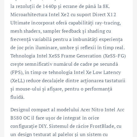
la rezoluții de 1440p și ecrane de până la 8K.
Microarhitectura Intel Xe2 cu suport Direct X12
Ultimate încorporat oferă capabilități ray-tracing,
mesh shaders, sampler feedback și shading cu
frecvență variabilă pentru a îmbunătăți experiența
de joc prin iluminare, umbre și reflexii în timp real.
Tehnologia Intel XeSS Frame Generation (XeSS-FG)
crește semnificativ numărul de cadre pe secundă
(FPS), în timp ce tehnologia Intel Xe Low Latency
(XeLL) reduce decalajele dintre acționarea tastaturii
și mouse-ului și afișare, pentru o performanță
fluidă.
Designul compact al modelului Acer Nitro Intel Arc
B580 OC îl face ușor de integrat în orice
configurație DIY. Sistemul de răcire FrostBlade, cu
un design texturat al palelor și un sistem cu