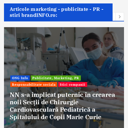
Articole marketing - publicitate - PR -
stiri brandINFO.ro:
Marketing, PR
Stiri companii
Afaceri & Economie
Pub
Stiri companii
 puternic în crearea
hirurgie
Eternal Beauty, 
 Pediatrică a
aniversat 30 de 
opii Marie Curie
frumuseții