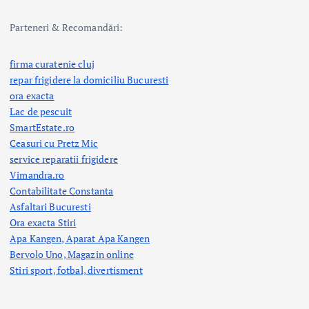
Parteneri & Recomandări:
firma curatenie cluj
repar frigidere la domiciliu Bucuresti
ora exacta
Lac de pescuit
SmartEstate.ro
Ceasuri cu Pretz Mic
service reparatii frigidere
Vimandra.ro
Contabilitate Constanta
Asfaltari Bucuresti
Ora exacta Stiri
Apa Kangen, Aparat Apa Kangen
Bervolo Uno, Magazin online
Stiri sport, fotbal,
divertisment