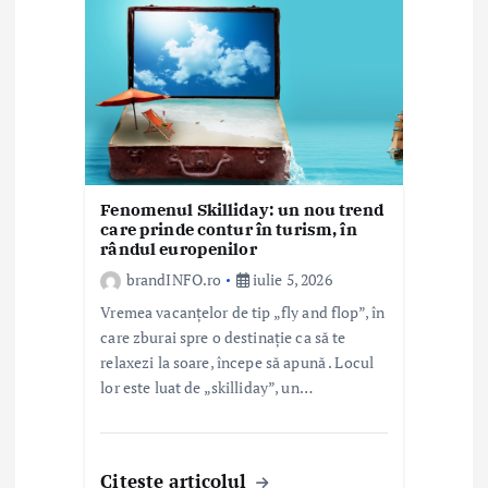
r
t
i
c
o
Fenomenul Skilliday: un nou trend
care prinde contur în turism, în
l
rândul europenilor
e
brandINFO.ro
iulie 5, 2026
Vremea vacanțelor de tip „fly and flop”, în
care zburai spre o destinație ca să te
relaxezi la soare, începe să apună . Locul
lor este luat de „skilliday”, un…
Citeste articolul