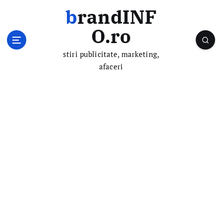
S
brandINF
k
i
O.ro
p
t
stiri publicitate, marketing,
o
afaceri
c
o
n
t
e
n
t