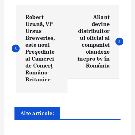
N
Robert
Aliant
a
Uzună, VP
devine
Ursus
distribuitor
v
Breweries,
ul oficial al
i
este noul
companiei
Președinte
olandeze
g
al Camerei
inepro bv în
de Comerț
România
a
Româno-
Britanice
r
e
î
Alte articole:
n
a