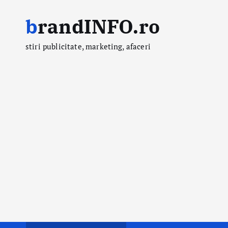
S
brandINFO.ro
k
i
stiri publicitate, marketing, afaceri
p
t
o
c
o
n
t
e
n
t