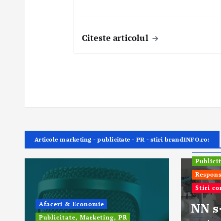
Citeste articolul
Articole marketing - publicitate - PR - stiri brandINFO.ro:
ONG In
Publici
Respons
Stiri c
Afaceri & Economie
NN s
Publicitate, Marketing, PR