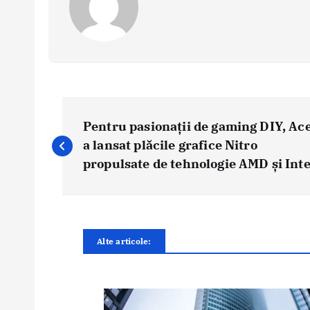
N
a
Pentru pasionații de gaming DIY, Ac
v
a lansat plăcile grafice Nitro
i
propulsate de tehnologie AMD și Inte
g
a
r
e
Alte articole:
î
n
a
r