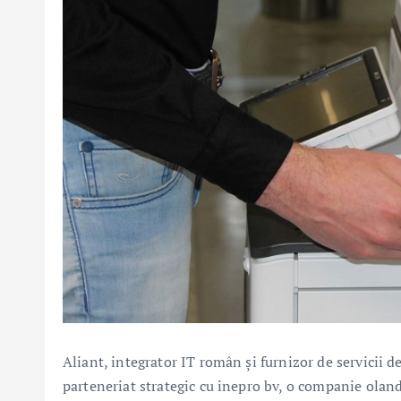
Aliant, integrator IT român și furnizor de servicii d
parteneriat strategic cu inepro bv, o companie oland