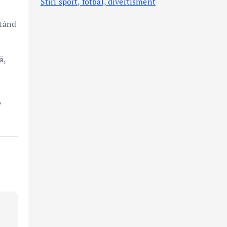
Stiri sport, fotbal,
divertisment
utând
ă,
,