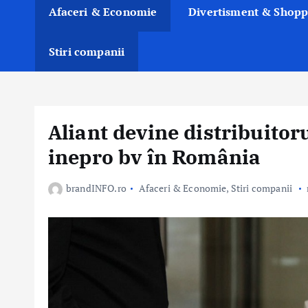
Afaceri & Economie
Divertisment & Shopp
Stiri companii
Aliant devine distribuitor
inepro bv în România
brandINFO.ro
Afaceri & Economie
,
Stiri companii