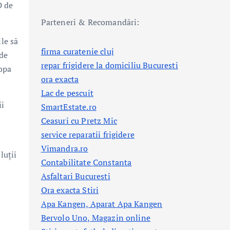
D de
Parteneri & Recomandări:
le să
firma curatenie cluj
 de
repar frigidere la domiciliu Bucuresti
ropa
ora exacta
Lac de pescuit
ii
SmartEstate.ro
Ceasuri cu Pretz Mic
service reparatii frigidere
Vimandra.ro
luții
Contabilitate Constanta
Asfaltari Bucuresti
Ora exacta Stiri
Apa Kangen, Aparat Apa Kangen
n
Bervolo Uno, Magazin online