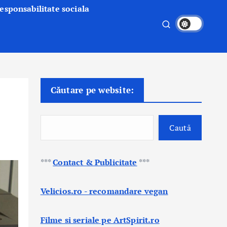
esponsabilitate sociala
Căutare pe website:
Caută
***
Contact & Publicitate
***
Velicios.ro - recomandare vegan
Filme si seriale pe ArtSpirit.ro