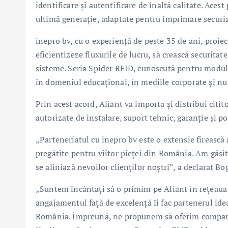
identificare și autentificare de înaltă calitate. Ace
ultimă generație, adaptate pentru imprimare securiza
inepro bv, cu o experiență de peste 35 de ani, proiec
eficientizeze fluxurile de lucru, să crească securitat
sisteme. Seria Spider RFID, cunoscută pentru modulari
în domeniul educațional, în mediile corporate și n
Prin acest acord, Aliant va importa și distribui citi
autorizate de instalare, suport tehnic, garanție și po
„Parteneriatul cu inepro bv este o extensie firească a
pregătite pentru viitor pieței din România. Am găsit 
se aliniază nevoilor clienților noștri”, a declarat 
„Suntem încântați să o primim pe Aliant în rețeaua n
angajamentul față de excelență îi fac partenerul ide
România. Împreună, ne propunem să oferim companiil