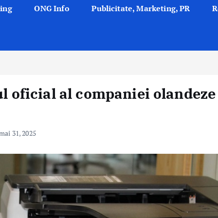
ing
ONG Info
Publicitate, Marketing, PR
R
ul oficial al companiei olandeze
mai 31, 2025