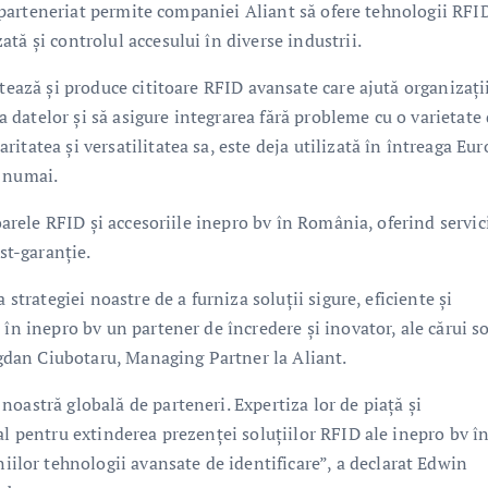
st parteneriat permite companiei Aliant să ofere tehnologii RFI
tă și controlul accesului în diverse industrii.
tează și produce cititoare RFID avansate care ajută organizații
ea datelor și să asigure integrarea fără probleme cu o varietate
tatea și versatilitatea sa, este deja utilizată în întreaga Eu
u numai.
toarele RFID și accesoriile inepro bv în România, oferind servic
st-garanție.
 strategiei noastre de a furniza soluții sigure, eficiente și
în inepro bv un partener de încredere și inovator, ale cărui so
Bogdan Ciubotaru, Managing Partner la Aliant.
oastră globală de parteneri. Expertiza lor de piață și
al pentru extinderea prezenței soluțiilor RFID ale inepro bv î
or tehnologii avansate de identificare”, a declarat Edwin