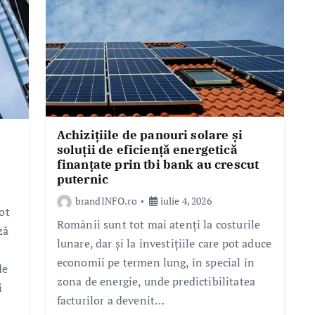
Achizițiile de panouri solare și
soluții de eficiență energetică
finanțate prin tbi bank au crescut
puternic
brandINFO.ro
iulie 4, 2026
ot
Românii sunt tot mai atenți la costurile
ză
lunare, dar și la investițiile care pot aduce
economii pe termen lung, în special în
de
zona de energie, unde predictibilitatea
i
facturilor a devenit…