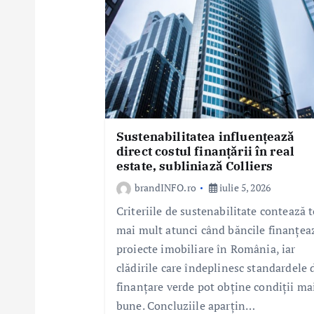
t
i
c
o
l
e
Sustenabilitatea influențează
direct costul finanțării în real
estate, subliniază Colliers
brandINFO.ro
iulie 5, 2026
Criteriile de sustenabilitate contează t
mai mult atunci când băncile finanțea
proiecte imobiliare în România, iar
clădirile care îndeplinesc standardele 
finanțare verde pot obține condiții ma
bune. Concluziile aparțin…