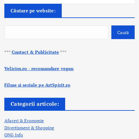
Căutare pe website:
Caută
***
Contact & Publicitate
***
Velicios.ro - recomandare vegan
Filme si seriale pe ArtSpirit.ro
Categorii articole:
Afaceri & Economie
Divertisment & Shopping
ONG Info