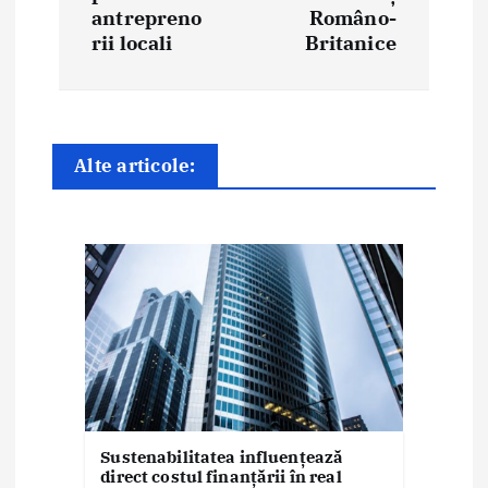
a
antrepreno
Româno-
rii locali
Britanice
r
e
î
Alte articole:
n
a
r
t
i
c
o
Sustenabilitatea influențează
direct costul finanțării în real