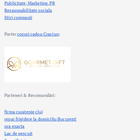
Publicitate, Marketing, PR
Responsabilitate sociala
Stiri companii
Parter
cosuri cadou Craciun
:
Parteneri & Recomandări:
firma curatenie cluj
repar frigidere la domiciliu Bucuresti
ora exacta
Lac de pescuit