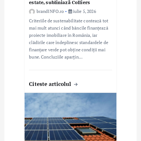
l
estate, subliniază Colliers
e
brandINFO.ro
iulie 5, 2026
Criteriile de sustenabilitate contează tot
mai mult atunci când băncile finanțează
proiecte imobiliare în România, iar
clădirile care îndeplinesc standardele de
finanțare verde pot obține condiții mai
bune. Concluziile aparțin…
Citeste articolul