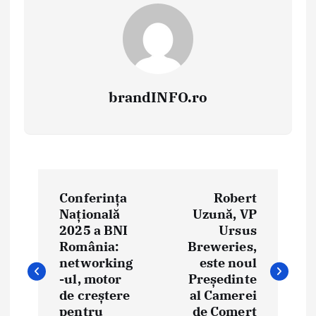
brandINFO.ro
N
Conferința
Robert
a
Națională
Uzună, VP
2025 a BNI
Ursus
v
România:
Breweries,
i
networking
este noul
-ul, motor
Președinte
g
de creștere
al Camerei
pentru
de Comerț