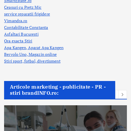
SmartEstate.ro
Ceasuri cu Pretz Mic
service reparatii frigidere
Vimandra.ro
Contabilitate Constanta
Asfaltari Bucuresti
Ora exacta Stiri
Apa Kangen, Aparat Apa Kangen
Bervolo Uno, Magazin online
Stiri sport, fotbal,
divertisment
Articole marketing - publicitate - PR -
stiri brandINFO.ro: