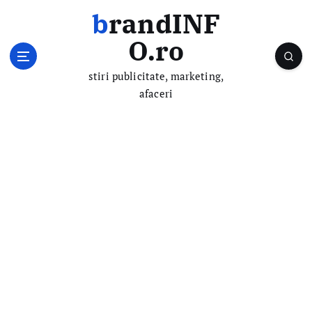
S
brandINF
k
i
O.ro
p
t
stiri publicitate, marketing,
o
afaceri
c
o
n
t
e
n
t