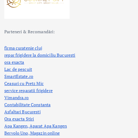
Parteneri & Recomandări:
firma curatenie cluj
repar frigidere la domiciliu Bucuresti
ora exacta
Lac de pescuit
SmartEstate.ro
Ceasuri cu Pretz Mic
service reparatii frigidere
Vimandra.ro
Contabilitate Constanta
Asfaltari Bucuresti
Ora exacta Stiri
Apa Kangen, Aparat Apa Kangen
Bervolo Uno, Magazin online