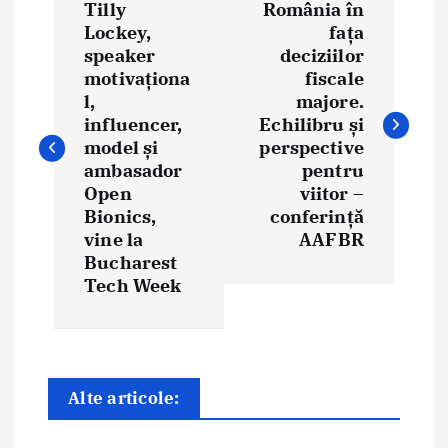
Tilly
România în
a
Lockey,
fața
speaker
deciziilor
v
motivaționa
fiscale
i
l,
majore.
influencer,
Echilibru și
g
model și
perspective
ambasador
pentru
a
Open
viitor –
Bionics,
conferință
r
vine la
AAFBR
e
Bucharest
Tech Week
î
n
a
Alte articole:
r