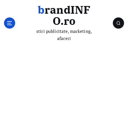
S
brandINF
k
i
O.ro
p
t
stiri publicitate, marketing,
o
afaceri
c
o
n
t
e
n
t