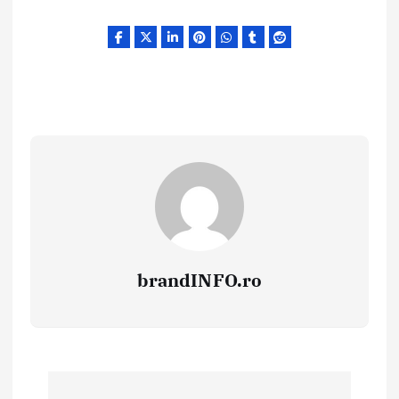
brandINFO.ro
N