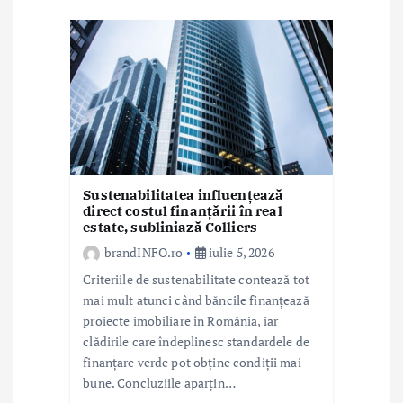
t
i
c
o
l
e
Sustenabilitatea influențează
direct costul finanțării în real
estate, subliniază Colliers
brandINFO.ro
iulie 5, 2026
Criteriile de sustenabilitate contează tot
mai mult atunci când băncile finanțează
proiecte imobiliare în România, iar
clădirile care îndeplinesc standardele de
finanțare verde pot obține condiții mai
bune. Concluziile aparțin…