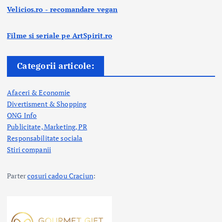
Velicios.ro - recomandare vegan
Filme si seriale pe ArtSpirit.ro
Categorii articole:
Afaceri & Economie
Divertisment & Shopping
ONG Info
Publicitate, Marketing, PR
Responsabilitate sociala
Stiri companii
Parter
cosuri cadou Craciun
: