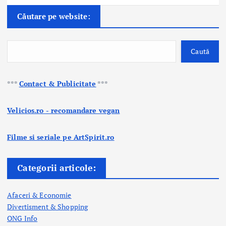
Căutare pe website:
Caută
***
Contact & Publicitate
***
Velicios.ro - recomandare vegan
Filme si seriale pe ArtSpirit.ro
Categorii articole:
Afaceri & Economie
Divertisment & Shopping
ONG Info