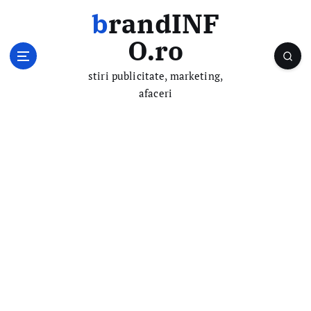
S
brandINF
k
i
O.ro
p
t
stiri publicitate, marketing,
o
afaceri
c
o
n
t
e
n
t