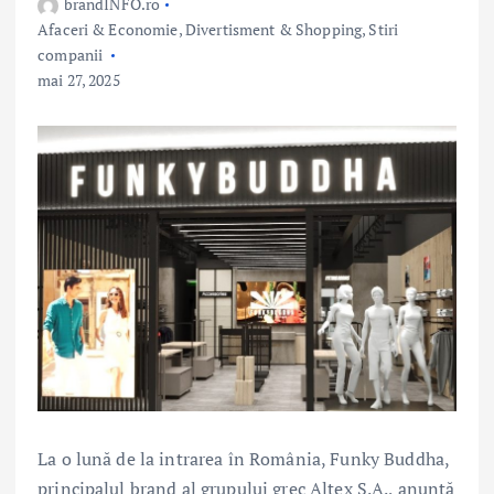
brandINFO.ro
Afaceri & Economie
,
Divertisment & Shopping
,
Stiri
companii
mai 27, 2025
La o lună de la intrarea în România, Funky Buddha,
principalul brand al grupului grec Altex S.A., anunță