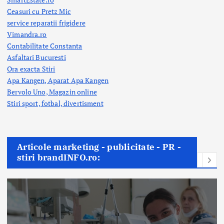
Ceasuri cu Pretz Mic
service reparatii frigidere
Vimandra.ro
Contabilitate Constanta
Asfaltari Bucuresti
Ora exacta Stiri
Apa Kangen, Aparat Apa Kangen
Bervolo Uno, Magazin online
Stiri sport, fotbal,
divertisment
Articole marketing - publicitate - PR -
stiri brandINFO.ro: