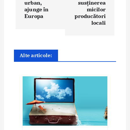
a
urban,
susținerea
ajunge în
micilor
r
Europa
producători
e
locali
î
n
Alte articole:
a
r
t
i
c
o
l