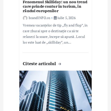
Fenomenul Skilliday: un nou trend
e
care prinde contur în turism, în
rândul europenilor
brandINFO.ro
iulie 5, 2026
Vremea vacanțelor de tip „fly and flop”, în
care zburai spre o destinație ca să te
relaxezi la soare, începe să apună . Locul
lor este luat de „skilliday”, un…
Citeste articolul