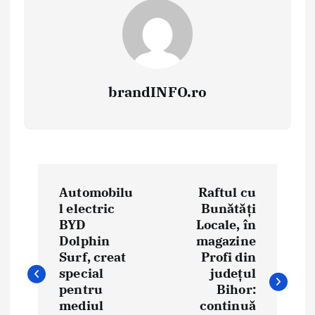
brandINFO.ro
N
Automobilu
Raftul cu
a
l electric
Bunătăți
BYD
Locale, în
v
Dolphin
magazine
i
Surf, creat
Profi din
special
județul
g
pentru
Bihor:
mediul
continuă