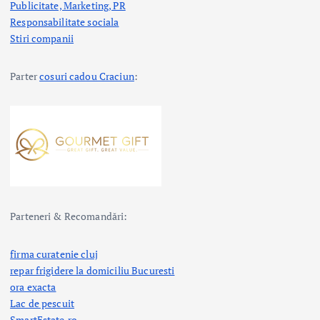
Publicitate, Marketing, PR
Responsabilitate sociala
Stiri companii
Parter
cosuri cadou Craciun
:
Parteneri & Recomandări:
firma curatenie cluj
repar frigidere la domiciliu Bucuresti
ora exacta
Lac de pescuit
SmartEstate.ro