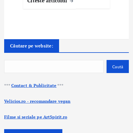
Citeste articolul
Căutare pe website:
Caută
***
Contact & Publicitate
***
Velicios.ro - recomandare vegan
Filme si seriale pe ArtSpirit.ro