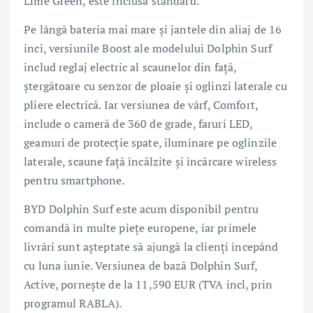
Lime Green, este inclusă standard.
Pe lângă bateria mai mare și jantele din aliaj de 16
inci, versiunile Boost ale modelului Dolphin Surf
includ reglaj electric al scaunelor din față,
ștergătoare cu senzor de ploaie și oglinzi laterale cu
pliere electrică. Iar versiunea de vârf, Comfort,
include o cameră de 360 de grade, faruri LED,
geamuri de protecție spate, iluminare pe oglinzile
laterale, scaune față încălzite și încărcare wireless
pentru smartphone.
BYD Dolphin Surf este acum disponibil pentru
comandă în multe piețe europene, iar primele
livrări sunt așteptate să ajungă la clienți începând
cu luna iunie. Versiunea de bază Dolphin Surf,
Active, pornește de la 11,590 EUR (TVA incl, prin
programul RABLA).