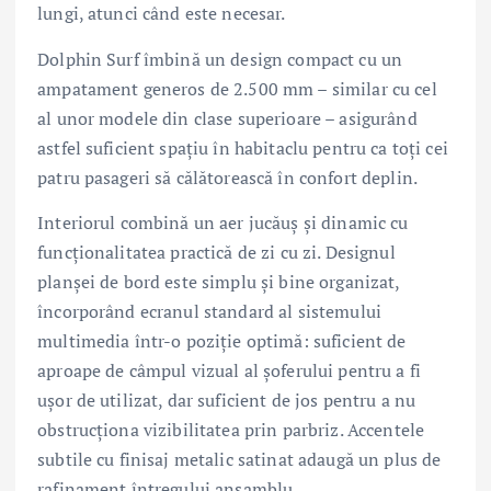
lungi, atunci când este necesar.
Dolphin Surf îmbină un design compact cu un
ampatament generos de 2.500 mm – similar cu cel
al unor modele din clase superioare – asigurând
astfel suficient spațiu în habitaclu pentru ca toți cei
patru pasageri să călătorească în confort deplin.
Interiorul combină un aer jucăuș și dinamic cu
funcționalitatea practică de zi cu zi. Designul
planșei de bord este simplu și bine organizat,
încorporând ecranul standard al sistemului
multimedia într-o poziție optimă: suficient de
aproape de câmpul vizual al șoferului pentru a fi
ușor de utilizat, dar suficient de jos pentru a nu
obstrucționa vizibilitatea prin parbriz. Accentele
subtile cu finisaj metalic satinat adaugă un plus de
rafinament întregului ansamblu.