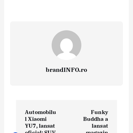
brandINFO.ro
N
Automobilu
Funky
a
l Xiaomi
Buddha a
YU7, lansat
lansat
v
oficial: SUV
magazin