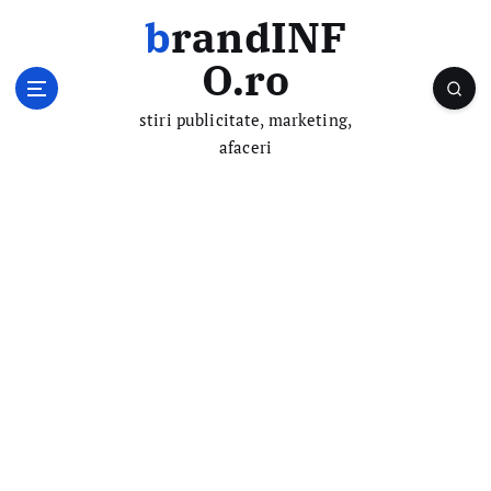
S
brandINF
k
i
O.ro
p
t
stiri publicitate, marketing,
o
afaceri
c
o
n
t
e
n
t