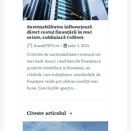
c
o
l
Sustenabilitatea influențează
direct costul finanțării în real
estate, subliniază Colliers
e
brandINFO.ro
iulie 5, 2026
Criteriile de sustenabilitate contează tot
mai mult atunci când băncile finanțează
proiecte imobiliare în România, iar
clădirile care îndeplinesc standardele de
finanțare verde pot obține condiții mai
bune. Concluziile aparțin…
Citeste articolul