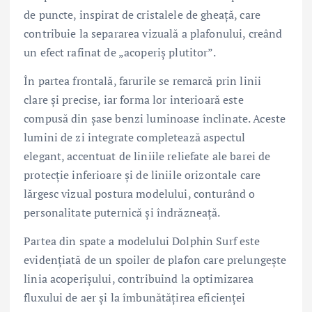
de puncte, inspirat de cristalele de gheață, care
contribuie la separarea vizuală a plafonului, creând
un efect rafinat de „acoperiș plutitor”.
În partea frontală, farurile se remarcă prin linii
clare și precise, iar forma lor interioară este
compusă din șase benzi luminoase înclinate. Aceste
lumini de zi integrate completează aspectul
elegant, accentuat de liniile reliefate ale barei de
protecție inferioare și de liniile orizontale care
lărgesc vizual postura modelului, conturând o
personalitate puternică și îndrăzneață.
Partea din spate a modelului Dolphin Surf este
evidențiată de un spoiler de plafon care prelungește
linia acoperișului, contribuind la optimizarea
fluxului de aer și la îmbunătățirea eficienței