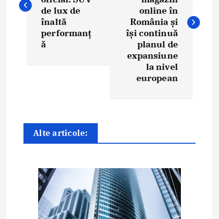
i
de lux de
online în
înaltă
România și
g
performanț
își continuă
ă
planul de
a
expansiune
la nivel
r
european
e
î
n
Alte articole:
a
r
t
i