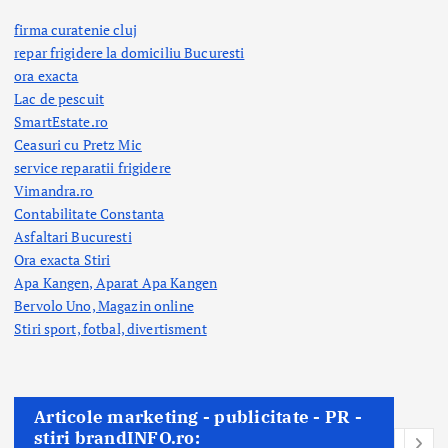
firma curatenie cluj
repar frigidere la domiciliu Bucuresti
ora exacta
Lac de pescuit
SmartEstate.ro
Ceasuri cu Pretz Mic
service reparatii frigidere
Vimandra.ro
Contabilitate Constanta
Asfaltari Bucuresti
Ora exacta Stiri
Apa Kangen, Aparat Apa Kangen
Bervolo Uno, Magazin online
Stiri sport, fotbal,
divertisment
Articole marketing - publicitate - PR -
stiri brandINFO.ro: