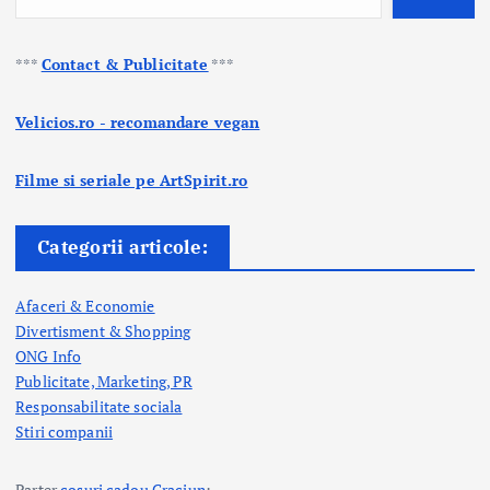
***
Contact & Publicitate
***
Velicios.ro - recomandare vegan
Filme si seriale pe ArtSpirit.ro
Categorii articole:
Afaceri & Economie
Divertisment & Shopping
ONG Info
Publicitate, Marketing, PR
Responsabilitate sociala
Stiri companii
Parter
cosuri cadou Craciun
: