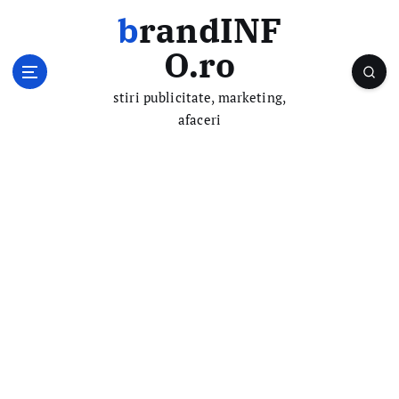
S
brandINF
k
i
O.ro
p
t
stiri publicitate, marketing,
o
afaceri
c
o
n
t
e
n
t