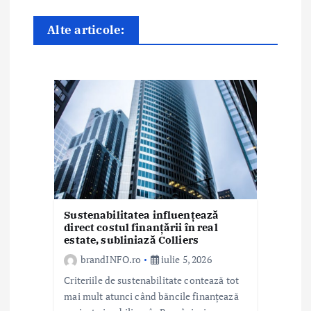
n
Alte articole:
a
r
t
i
c
o
l
Sustenabilitatea influențează
direct costul finanțării în real
estate, subliniază Colliers
e
brandINFO.ro
iulie 5, 2026
Criteriile de sustenabilitate contează tot
mai mult atunci când băncile finanțează