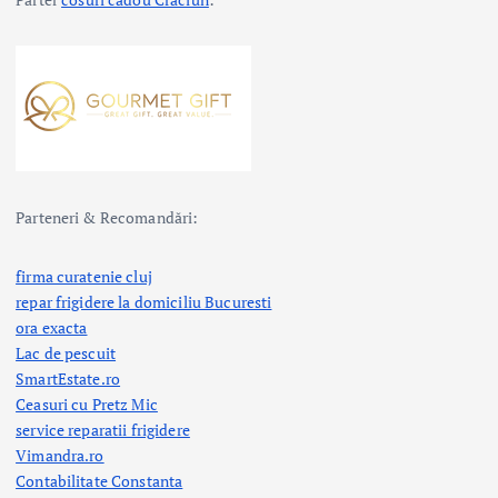
Parteneri & Recomandări:
firma curatenie cluj
repar frigidere la domiciliu Bucuresti
ora exacta
Lac de pescuit
SmartEstate.ro
Ceasuri cu Pretz Mic
service reparatii frigidere
Vimandra.ro
Contabilitate Constanta