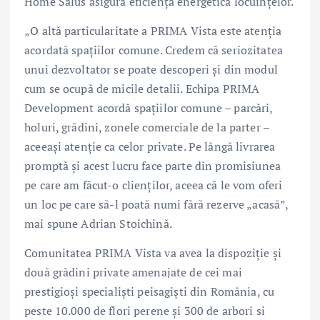
Home Salus asigură eficiență energetică locuințelor.
„O altă particularitate a PRIMA Vista este atenția
acordată spațiilor comune. Credem că seriozitatea
unui dezvoltator se poate descoperi și din modul
cum se ocupă de micile detalii. Echipa PRIMA
Development acordă spațiilor comune – parcări,
holuri, grădini, zonele comerciale de la parter –
aceeași atenție ca celor private. Pe lângă livrarea
promptă și acest lucru face parte din promisiunea
pe care am făcut-o clienților, aceea că le vom oferi
un loc pe care să-l poată numi fără rezerve „acasă”,
mai spune Adrian Stoichină.
Comunitatea PRIMA Vista va avea la dispoziție și
două grădini private amenajate de cei mai
prestigioși specialiști peisagiști din România, cu
peste 10.000 de flori perene și 300 de arbori si