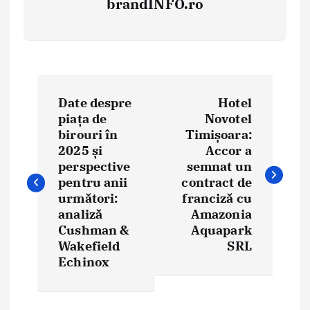
brandINFO.ro
N
Date despre
Hotel
a
piața de
Novotel
birouri în
Timișoara:
v
2025 și
Accor a
i
perspective
semnat un
pentru anii
contract de
g
următori:
franciză cu
analiză
Amazonia
a
Cushman &
Aquapark
Wakefield
SRL
r
Echinox
e
î