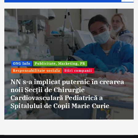
nii
Afaceri & Economie
Publicitate, Mar
Stiri companii
c în crearea
Eternal Beauty, fondată 
ică a
aniversat 30 de ani în i
ie Curie
frumuseții