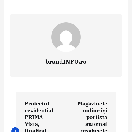
brandINFO.ro
N
Proiectul
Magazinele
a
rezidențial
online își
PRIMA
pot lista
v
Vista,
automat
finalizat
produsele