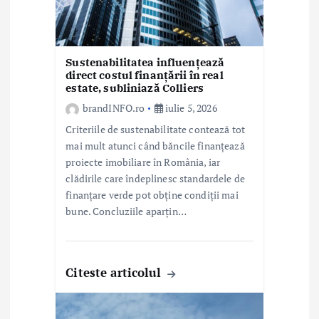
o
l
Sustenabilitatea influențează
e
direct costul finanțării în real
estate, subliniază Colliers
brandINFO.ro
iulie 5, 2026
Criteriile de sustenabilitate contează tot
mai mult atunci când băncile finanțează
proiecte imobiliare în România, iar
clădirile care îndeplinesc standardele de
finanțare verde pot obține condiții mai
bune. Concluziile aparțin…
Citeste articolul