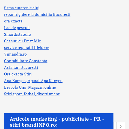
firma curatenie cluj
repar frigidere la domiciliu Bucuresti
ora exacta
Lac de pescuit
SmartEstate.ro
Ceasuri cu Pretz Mic
service reparatii frigidere
Vimandra.ro
Contabilitate Constanta
Asfaltari Bucuresti
Ora exacta Stiri
Apa Kangen, Aparat Apa Kangen
Bervolo Uno, Magazin online
Stiri sport, fotbal,
divertisment
Articole marketing - publicitate - PR -
stiri brandINFO.ro: