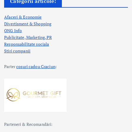
Categorii articole:
Afaceri & Economie
Divertisment & Shopping
ONG Info
Publicitate, Marketing, PR
Responsabilitate sociala
Stiri companii
Parter
cosuri cadou Craciun
:
Parteneri & Recomandări: