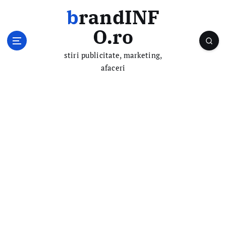
S
brandINF
k
i
O.ro
p
t
stiri publicitate, marketing,
o
afaceri
c
o
n
t
e
n
t