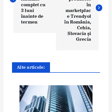
i
complet cu
în
g
3 luni
marketplac
înainte de
e Trendyol
a
termen
în România,
Cehia,
r
Slovacia și
e
Grecia
î
n
Alte articole:
a
r
t
i
c