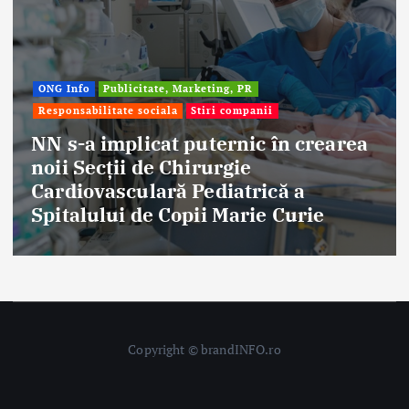
ONG Info
Publicitate, Marketing, PR
Responsabilitate sociala
Stiri companii
NN s-a implicat puternic în crearea
noii Secții de Chirurgie
E
Cardiovasculară Pediatrică a
a
Spitalului de Copii Marie Curie
f
Copyright © brandINFO.ro