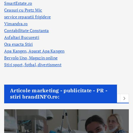
SmartEstate.ro
Ceasuri cu Pretz Mic
service reparatii frigidere
Vimandra.ro
Contabilitate Constanta
Asfaltari Bucuresti
Ora exacta Stiri
Apa Kangen, Aparat Apa Kangen
Bervolo Uno, Magazin online
Stiri sport, fotbal,
divertisment
Articole marketing - publicitate - PR -
stiri brandINFO.ro: