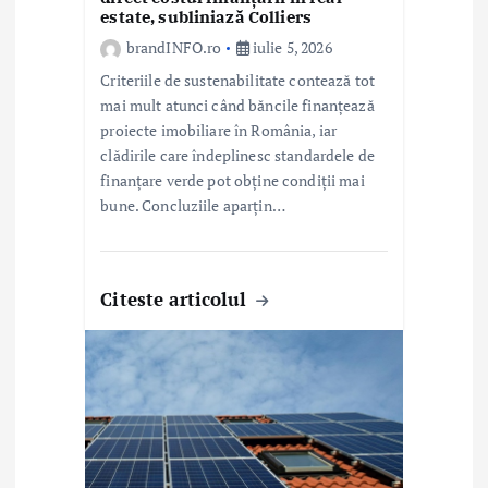
l
estate, subliniază Colliers
e
brandINFO.ro
iulie 5, 2026
Criteriile de sustenabilitate contează tot
mai mult atunci când băncile finanțează
proiecte imobiliare în România, iar
clădirile care îndeplinesc standardele de
finanțare verde pot obține condiții mai
bune. Concluziile aparțin…
Citeste articolul