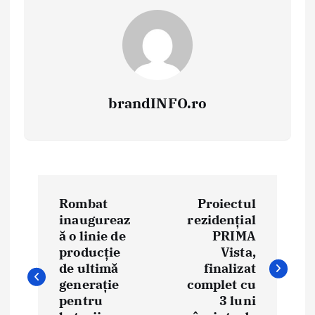
brandINFO.ro
N
Rombat
Proiectul
a
inaugureaz
rezidențial
ă o linie de
PRIMA
v
producție
Vista,
i
de ultimă
finalizat
generație
complet cu
g
pentru
3 luni