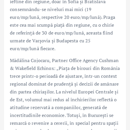
ieftine din regiune, doar în Sofia și Bratislava
consemnându-se niveluri mai mici (19
euro/mp/lună, respective 20 euro/mp/lună). Praga
este cea mai scumpă piață din regiune, cu o chirie
de referință de 30 de euro/mp/lună, aceasta fiind
urmate de Varșovia și Budapesta cu 25
euro/mp/lună fiecare.
Mădălina Cojocaru, Partner Office Agency Cushman
& Wakefield Echinox: „Piața de birouri din România
trece printr-o perioadă de ajustare, într-un context
regional dominat de prudență și decizii de amânare
din partea chiriașilor. La nivelul Europei Centrale și
de Est, volumul mai redus al închirierilor reflectă o
atitudine rezervată a companiilor, generată de
incertitudinile economice. Totuși, în București se
remarcă o revenire a cererii, în special pentru spații