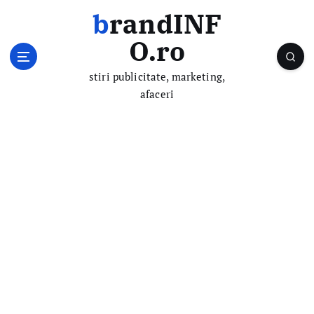
S
brandINF
k
i
O.ro
p
t
stiri publicitate, marketing,
o
afaceri
c
o
n
t
e
n
t