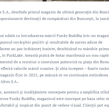
ex S.A., deschide primul magazin de ultimă generație din Rom
mpresionante destinații de cumpărături din București, la jumă
put odată cu introducerea mărcii Funky Buddha într-un magaz
unsul covârșitor pozitiv și rezultatele de succes aduse de
 facem un pas îndrăzneț înainte, deschizând cu mândrie primu
în ParkLake. Această piatră de hotar marchează un nou capit
jamentul de a construi o conexiune puternică cu piața din Rom
reflectă valorile mărcii noastre. Și abia începem – foarte curân
magazin fizic în 2025, pe măsură ce ne continuăm extinderea
Altex S.A..
, accesorii și încălțăminte concepute pentru a amplifica stilu
moderne Funky Buddha, magazinul este conceput pe baza celor 
fortabil și inspirat din punct de vedere vizual. Clienții pot ex