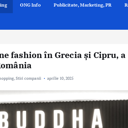
ing
ONG Info
Publicitate, Marketing, PR
R
 fashion în Grecia și Cipru, a
 România
hopping
,
Stiri companii
aprilie 10, 2025