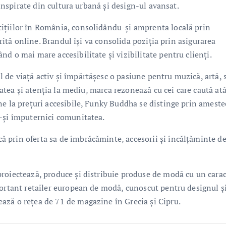
 inspirate din cultura urbană și design-ul avansat.
ițiilor în România, consolidându-și amprenta locală prin
orită online. Brandul își va consolida poziția prin asigurarea
d o mai mare accesibilitate și vizibilitate pentru clienți.
de viață activ și împărtășesc o pasiune pentru muzică, artă, 
itatea și atenția la mediu, marca rezonează cu cei care caută at
ne la prețuri accesibile, Funky Buddha se distinge prin ameste
a-și împuternici comunitatea.
 prin oferta sa de îmbrăcăminte, accesorii și încălțăminte d
roiectează, produce și distribuie produse de modă cu un carac
portant retailer european de modă, cunoscut pentru designul ș
ază o rețea de 71 de magazine în Grecia și Cipru.