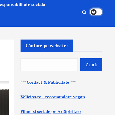
esponsabilitate sociala
Căutare pe website:
Caută
***
Contact & Publicitate
***
Velicios.ro - recomandare vegan
Filme si seriale pe ArtSpirit.ro