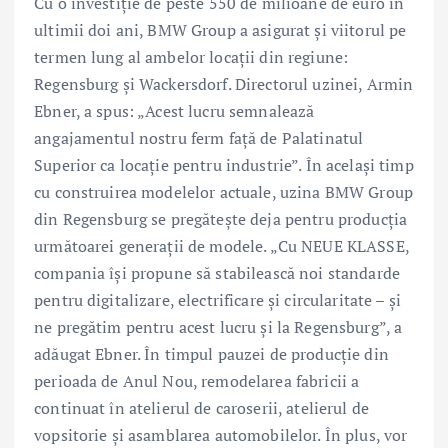
Cu o investiţie de peste 550 de milioane de euro în
ultimii doi ani, BMW Group a asigurat şi viitorul pe
termen lung al ambelor locaţii din regiune:
Regensburg şi Wackersdorf. Directorul uzinei, Armin
Ebner, a spus: „Acest lucru semnalează
angajamentul nostru ferm faţă de Palatinatul
Superior ca locaţie pentru industrie”. În acelaşi timp
cu construirea modelelor actuale, uzina BMW Group
din Regensburg se pregăteşte deja pentru producţia
următoarei generaţii de modele. „Cu NEUE KLASSE,
compania îşi propune să stabilească noi standarde
pentru digitalizare, electrificare şi circularitate – şi
ne pregătim pentru acest lucru şi la Regensburg”, a
adăugat Ebner. În timpul pauzei de producţie din
perioada de Anul Nou, remodelarea fabricii a
continuat în atelierul de caroserii, atelierul de
vopsitorie şi asamblarea automobilelor. În plus, vor