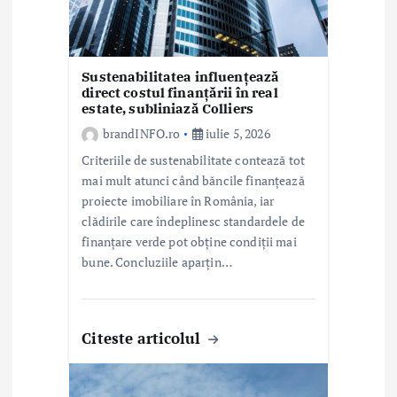
i
c
Sustenabilitatea influențează
o
direct costul finanțării în real
estate, subliniază Colliers
l
brandINFO.ro
iulie 5, 2026
e
Criteriile de sustenabilitate contează tot
mai mult atunci când băncile finanțează
proiecte imobiliare în România, iar
clădirile care îndeplinesc standardele de
finanțare verde pot obține condiții mai
bune. Concluziile aparțin…
Citeste articolul