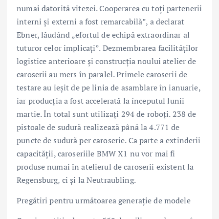
numai datorită vitezei. Cooperarea cu toţi partenerii
interni şi externi a fost remarcabilă”, a declarat
Ebner, lăudând „efortul de echipă extraordinar al
tuturor celor implicaţi”. Dezmembrarea facilităţilor
logistice anterioare şi construcţia noului atelier de
caroserii au mers în paralel. Primele caroserii de
testare au ieşit de pe linia de asamblare în ianuarie,
iar producţia a fost accelerată la începutul lunii
martie. În total sunt utilizaţi 294 de roboţi. 238 de
pistoale de sudură realizează până la 4.771 de
puncte de sudură per caroserie. Ca parte a extinderii
capacităţii, caroseriile BMW X1 nu vor mai fi
produse numai în atelierul de caroserii existent la
Regensburg, ci şi la Neutraubling.
Pregătiri pentru următoarea generaţie de modele