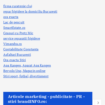
firma curatenie cluj
repar frigidere la domiciliu Bucuresti
ora exacta
Lac de pescuit
SmartEstate.ro
Ceasuri cu Pretz Mic
service reparatii frigidere
Vimandra.ro
Contabilitate Constanta
Asfaltari Bucuresti
Ora exacta Stiri
Apa Kangen, Aparat Apa Kangen
Bervolo Uno, Magazin online
Stiri sport, fotbal,
divertisment
Articole marketing - publicitate - PR -
stiri brandINFO.ro: