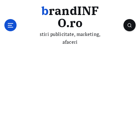
S
brandINF
k
i
O.ro
p
t
stiri publicitate, marketing,
o
afaceri
c
o
n
t
e
n
t