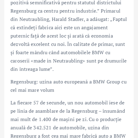
pozitivă semnificativă pentru statutul districtului
Regensburg ca centru pentru industrie.” Primarul
din Neutraubling, Harald Stadler, a adăugat: „Faptul
că extindeţi fabrica aici este un angajament
puternic faţă de acest loc şi arată că economia
dezvoltă excelent cu noi. În calitate de primar, sunt
şi foarte mândru când automobilele BMW cu
caroserii «made in Neutraubling» sunt pe drumurile
din întreaga lume”.
Regensburg: uzina auto europeană a BMW Group cu
cel mai mare volum
La fiecare 57 de secunde, un nou automobil iese de
pe linia de asamblare de la Regensburg – însumând
mai mult de 1.400 de maşini pe zi. Cu o producţie
anuală de 342.521 de automobile, uzina din
Regensburg a fost cea mai mare fabrică auto a BMW