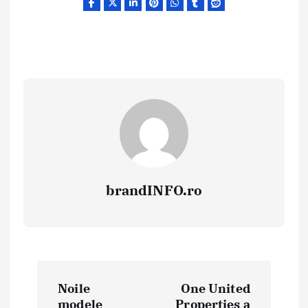
brandINFO.ro
N
Noile
One United
a
modele
Properties a