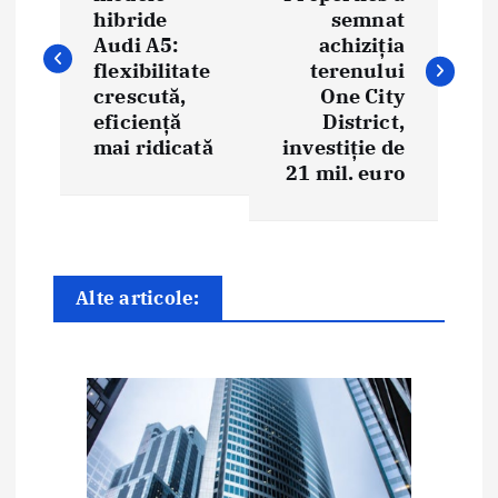
hibride
semnat
v
Audi A5:
achiziția
i
flexibilitate
terenului
crescută,
One City
g
eficiență
District,
mai ridicată
investiție de
a
21 mil. euro
r
e
î
Alte articole:
n
a
r
t