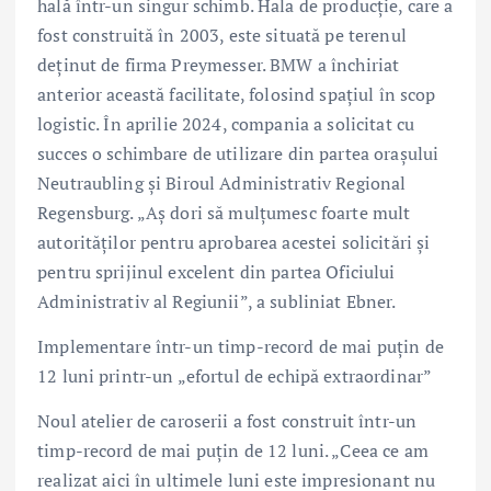
hală într-un singur schimb. Hala de producţie, care a
fost construită în 2003, este situată pe terenul
deţinut de firma Preymesser. BMW a închiriat
anterior această facilitate, folosind spaţiul în scop
logistic. În aprilie 2024, compania a solicitat cu
succes o schimbare de utilizare din partea oraşului
Neutraubling şi Biroul Administrativ Regional
Regensburg. „Aş dori să mulţumesc foarte mult
autorităţilor pentru aprobarea acestei solicitări şi
pentru sprijinul excelent din partea Oficiului
Administrativ al Regiunii”, a subliniat Ebner.
Implementare într-un timp-record de mai puţin de
12 luni printr-un „efortul de echipă extraordinar”
Noul atelier de caroserii a fost construit într-un
timp-record de mai puţin de 12 luni. „Ceea ce am
realizat aici în ultimele luni este impresionant nu