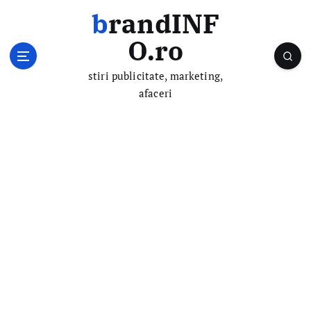
S
brandINF
k
i
O.ro
p
t
stiri publicitate, marketing,
o
afaceri
c
o
n
t
e
n
t