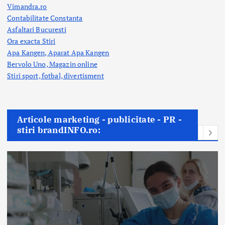
Vimandra.ro
Contabilitate Constanta
Asfaltari Bucuresti
Ora exacta Stiri
Apa Kangen, Aparat Apa Kangen
Bervolo Uno, Magazin online
Stiri sport, fotbal,
divertisment
Articole marketing - publicitate - PR -
stiri brandINFO.ro: