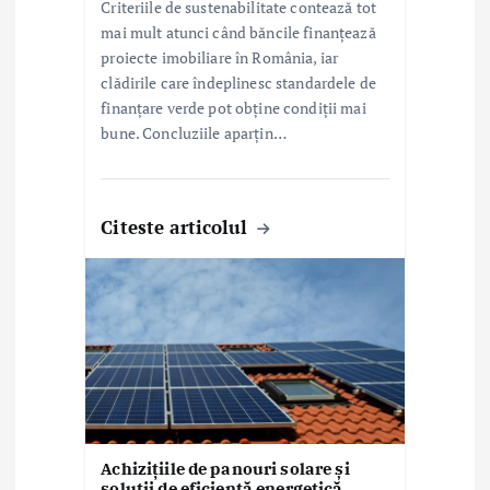
e
Criteriile de sustenabilitate contează tot
mai mult atunci când băncile finanțează
proiecte imobiliare în România, iar
clădirile care îndeplinesc standardele de
finanțare verde pot obține condiții mai
bune. Concluziile aparțin…
Citeste articolul
Achizițiile de panouri solare și
soluții de eficiență energetică