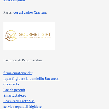
Parter
cosuri cadou Craciun
:
Parteneri & Recomandări:
firma curatenie cluj
repar frigidere la domiciliu Bucuresti
ora exacta
Lac de pescuit
SmartEstate.ro
Ceasuri cu Pretz Mic
service reparatii frigidere