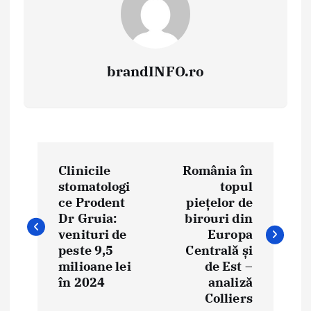
brandINFO.ro
N
Clinicile
România în
a
stomatologi
topul
ce Prodent
piețelor de
v
Dr Gruia:
birouri din
i
venituri de
Europa
peste 9,5
Centrală și
g
milioane lei
de Est –
în 2024
analiză
a
Colliers