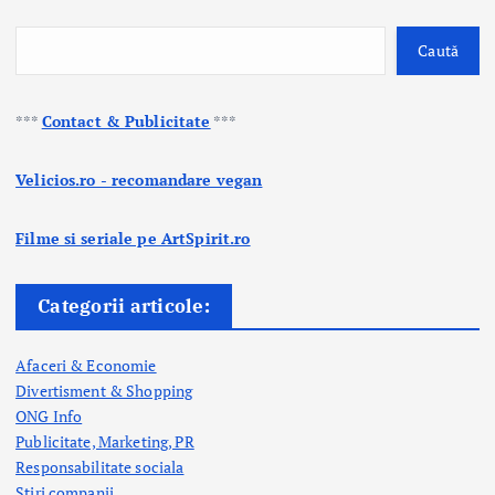
Caută
***
Contact & Publicitate
***
Velicios.ro - recomandare vegan
Filme si seriale pe ArtSpirit.ro
Categorii articole:
Afaceri & Economie
Divertisment & Shopping
ONG Info
Publicitate, Marketing, PR
Responsabilitate sociala
Stiri companii