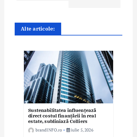
r
e
î
Alte articole:
n
a
r
t
i
c
Sustenabilitatea influențează
o
direct costul finanțării în real
estate, subliniază Colliers
l
brandINFO.ro
iulie 5, 2026