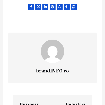
brandINFO.ro
N
Business
Industria