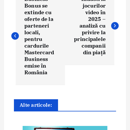
a
Bonus se
jocurilor
extinde cu
video în
v
oferte de la
2025 –
i
parteneri
analiză cu
locali,
privire la
g
pentru
principalele
cardurile
companii
a
Mastercard
din piață
Business
r
emise în
e
România
î
n
Alte articole:
a
r