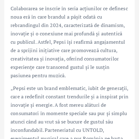
Colaborarea se înscrie în seria acțiunilor ce definesc
noua eră în care brandul a pășit odată cu
rebrandingul din 2024, caracterizată de dinamism,
inovație și o conexiune mai profundă și autentică
cu publicul. Astfel, Pepsi își reafirmă angajamentul
de a sprijini inițiative care promovează cultura,
creativitatea și inovația, oferind consumatorilor
experiențe care transcend gustul și le susțin
pasiunea pentru muzică.
„Pepsi este un brand emblematic, iubit de generații,
care a redefinit constant trendurile și a inspirat prin
inovație și energie. A fost mereu alături de
consumatori în momente speciale sau pur și simplu
atunci când au vrut să se bucure de gustul său
inconfundabil. Parteneriatul cu UNTOLD,
evenimentul muzical care a pus România pe harta