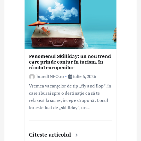
t
i
c
o
l
Fenomenul Skilliday: un nou trend
e
care prinde contur în turism, în
rândul europenilor
brandINFO.ro
iulie 5, 2026
Vremea vacanțelor de tip „fly and flop”, în
care zburai spre o destinație ca să te
relaxezi la soare, începe să apună . Locul
lor este luat de „skilliday”, un…
Citeste articolul