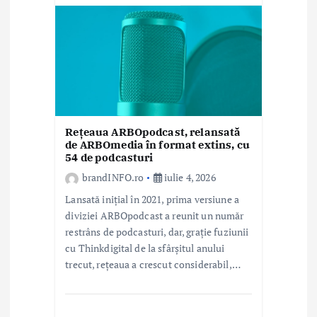
Rețeaua ARBOpodcast, relansată
de ARBOmedia în format extins, cu
54 de podcasturi
brandINFO.ro
iulie 4, 2026
Lansată inițial în 2021, prima versiune a
diviziei ARBOpodcast a reunit un număr
restrâns de podcasturi, dar, grație fuziunii
cu Thinkdigital de la sfârșitul anului
trecut, rețeaua a crescut considerabil,…