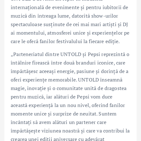
internațională de evenimente și pentru iubitorii de
muzică din întreaga lume, datorită show-urilor
spectaculoase susținute de cei mai mari artiști și DJ
ai momentului, atmosferei unice și experiențelor pe
care le oferă fanilor festivalului la fiecare ediție.
„Parteneriatul dintre UNTOLD și Pepsi reprezintă o
întâlnire firească între două branduri iconice, care
împărtășesc aceeași energie, pasiune și dorință de a
oferi experiențe memorabile. UNTOLD înseamnă
magie, inovație și o comunitate unită de dragostea
pentru muzică, iar alături de Pepsi vom duce
această experiență la un nou nivel, oferind fanilor
momente unice și surprize de neuitat. Suntem
încântați să avem alături un partener care
împărtășește viziunea noastră și care va contribui la
crearea unei ediții aniversare cu adevărat