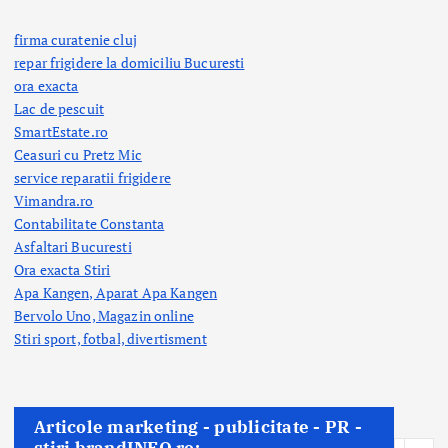
firma curatenie cluj
repar frigidere la domiciliu Bucuresti
ora exacta
Lac de pescuit
SmartEstate.ro
Ceasuri cu Pretz Mic
service reparatii frigidere
Vimandra.ro
Contabilitate Constanta
Asfaltari Bucuresti
Ora exacta Stiri
Apa Kangen, Aparat Apa Kangen
Bervolo Uno, Magazin online
Stiri sport, fotbal,
divertisment
Articole marketing - publicitate - PR -
stiri brandINFO.ro: