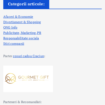
Categorii articole:
Afaceri & Economie
Divertisment & Shopping
ONG Info
Publicitate, Marketing, PR
Responsabilitate sociala
Stiri companii
Parter
cosuri cadou Craciun
:
Parteneri & Recomandări: