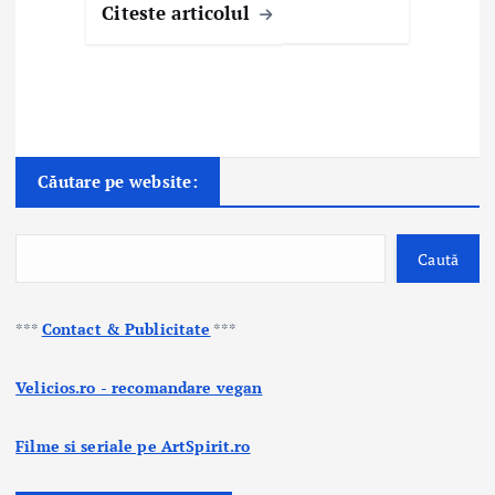
Citeste articolul
Căutare pe website:
Caută
***
Contact & Publicitate
***
Velicios.ro - recomandare vegan
Filme si seriale pe ArtSpirit.ro