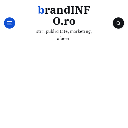
S
brandINF
k
i
O.ro
p
t
stiri publicitate, marketing,
o
afaceri
c
o
n
t
e
n
t