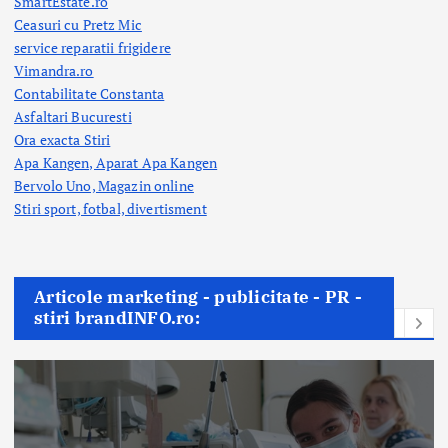
SmartEstate.ro
Ceasuri cu Pretz Mic
service reparatii frigidere
Vimandra.ro
Contabilitate Constanta
Asfaltari Bucuresti
Ora exacta Stiri
Apa Kangen, Aparat Apa Kangen
Bervolo Uno, Magazin online
Stiri sport, fotbal,
divertisment
Articole marketing - publicitate - PR -
stiri brandINFO.ro: