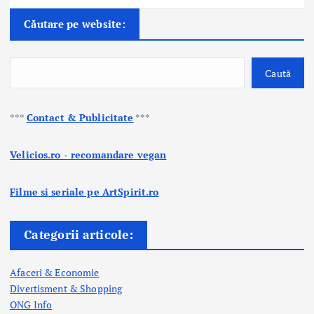
Căutare pe website:
Caută
***
Contact & Publicitate
***
Velicios.ro - recomandare vegan
Filme si seriale pe ArtSpirit.ro
Categorii articole:
Afaceri & Economie
Divertisment & Shopping
ONG Info