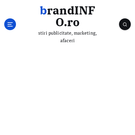
S
brandINF
k
i
O.ro
p
t
stiri publicitate, marketing,
o
afaceri
c
o
n
t
e
n
t