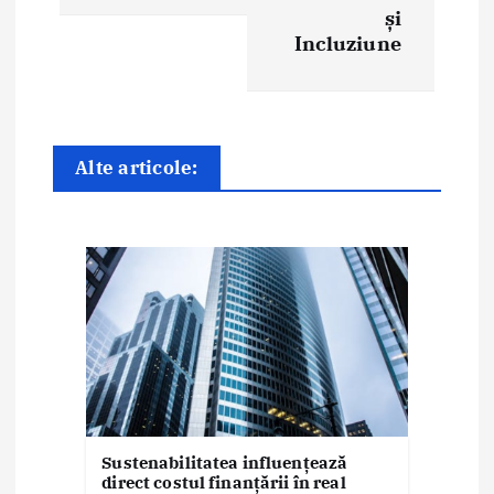
r
și
e
Incluziune
î
n
Alte articole:
a
r
t
i
c
o
l
Sustenabilitatea influențează
e
direct costul finanțării în real