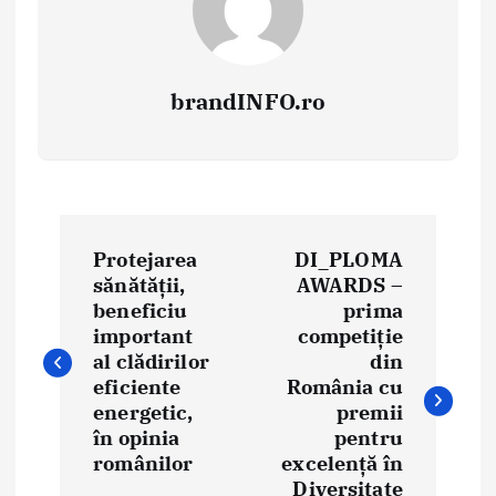
brandINFO.ro
N
Protejarea
DI_PLOMA
a
sănătăţii,
AWARDS –
beneficiu
prima
v
important
competiție
i
al clădirilor
din
eficiente
România cu
g
energetic,
premii
în opinia
pentru
a
românilor
excelență în
Diversitate