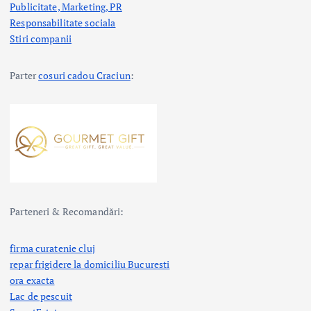
Publicitate, Marketing, PR
Responsabilitate sociala
Stiri companii
Parter
cosuri cadou Craciun
:
Parteneri & Recomandări:
firma curatenie cluj
repar frigidere la domiciliu Bucuresti
ora exacta
Lac de pescuit