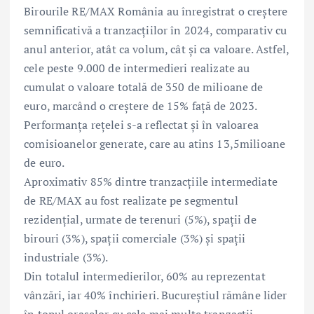
Birourile RE/MAX România au înregistrat o creștere
semnificativă a tranzacțiilor în 2024, comparativ cu
anul anterior, atât ca volum, cât și ca valoare. Astfel,
cele peste 9.000 de intermedieri realizate au
cumulat o valoare totală de 350 de milioane de
euro, marcând o creștere de 15% față de 2023.
Performanța rețelei s-a reflectat și în valoarea
comisioanelor generate, care au atins 13,5milioane
de euro.
Aproximativ 85% dintre tranzacțiile intermediate
de RE/MAX au fost realizate pe segmentul
rezidențial, urmate de terenuri (5%), spații de
birouri (3%), spații comerciale (3%) și spații
industriale (3%).
Din totalul intermedierilor, 60% au reprezentat
vânzări, iar 40% închirieri. Bucureștiul rămâne lider
în topul orașelor cu cele mai multe tranzacții