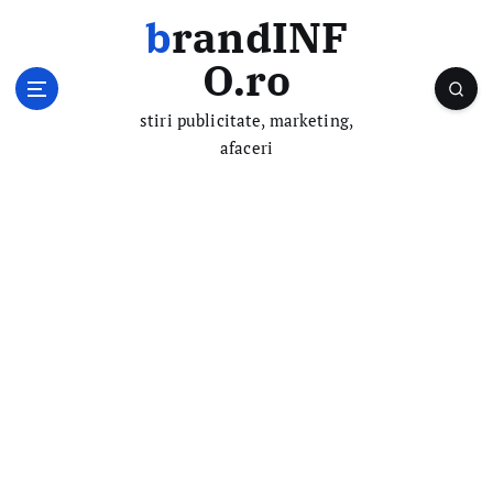
S
brandINF
k
i
O.ro
p
t
stiri publicitate, marketing,
o
afaceri
c
o
n
t
e
n
t