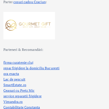
Parter
cosuri cadou Craciun
:
Parteneri & Recomandări:
firma curatenie cluj
repar frigidere la domiciliu Bucuresti
ora exacta
Lac de pescuit
SmartEstate.ro
Ceasuri cu Pretz Mic
service reparatii frigidere
Vimandra.ro
Contabilitate Constanta