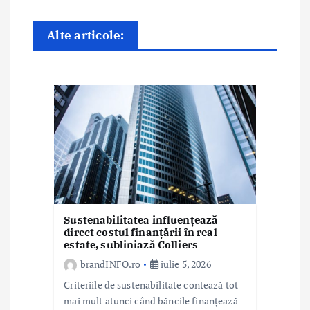
n
Alte articole:
a
r
t
i
c
o
l
Sustenabilitatea influențează
e
direct costul finanțării în real
estate, subliniază Colliers
brandINFO.ro
iulie 5, 2026
Criteriile de sustenabilitate contează tot
mai mult atunci când băncile finanțează