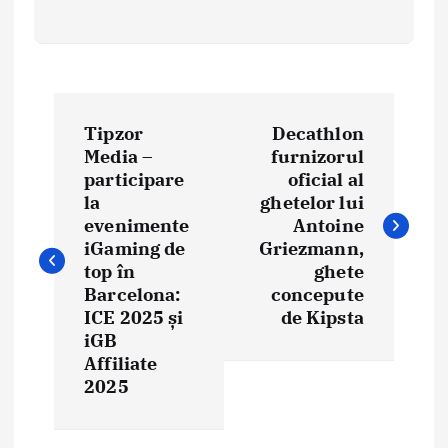
N
Tipzor
Decathlon
a
Media –
furnizorul
participare
oficial al
v
la
ghetelor lui
i
evenimente
Antoine
iGaming de
Griezmann,
g
top în
ghete
Barcelona:
concepute
a
ICE 2025 și
de Kipsta
iGB
r
Affiliate
e
2025
î