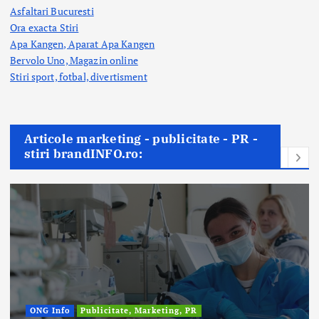
Asfaltari Bucuresti
Ora exacta Stiri
Apa Kangen, Aparat Apa Kangen
Bervolo Uno, Magazin online
Stiri sport, fotbal,
divertisment
Articole marketing - publicitate - PR -
stiri brandINFO.ro:
ONG Info
Publicitate, Marketing, PR