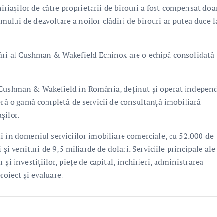
hiriașilor de către proprietarii de birouri a fost compensat doa
itmului de dezvoltare a noilor clădiri de birouri ar putea duce l
ări al Cushman & Wakefield Echinox are o echipă consolidată 
l Cushman & Wakefield în România, deținut și operat indepen
feră o gamă completă de servicii de consultanţă imobiliară
așilor.
i în domeniul serviciilor imobiliare comerciale, cu 52.000 de
 și venituri de 9,5 miliarde de dolari. Serviciile principale ale
şi investițiilor, piețe de capital, închirieri, administrarea
proiect și evaluare.