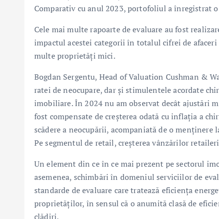
Comparativ cu anul 2023, portofoliul a înregistrat o 
Cele mai multe rapoarte de evaluare au fost realiza
impactul acestei categorii în totalul cifrei de afacer
multe proprietăți mici.
Bogdan Sergentu, Head of Valuation Cushman & Wakefi
ratei de neocupare, dar și stimulentele acordate chir
imobiliare. În 2024 nu am observat decât ajustări min
fost compensate de creșterea odată cu inflația a chir
scădere a neocupării, acompaniată de o menținere la n
Pe segmentul de retail, creșterea vânzărilor retaileri
Un element din ce în ce mai prezent pe sectorul imob
asemenea, schimbări în domeniul serviciilor de evalua
standarde de evaluare care tratează eficiența energet
proprietăților, în sensul că o anumită clasă de efici
clădiri.