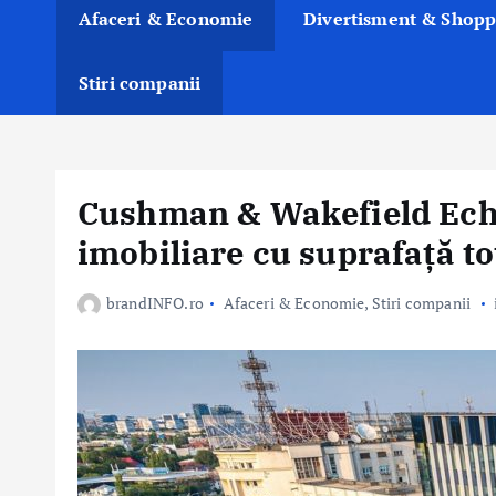
Afaceri & Economie
Divertisment & Shopp
Stiri companii
Cushman & Wakefield Echin
imobiliare cu suprafață to
brandINFO.ro
Afaceri & Economie
,
Stiri companii