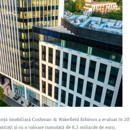
anţă imobiliară Cushman & Wakefield Echinox a evaluat ȋn 2
ătrați şi cu o valoare cumulată de 8,5 miliarde de euro.