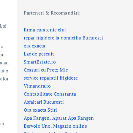
Parteneri & Recomandări:
ă și
firma curatenie cluj
repar frigidere la domiciliu Bucuresti
ora exacta
 a
Lac de pescuit
or
SmartEstate.ro
ea au
Ceasuri cu Pretz Mic
tă o
service reparatii frigidere
ilor.
Vimandra.ro
Contabilitate Constanta
Asfaltari Bucuresti
Ora exacta Stiri
Apa Kangen, Aparat Apa Kangen
nei
Bervolo Uno, Magazin online