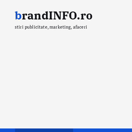
S
brandINFO.ro
k
i
stiri publicitate, marketing, afaceri
p
t
o
c
o
n
t
e
n
t