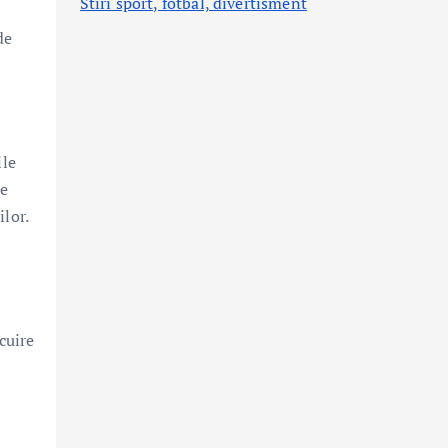
Stiri sport, fotbal,
divertisment
de
ile
le
lor.
cuire