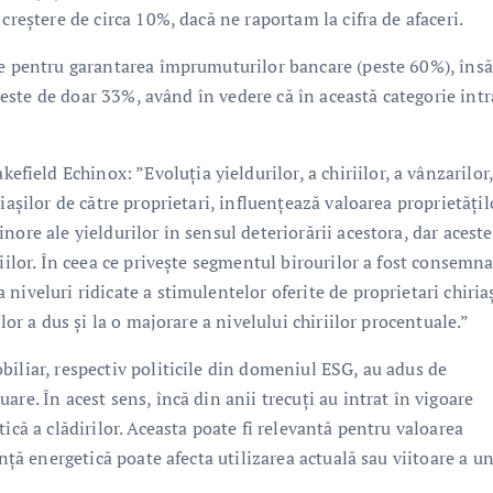
creștere de circa 10%, dacă ne raportam la cifra de afaceri.
re pentru garantarea împrumuturilor bancare (peste 60%), însă
i este de doar 33%, având în vedere că în această categorie intr
eld Echinox: ”Evoluția yieldurilor, a chiriilor, a vânzarilor,
iașilor de către proprietari, influențează valoarea proprietățil
ore ale yieldurilor în sensul deteriorării acestora, dar acest
iilor. În ceea ce privește segmentul birourilor a fost consemna
iveluri ridicate a stimulentelor oferite de proprietari chiriaș
lor a dus și la o majorare a nivelului chiriilor procentuale.”
iliar, respectiv politicile din domeniul ESG, au adus de
re. În acest sens, încă din anii trecuți au intrat în vigoare
ică a clădirilor. Aceasta poate fi relevantă pentru valoarea
ență energetică poate afecta utilizarea actuală sau viitoare a u