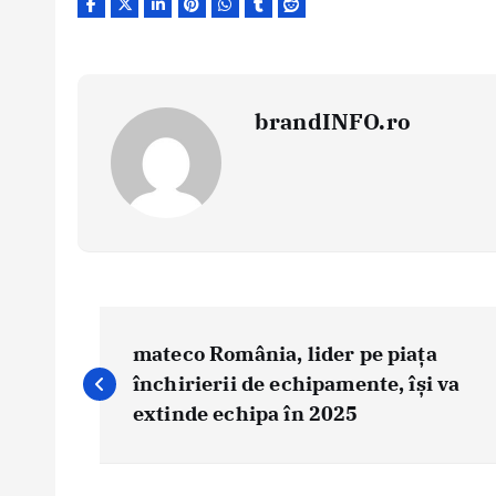
brandINFO.ro
N
a
mateco România, lider pe piața
v
închirierii de echipamente, își va
i
extinde echipa în 2025
g
a
r