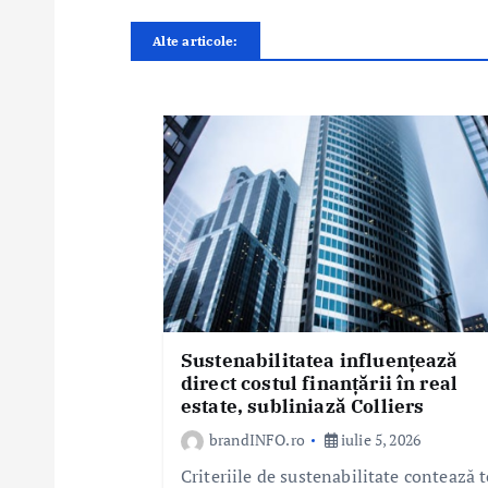
e
Alte articole:
î
n
a
r
t
i
c
o
l
e
Sustenabilitatea influențează
direct costul finanțării în real
estate, subliniază Colliers
brandINFO.ro
iulie 5, 2026
Criteriile de sustenabilitate contează t