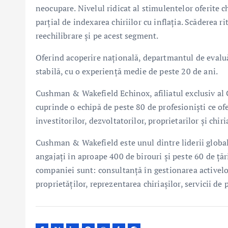
neocupare. Nivelul ridicat al stimulentelor oferite c
parțial de indexarea chiriilor cu inflația. Scăderea r
reechilibrare și pe acest segment.
Oferind acoperire națională, departmantul de evalu
stabilă, cu o experiență medie de peste 20 de ani.
Cushman & Wakefield Echinox, afiliatul exclusiv a
cuprinde o echipă de peste 80 de profesioniști ce o
investitorilor, dezvoltatorilor, proprietarilor și chiri
Cushman & Wakefield este unul dintre liderii global
angajați în aproape 400 de birouri și peste 60 de țări
companiei sunt: consultanță în gestionarea activelor 
proprietăților, reprezentarea chiriașilor, servicii de 