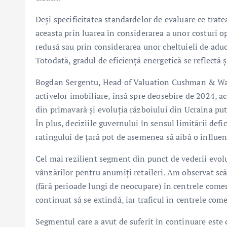
Deși specificitatea standardelor de evaluare ce trate
aceasta prin luarea în considerarea a unor costuri o
redusă sau prin considerarea unor cheltuieli de aduce
Totodată, gradul de eficiență energetică se reflectă ș
Bogdan Sergentu, Head of Valuation Cushman & Wakef
activelor imobiliare, însă spre deosebire de 2024, ac
din primavară și evoluția războiului din Ucraina put
În plus, deciziile guvernului în sensul limitării defic
ratingului de țară pot de asemenea să aibă o influen
Cel mai rezilient segment din punct de vederii evoluți
vânzărilor pentru anumiți retaileri. Am observat scăd
(fără perioade lungi de neocupare) în centrele comerc
continuat să se extindă, iar traficul în centrele co
Segmentul care a avut de suferit în continuare este ce