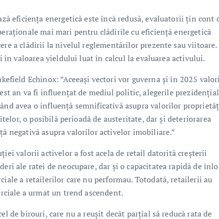
ază eficiența energetică este încă redusă, evaluatorii țin cont 
peraționale mai mari pentru clădirile cu eficiență energetică
re a clădirii la nivelul reglementărilor prezente sau viitoare.
i în valoarea yieldului luat în calcul la evaluarea activului.
ield Echinox: ”Aceeași vectori vor guverna și în 2025 valor
est an va fi influențat de mediul politic, alegerile prezidenția
ând avea o influență semnificativă asupra valorilor proprietăți
itelor, o posibilă perioadă de austeritate, dar și deteriorarea
ță negativă asupra valorilor activelor imobiliare.”
ei valorii activelor a fost acela de retail datorită creșterii
eri ale ratei de neocupare, dar și o capacitatea rapidă de înlo
iale a retailerilor care nu performau. Totodată, retailerii au
merciale a urmat un trend ascendent.
l de birouri, care nu a reușit decât parțial să reducă rata de