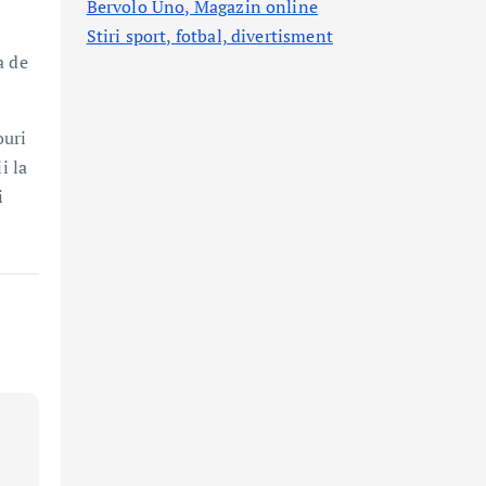
Bervolo Uno, Magazin online
Stiri sport, fotbal,
divertisment
a de
ouri
i la
i