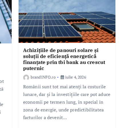
Achizițiile de panouri solare și
soluții de eficiență energetică
finanțate prin tbi bank au crescut
puternic
brandINFO.ro
iulie 4, 2026
ot
Românii sunt tot mai atenți la costurile
ză
lunare, dar și la investițiile care pot aduce
economii pe termen lung, în special în
de
zona de energie, unde predictibilitatea
i
facturilor a devenit…