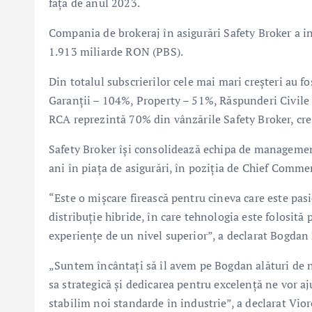
faţă de anul 2023.
Compania de brokeraj în asigurări Safety Broker a i
1.913 miliarde RON (PBS).
Din totalul subscrierilor cele mai mari creşteri au f
Garanţii – 104%, Property – 51%, Răspunderi Civile 
RCA reprezintă 70% din vânzările Safety Broker, cre
Safety Broker îşi consolidează echipa de managemen
ani în piaţa de asigurări, în poziţia de Chief Commer
“Este o mişcare firească pentru cineva care este pas
distribuţie hibride, în care tehnologia este folosită p
experienţe de un nivel superior”, a declarat Bogdan
„Suntem încântaţi să îl avem pe Bogdan alături de 
sa strategică şi dedicarea pentru excelenţă ne vor aj
stabilim noi standarde în industrie”, a declarat Vior