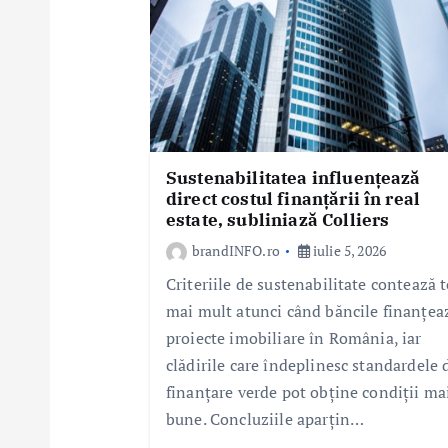
i
c
o
l
e
Sustenabilitatea influențează
direct costul finanțării în real
estate, subliniază Colliers
brandINFO.ro
iulie 5, 2026
Criteriile de sustenabilitate contează t
mai mult atunci când băncile finanțea
proiecte imobiliare în România, iar
clădirile care îndeplinesc standardele 
finanțare verde pot obține condiții ma
bune. Concluziile aparțin…