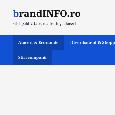
S
brandINFO.ro
k
i
stiri publicitate, marketing, afaceri
p
t
o
Afaceri & Economie
Divertisment & Shopp
c
o
Stiri companii
n
t
e
n
t