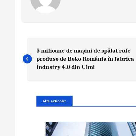
N
a
5 milioane de mașini de spălat rufe
v
produse de Beko România în fabrica
i
Industry 4.0 din Ulmi
g
a
r
e
Alte articole:
î
n
a
r
t