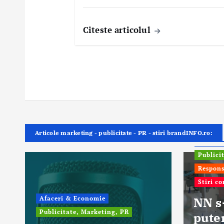
Citeste articolul
Articole marketing - publicitate - PR - stiri brandINFO.ro:
ONG In
Publici
Respons
Stiri c
Afaceri & Economie
NN s
Publicitate, Marketing, PR
pute