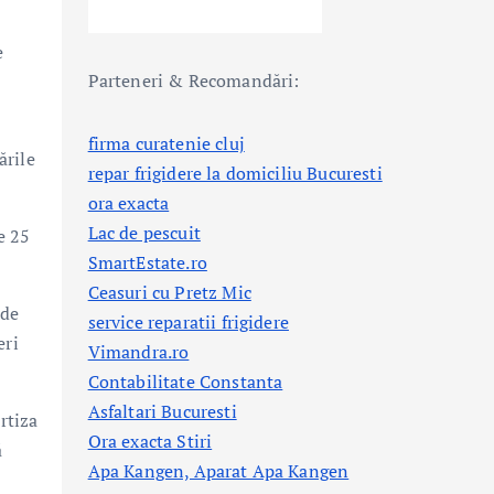
e
Parteneri & Recomandări:
firma curatenie cluj
ările
repar frigidere la domiciliu Bucuresti
ora exacta
Lac de pescuit
e 25
SmartEstate.ro
Ceasuri cu Pretz Mic
 de
service reparatii frigidere
eri
Vimandra.ro
Contabilitate Constanta
Asfaltari Bucuresti
rtiza
Ora exacta Stiri
ă
Apa Kangen, Aparat Apa Kangen