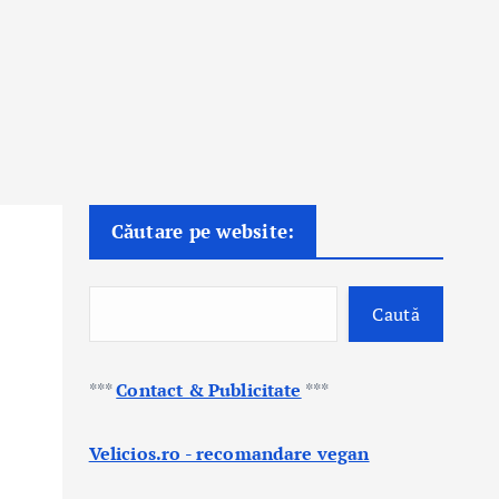
Căutare pe website:
Caută
***
Contact & Publicitate
***
Velicios.ro - recomandare vegan