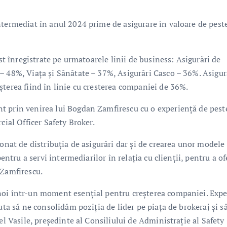
ntermediat în anul 2024 prime de asigurare în valoare de pest
ost înregistrate pe urmatoarele linii de business: Asigurări de
– 48%, Viața și Sănătate – 37%, Asigurări Casco – 36%. Asigur
şterea fiind în linie cu cresterea companiei de 36%.
t prin venirea lui Bogdan Zamfirescu cu o experienţă de pest
cial Officer Safety Broker.
ionat de distribuţia de asigurări dar şi de crearea unor modele
entru a servi intermediarilor în relaţia cu clienţii, pentru a of
 Zamfirescu.
noi într-un moment esențial pentru creşterea companiei. Expe
uta să ne consolidăm poziţia de lider pe piaţa de brokeraj şi s
el Vasile, preşedinte al Consiliului de Administraţie al Safety