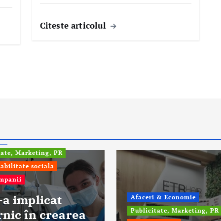
Citeste articolul
fo
tate, Marketing, PR
abilitate sociala
ompanii
-a implicat
Afaceri & Economie
rnic în crearea
Publicitate, Marketing, PR