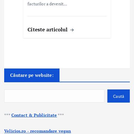
facturilor a devenit…
Citeste articolul
Căutare pe website:
Caută
***
Contact & Publicitate
***
Velicios.ro - recomandare vegan