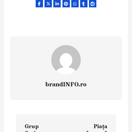
brandINFO.ro
N
Grup
Piața
a