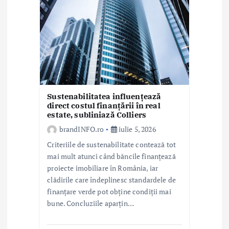
i
c
o
l
e
Sustenabilitatea influențează
direct costul finanțării în real
estate, subliniază Colliers
brandINFO.ro
iulie 5, 2026
Criteriile de sustenabilitate contează tot
mai mult atunci când băncile finanțează
proiecte imobiliare în România, iar
clădirile care îndeplinesc standardele de
finanțare verde pot obține condiții mai
bune. Concluziile aparțin…