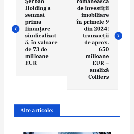
Şerban
românească
Holding a
de investiții
v
semnat
imobiliare
i
prima
în primele 9
finanțare
din 2024:
g
sindicalizat
tranzacții
ă, în valoare
de aprox.
a
de 73 de
650
milioane
milioane
r
EUR
EUR –
e
analiză
Colliers
î
n
a
Alte articole:
r
t