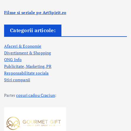
Filme si seriale pe ArtSpirit.ro
Categorii articole:
Afaceri & Economie
Divertisment & Shopping
ONG Info
Publicitate, Marketing, PR
Responsabilitate sociala
Stiri companii
Parter
cosuri cadou Craciun
: