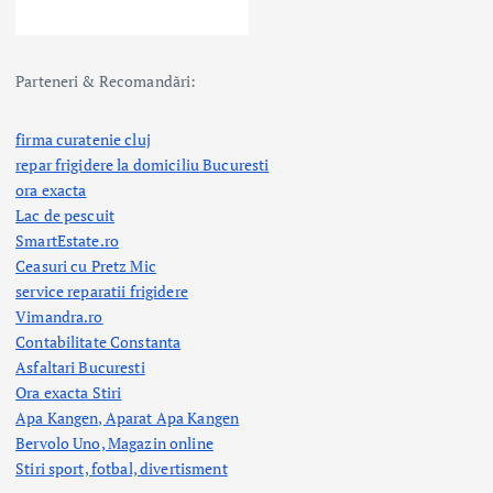
Parteneri & Recomandări:
firma curatenie cluj
repar frigidere la domiciliu Bucuresti
ora exacta
Lac de pescuit
SmartEstate.ro
Ceasuri cu Pretz Mic
service reparatii frigidere
Vimandra.ro
Contabilitate Constanta
Asfaltari Bucuresti
Ora exacta Stiri
Apa Kangen, Aparat Apa Kangen
Bervolo Uno, Magazin online
Stiri sport, fotbal,
divertisment