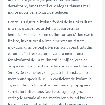
dormitoare, iar oaspeții care aleg să rămână mai
multe nopți beneficiază de reduceri.
Pentru a asigura o izolare fonică de înaltă calitate
între apartamente, astfel încât oaspeții să
beneficieze de un somn odihnitor sau să lucreze în
liniște, investitorul a implementat un sistem
inovator, unic pe piață. Pereții sunt construiți din
cărămidă în trei straturi, având o membrană
fonoizolantă de 10 milimetri la mijloc, ceea ce
asigură un coeficient de reducere a zgomotului de
56 dB. De asemenea, sub șapă a fost instalată o
membrană specială, cu un coeficient de izolare la
zgomot de 41 dB, pentru a minimiza propagarea
sunetului între etaje. Aceste soluții depășesc
cerințele actuale ale normativelor privind izolarea
fonică, asigurând astfel un confort superior și o