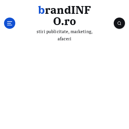
S
brandINF
k
i
O.ro
p
t
stiri publicitate, marketing,
o
afaceri
c
o
n
t
e
n
t