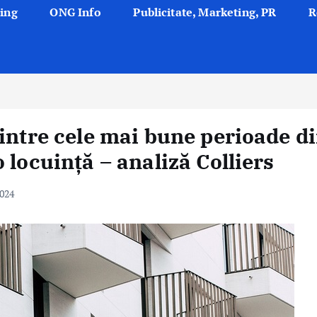
ing
ONG Info
Publicitate, Marketing, PR
R
dintre cele mai bune perioade d
 locuință – analiză Colliers
2024