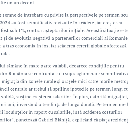
 fie un an decent.
e semne de întrebare cu privire la perspectivele pe termen scu
024 au fost semnificativ revizuite în scădere, iar creșterea
st sub 1%, contrar așteptărilor inițiale. Această situație est
t și de evoluția negativă a partenerilor comerciali ai României
r a tras economia în jos, iar scăderea cererii globale afectează
ială.
lui rămâne în mare parte valabil, deoarece condițiile pentru
e din România se confruntă cu o supraaglomerare semnificativ
r migrația din zonele rurale și orașele mici către marile metro
ncii centrale ar trebui să sprijine ipotecile pe termen lung, c
olidă, susține creșterea salariilor. În plus, datorită migrației
imii ani, inversând o tendință de lungă durată. Pe termen med
ii locuințelor în raport cu salariile, însă scăderea costurilor
rilor”, punctează Gabriel Blăniță, explicând că piața rezidenț