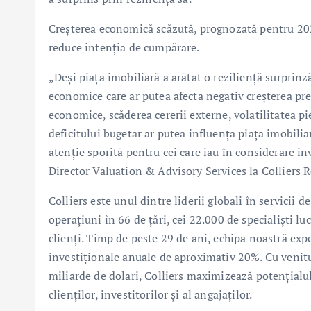
Creșterea economică scăzută, prognozată pentru 2024
reduce intenția de cumpărare.
„Deși piața imobiliară a arătat o reziliență surprin
economice care ar putea afecta negativ creșterea prețu
economice, scăderea cererii externe, volatilitatea pi
deficitului bugetar ar putea influența piața imobilia
atenție sporită pentru cei care iau în considerare in
Director Valuation & Advisory Services la Colliers 
Colliers este unul dintre liderii globali în servicii
operațiuni în 66 de țări, cei 22.000 de specialiști l
clienți. Timp de peste 29 de ani, echipa noastră ex
investiționale anuale de aproximativ 20%. Cu venitur
miliarde de dolari, Colliers maximizează potențialul 
clienților, investitorilor și al angajaților.