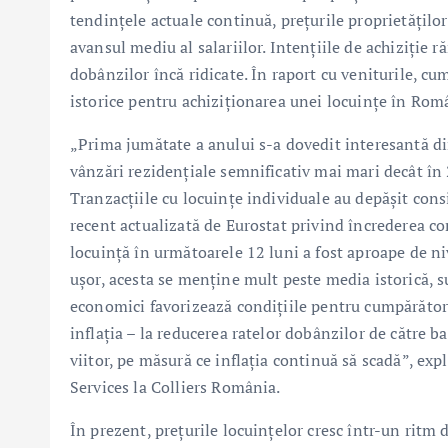
tendințele actuale continuă, prețurile proprietăților
avansul mediu al salariilor. Intențiile de achiziție r
dobânzilor încă ridicate. În raport cu veniturile, c
istorice pentru achiziționarea unei locuințe în Rom
„Prima jumătate a anului s-a dovedit interesantă din
vânzări rezidențiale semnificativ mai mari decât în
Tranzacțiile cu locuințe individuale au depășit cons
recent actualizată de Eurostat privind încrederea co
locuință în următoarele 12 luni a fost aproape de niv
ușor, acesta se menține mult peste media istorică, 
economici favorizează condițiile pentru cumpărători, 
inflația – la reducerea ratelor dobânzilor de către ba
viitor, pe măsură ce inflația continuă să scadă”, ex
Services la Colliers România.
În prezent, prețurile locuințelor cresc într-un ritm 