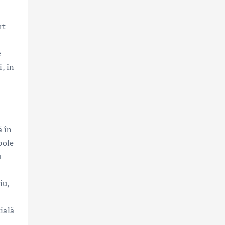
rt
e
, în
ă în
pole
u
,
iu,
ială