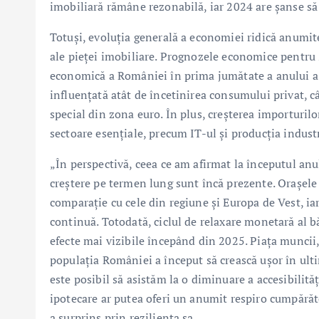
imobiliară rămâne rezonabilă, iar 2024 are șanse să
Totuși, evoluția generală a economiei ridică anumit
ale pieței imobiliare. Prognozele economice pentru 2
economică a României în prima jumătate a anului a fo
influențată atât de încetinirea consumului privat, câ
special din zona euro. În plus, creșterea importurilo
sectoare esențiale, precum IT-ul și producția industr
„În perspectivă, ceea ce am afirmat la începutul anu
creștere pe termen lung sunt încă prezente. Orașel
comparație cu cele din regiune și Europa de Vest, ia
continuă. Totodată, ciclul de relaxare monetară al bă
efecte mai vizibile începând din 2025. Piața muncii, s
populația României a început să crească ușor în ult
este posibil să asistăm la o diminuare a accesibilităț
ipotecare ar putea oferi un anumit respiro cumpărăto
a surprins prin reziliența sa.