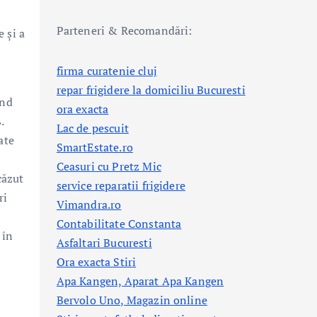
Parteneri & Recomandări:
e și a
firma curatenie cluj
repar frigidere la domiciliu Bucuresti
ând
ora exacta
.
Lac de pescuit
ate
SmartEstate.ro
Ceasuri cu Pretz Mic
căzut
service reparatii frigidere
ri
Vimandra.ro
Contabilitate Constanta
 în
Asfaltari Bucuresti
Ora exacta Stiri
Apa Kangen, Aparat Apa Kangen
Bervolo Uno, Magazin online