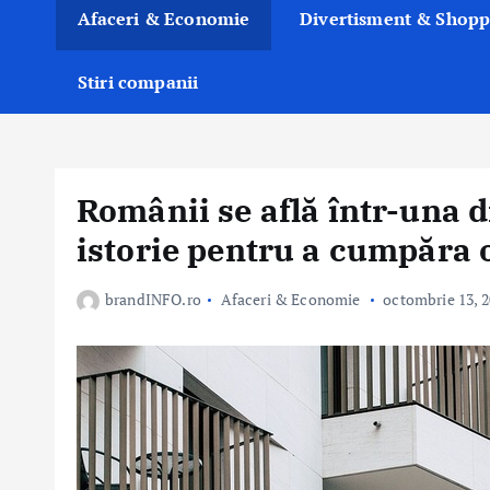
Afaceri & Economie
Divertisment & Shopp
Stiri companii
Românii se află într-una 
istorie pentru a cumpăra o
brandINFO.ro
Afaceri & Economie
octombrie 13, 