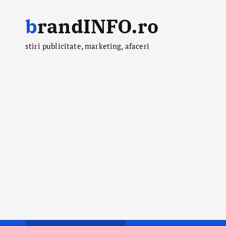
S
brandINFO.ro
k
i
stiri publicitate, marketing, afaceri
p
t
o
c
o
n
t
e
n
t