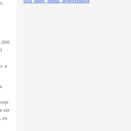
Stiri sport, fotbal,
divertisment
s.
1.000
el
 s-a
a
dențe
e ale
, au