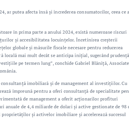
, ar putea afecta însă și încrederea consumatorilor, ceea ce 
zătoare în prima parte a anului 2024, există numeroase riscuri
rilor și accesibilitatea locuințelor. Încetinirea creșterii
ețelor globale și măsurile fiscale necesare pentru reducerea
ră locală mai mult decât se anticipa inițial, sugerând prudență
vestițiile pe termen lung”, conchide Gabriel Blăniță, Associat
România.
 de consultanță imobiliară și de management al investițiilor. Cu
ucrează împreună pentru a oferi consultanță de specialitate pe
perimentată de management a oferit acționarilor profituri
i anuale de 4,4 miliarde de dolari și active gestionate de 98 
proprietăților și activelor imobiliare și accelerează succesul