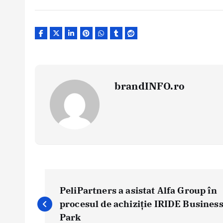
brandINFO.ro
N
a
PeliPartners a asistat Alfa Group în
v
procesul de achiziție IRIDE Busines
i
Park