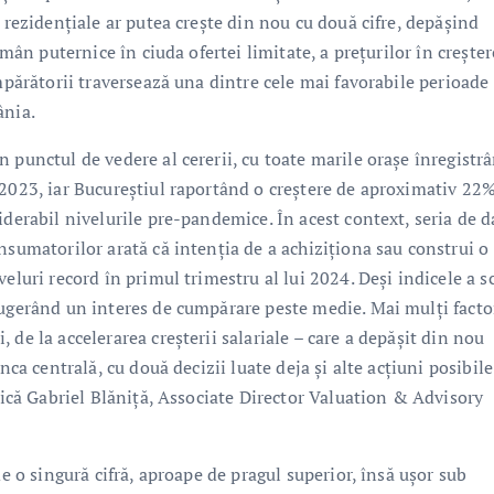
 rezidențiale ar putea crește din nou cu două cifre, depășind
ămân puternice în ciuda ofertei limitate, a prețurilor în creșter
umpărătorii traversează una dintre cele mai favorabile perioade
ânia.
 punctul de vedere al cererii, cu toate marile orașe înregistr
 2023, iar Bucureștiul raportând o creștere de aproximativ 22%
iderabil nivelurile pre-pandemice. În acest context, seria de d
nsumatorilor arată că intenția de a achiziționa sau construi o
eluri record în primul trimestru al lui 2024. Deși indicele a s
sugerând un interes de cumpărare peste medie. Mai mulți facto
de la accelerarea creșterii salariale – care a depășit din nou
nca centrală, cu două decizii luate deja și alte acțiuni posibile
plică Gabriel Blăniță, Associate Director Valuation & Advisory
de o singură cifră, aproape de pragul superior, însă ușor sub