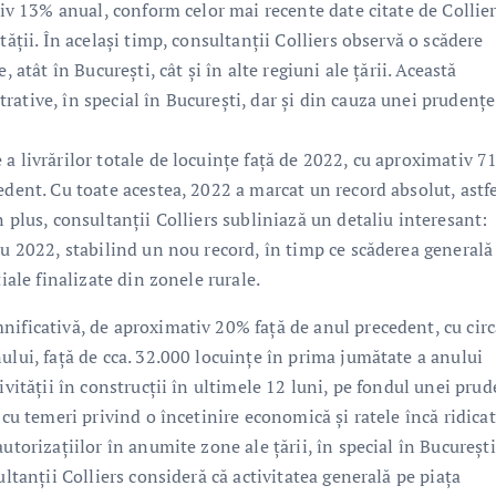
tiv 13% anual, conform celor mai recente date citate de Collier
tății. În același timp, consultanții Colliers observă o scădere
 atât în București, cât și în alte regiuni ale țării. Această
ative, în special în București, dar și din cauza unei prudențe
a livrărilor totale de locuințe față de 2022, cu aproximativ 7
edent. Cu toate acestea, 2022 a marcat un record absolut, astf
 plus, consultanții Colliers subliniază un detaliu interesant:
cu 2022, stabilind un nou record, în timp ce scăderea generală
iale finalizate din zonele rurale.
nificativă, de aproximativ 20% față de anul precedent, cu circ
ului, față de cca. 32.000 locuințe în prima jumătate a anului
ivității în construcții în ultimele 12 luni, pe fondul unei pru
 cu temeri privind o încetinire economică și ratele încă ridicat
utorizațiilor în anumite zone ale țării, în special în București
ultanții Colliers consideră că activitatea generală pe piața