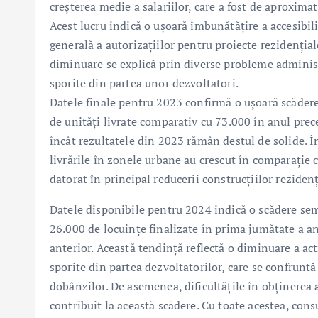
creșterea medie a salariilor, care a fost de aproxima
Acest lucru indică o ușoară îmbunătățire a accesibili
generală a autorizațiilor pentru proiecte rezidențiale,
diminuare se explică prin diverse probleme administr
sporite din partea unor dezvoltatori.
Datele finale pentru 2023 confirmă o ușoară scădere 
de unități livrate comparativ cu 73.000 în anul prec
încât rezultatele din 2023 rămân destul de solide. În
livrările în zonele urbane au crescut în comparație 
datorat în principal reducerii construcțiilor rezidenț
Datele disponibile pentru 2024 indică o scădere sem
26.000 de locuințe finalizate în prima jumătate a an
anterior. Această tendință reflectă o diminuare a act
sporite din partea dezvoltatorilor, care se confruntă
dobânzilor. De asemenea, dificultățile în obținerea a
contribuit la această scădere. Cu toate acestea, cons