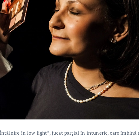
tâlnire în low light”, jucat parțial în întuneric, care îmbină 