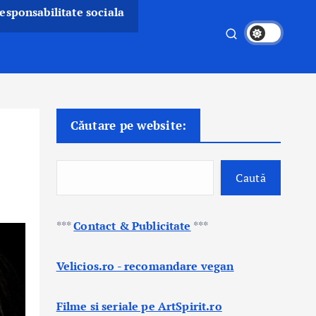
esponsabilitate sociala
Căutare pe website:
Caută
***
Contact & Publicitate
***
Velicios.ro - recomandare vegan
Filme si seriale pe ArtSpirit.ro