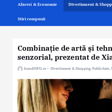
Afaceri & Economie
Divertisment & Shopp
Stiri companii
Combinație de artă și tehn
senzorial, prezentat de 
brandINFO.ro
Divertisment & Shopping
,
Publicitate,