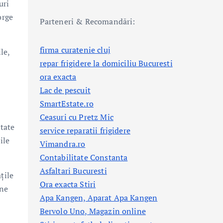
uri
orge
Parteneri & Recomandări:
firma curatenie cluj
le,
repar frigidere la domiciliu Bucuresti
ora exacta
Lac de pescuit
SmartEstate.ro
Ceasuri cu Pretz Mic
ntate
service reparatii frigidere
ile
Vimandra.ro
Contabilitate Constanta
Asfaltari Bucuresti
țile
Ora exacta Stiri
ane
Apa Kangen, Aparat Apa Kangen
Bervolo Uno, Magazin online