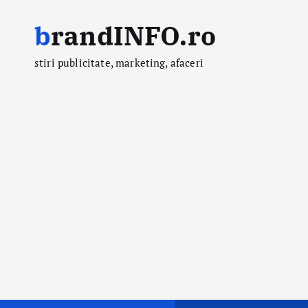
S
brandINFO.ro
k
i
stiri publicitate, marketing, afaceri
p
t
o
c
o
n
t
e
n
t