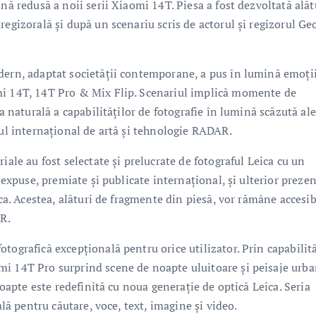
nă redusă a noii serii Xiaomi 14T. Piesa a fost dezvoltată alăt
regizorală și după un scenariu scris de actorul și regizorul Ge
dern, adaptat societății contemporane, a pus în lumină emoții
mi 14T, 14T Pro & Mix Flip. Scenariul implică momente de
a naturală a capabilităților de fotografie în lumină scăzută ale
lul internațional de artă și tehnologie RADAR.
iale au fost selectate și prelucrate de fotograful Leica cu un
i expuse, premiate și publicate internațional, și ulterior preze
ica. Acestea, alături de fragmente din piesă, vor rămâne accesib
AR.
tografică excepțională pentru orice utilizator. Prin capabilită
mi 14T Pro surprind scene de noapte uluitoare și peisaje urb
noapte este redefinită cu noua generație de optică Leica. Seria
ală pentru căutare, voce, text, imagine și video.