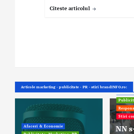
Citeste articolul
Articole marketing - publicitate - PR - stiri brandINFO.ro:
ONG In
Publici
Respons
Stiri c
Afaceri & Economie
NN s