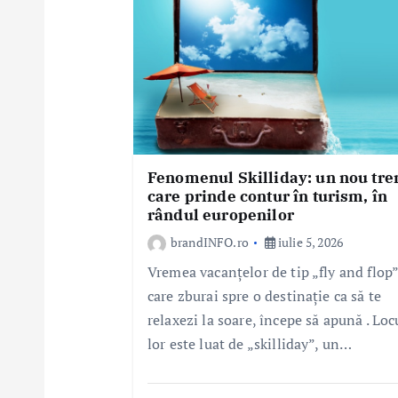
i
c
o
l
e
Fenomenul Skilliday: un nou tre
care prinde contur în turism, în
rândul europenilor
brandINFO.ro
iulie 5, 2026
Vremea vacanțelor de tip „fly and flop”
care zburai spre o destinație ca să te
relaxezi la soare, începe să apună . Loc
lor este luat de „skilliday”, un…