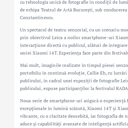
cu tehnologia unică de fotografie în condiții de lumi
de echipa Teatrul de Artă București, sub conducerea 
Constantinescu.
Un spectacol de teatru senzorial, cu un scenariu mo
prin obiectivul Leica a noilor smartphone-uri Xiao
interacțiune directă cu publicul, alături de integrare
seriei Xiaomi 14T. Experiența face parte din festiva
Mai mult, imaginile realizate în timpul piesei senzor
portofoliu în continuă evoluție, Callie Eh, cu lucrăr
publicului, în cadrul unei expoziții de fotografie Le
publicului, expuse participanților la festivalul RAD
Noua serie de smartphone-uri asigură o experiență fo
excepționale în lumină scăzută, Xiaomi 14T și Xiao
vibrante, cu o claritate deosebită, iar fotografia de 
aduce și capabilități avansate de inteligență artifici