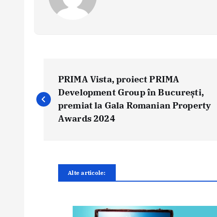
N
a
PRIMA Vista, proiect PRIMA
v
Development Group în București,
i
premiat la Gala Romanian Property
g
Awards 2024
a
r
e
î
Alte articole:
n
a
r
t