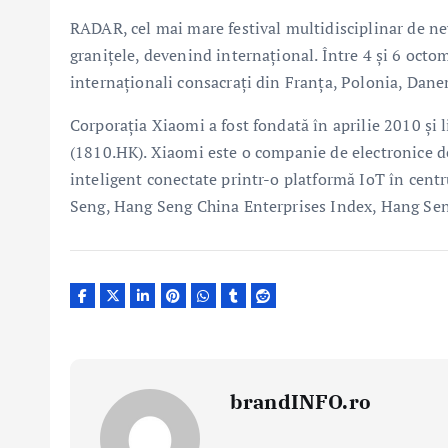
RADAR, cel mai mare festival multidisciplinar de new
granițele, devenind internațional. Între 4 şi 6 octomb
internaționali consacrați din Franța, Polonia, Danem
Corporația Xiaomi a fost fondată în aprilie 2010 și 
(1810.HK). Xiaomi este o companie de electronice d
inteligent conectate printr-o platformă IoT în centr
Seng, Hang Seng China Enterprises Index, Hang Se
brandINFO.ro