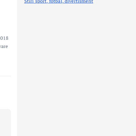
Stiri sport, fotbal,
divertisment
2018
ware