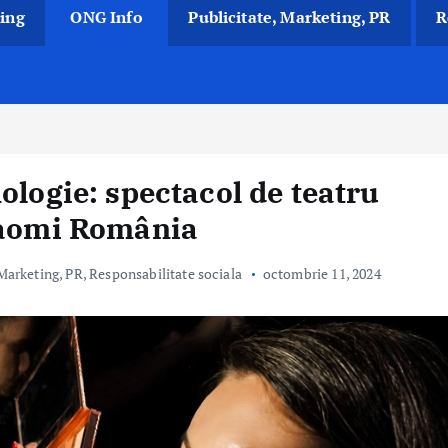
ing
ONG Info
Publicitate, Marketing, PR
R
ologie: spectacol de teatru
Xiaomi România
 Marketing, PR
,
Responsabilitate sociala
octombrie 11, 2024