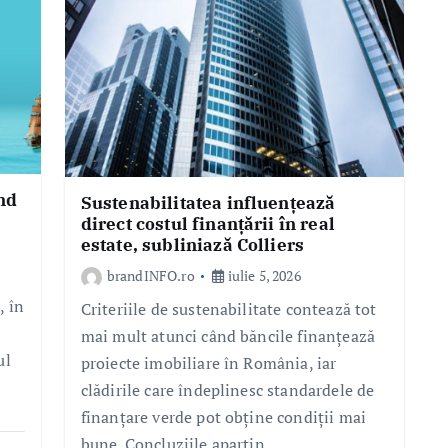
nd
Sustenabilitatea influențează
direct costul finanțării în real
estate, subliniază Colliers
brandINFO.ro
iulie 5, 2026
, în
Criteriile de sustenabilitate contează tot
mai mult atunci când băncile finanțează
ul
proiecte imobiliare în România, iar
clădirile care îndeplinesc standardele de
finanțare verde pot obține condiții mai
bune. Concluziile aparțin…