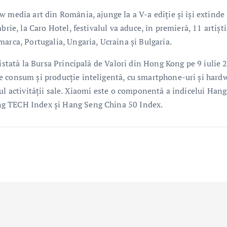
 media art din România, ajunge la a V-a ediţie şi își extinde
rie, la Caro Hotel, festivalul va aduce, în premieră, 11 artiști
arca, Portugalia, Ungaria, Ucraina şi Bulgaria.
listată la Bursa Principală de Valori din Hong Kong pe 9 iulie 
e consum și producție inteligentă, cu smartphone-uri și hard
ul activității sale. Xiaomi este o componentă a indicelui Hang
ng TECH Index și Hang Seng China 50 Index.