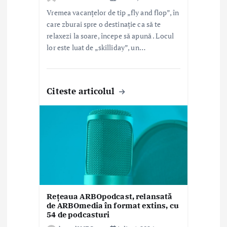
Vremea vacanțelor de tip „fly and flop”, în
care zburai spre o destinație ca să te
relaxezi la soare, începe să apună . Locul
lor este luat de „skilliday”, un…
Citeste articolul
Rețeaua ARBOpodcast, relansată
de ARBOmedia în format extins, cu
54 de podcasturi