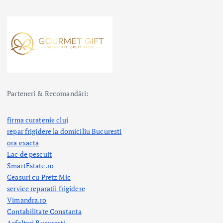
Parteneri & Recomandări:
firma curatenie cluj
repar frigidere la domiciliu Bucuresti
ora exacta
Lac de pescuit
SmartEstate.ro
Ceasuri cu Pretz Mic
service reparatii frigidere
Vimandra.ro
Contabilitate Constanta
Asfaltari Bucuresti