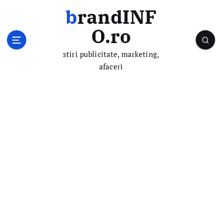
S
brandINF
k
i
O.ro
p
t
stiri publicitate, marketing,
o
afaceri
c
o
n
t
e
n
t