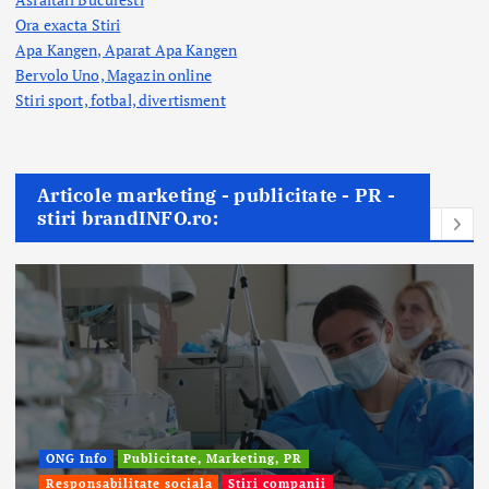
Ora exacta Stiri
Apa Kangen, Aparat Apa Kangen
Bervolo Uno, Magazin online
Stiri sport, fotbal,
divertisment
Articole marketing - publicitate - PR -
stiri brandINFO.ro:
ONG Info
Publicitate, Marketing, PR
Responsabilitate sociala
Stiri companii