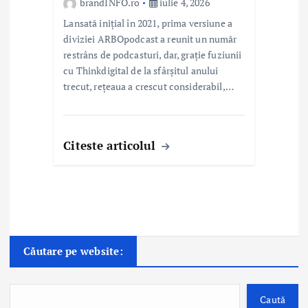
brandINFO.ro
iulie 4, 2026
Lansată inițial în 2021, prima versiune a
diviziei ARBOpodcast a reunit un număr
restrâns de podcasturi, dar, grație fuziunii
cu Thinkdigital de la sfârșitul anului
trecut, rețeaua a crescut considerabil,…
Citeste articolul
Căutare pe website:
Caută