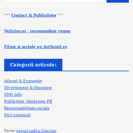
***
Contact & Publicitate
***
Velicios.ro - recomandare vegan
Filme si seriale pe ArtSpirit.ro
Categorii articole:
Afaceri & Economie
Divertisment & Shopping
ONG Info
Publicitate, Marketing, PR
Responsabilitate sociala
Stiri companii
Parter
cosuri cadou Craciun
: