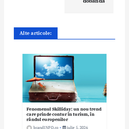
dobândă
e
î
n
Alte articole:
a
r
t
i
c
o
Fenomenul Skilliday: un nou trend
l
care prinde contur în turism, în
rândul europenilor
e
brandINFO.ro
iulie 5, 2026