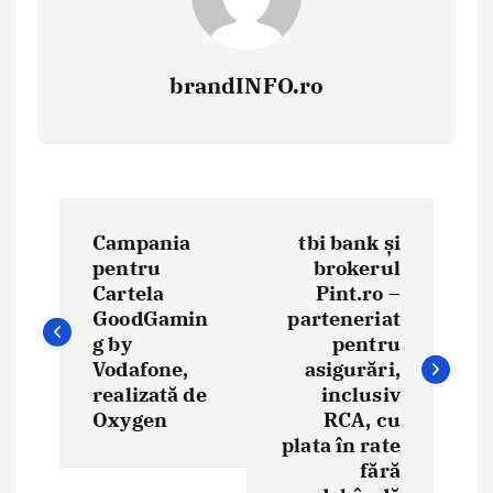
brandINFO.ro
N
Campania
tbi bank și
a
pentru
brokerul
Cartela
Pint.ro –
v
GoodGamin
parteneriat
i
g by
pentru
Vodafone,
asigurări,
g
realizată de
inclusiv
Oxygen
RCA, cu
a
plata în rate
fără
r