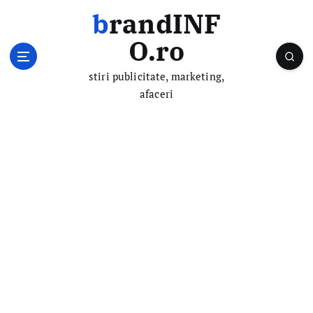
S
brandINF
k
i
O.ro
p
t
stiri publicitate, marketing,
o
afaceri
c
o
n
t
e
n
t