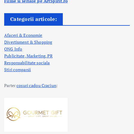
Filme si seriale pe ArtSpirit.ro
Categorii articole:
Afaceri & Economie
Divertisment & Shopping
ONG Info
Publicitate, Marketing, PR
Responsabilitate sociala
Stiri companii
Parter
cosuri cadou Craciun
: