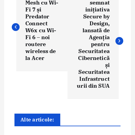
a
Mesh cu Wi-
semnat
Fi 7 și
inițiativa
v
Predator
Secure by
i
Connect
Design,
W6x cu Wi-
lansată de
g
Fi 6 – noi
Agenția
routere
pentru
a
wireless de
Securitatea
la Acer
Cibernetică
r
și
e
Securitatea
Infrastruct
î
urii din SUA
n
a
r
Alte articole:
t