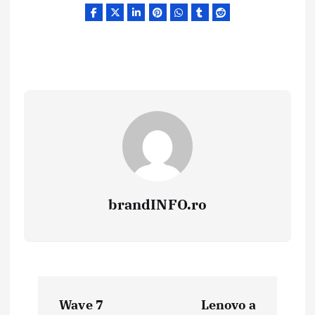
brandINFO.ro
N
Wave 7
Lenovo a