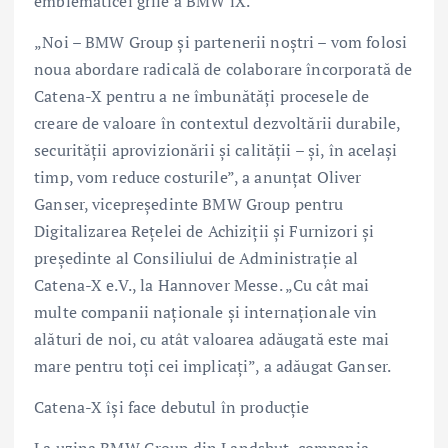
emblematicei grile a BMW iX.
„Noi – BMW Group şi partenerii noştri – vom folosi
noua abordare radicală de colaborare încorporată de
Catena-X pentru a ne îmbunătăţi procesele de
creare de valoare în contextul dezvoltării durabile,
securităţii aprovizionării şi calităţii – şi, în acelaşi
timp, vom reduce costurile”, a anunţat Oliver
Ganser, vicepreşedinte BMW Group pentru
Digitalizarea Reţelei de Achiziţii şi Furnizori şi
preşedinte al Consiliului de Administraţie al
Catena-X e.V., la Hannover Messe. „Cu cât mai
multe companii naţionale şi internaţionale vin
alături de noi, cu atât valoarea adăugată este mai
mare pentru toţi cei implicaţi”, a adăugat Ganser.
Catena-X îşi face debutul în producţie
La uzina BMW Group din Landshut, compania