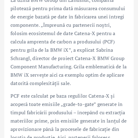
pilotează pentru prima dată măsurarea consumului
de energie bazată pe date în fabricarea unei întregi
componente. „Împreună cu partenerii noştri,
folosim ecosistemul de date Catena-X pentru a
calcula amprenta de carbon a produsului (PCF)
pentru grila de la BMW iX”, a explicat Sabrina
Schrangl, director de proiect Catena-X BMW Group
Component Manufacturing. Grila emblematică de la
BMW iX serveşte aici ca exemplu optim de aplicare
datorită complexităţii sale.
PCF este calculat pe baza regulilor Catena-X şi
acoperă toate emisiile „grade-to-gate” generate în
timpul fabricării produsului – începând cu extracţia
materiilor prime, prin emisiile generate în lanţul de
aprovizionare până la procesele de fabricaţie din
locaţia de producţie. Aici, partenerii folosesc