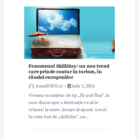
i
c
o
l
e
Fenomenul Skilliday: un nou trend
care prinde contur în turism, în
rândul europenilor
brandINFO.ro
iulie 5, 2026
Vremea vacanțelor de tip „fly and flop”, în
care zburai spre o destinație ca să te
relaxezi la soare, începe să apună . Locul
lor este luat de „skilliday”, un…