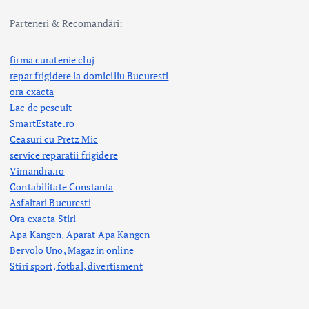
Parteneri & Recomandări:
firma curatenie cluj
repar frigidere la domiciliu Bucuresti
ora exacta
Lac de pescuit
SmartEstate.ro
Ceasuri cu Pretz Mic
service reparatii frigidere
Vimandra.ro
Contabilitate Constanta
Asfaltari Bucuresti
Ora exacta Stiri
Apa Kangen, Aparat Apa Kangen
Bervolo Uno, Magazin online
Stiri sport, fotbal,
divertisment