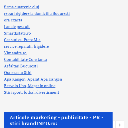
firma curatenie cluj
repar frigidere la domiciliu Bucuresti
ora exacta
Lac de pescuit
SmartEstate.ro
Ceasuri cu Pretz Mic
service reparatii frigidere
Vimandra.ro
Contabilitate Constanta
Asfaltari Bucuresti
Ora exacta Stiri
Apa Kangen, Aparat Apa Kangen
Bervolo Uno, Magazin online
Stiri sport, fotbal,
divertisment
Articole marketing - publicitate - PR -
stiri brandINFO.ro: