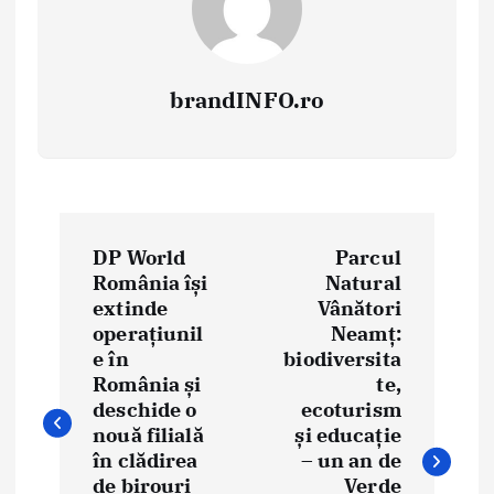
brandINFO.ro
N
DP World
Parcul
a
România își
Natural
extinde
Vânători
v
operațiunil
Neamț:
i
e în
biodiversita
România și
te,
g
deschide o
ecoturism
nouă filială
și educație
a
în clădirea
– un an de
de birouri
Verde