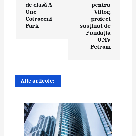
r
de clasă A
pentru
e
One
Viitor,
Cotroceni
proiect
î
Park
susținut de
Fundația
n
OMV
Petrom
a
r
t
Alte articole:
i
c
o
l
e