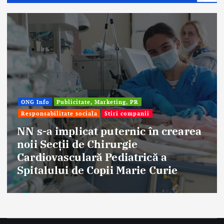
Afaceri & Economie
Publicitate, Marketing,
Stiri companii
 crearea
Eternal Beauty, fondată la S
 a
aniversat 30 de ani în indus
urie
frumuseții