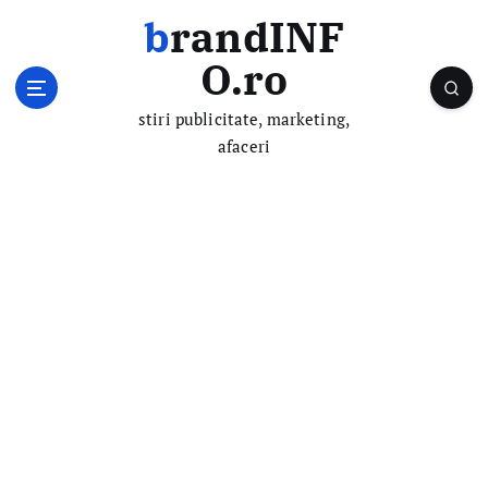
S
brandINF
k
i
O.ro
p
t
stiri publicitate, marketing,
o
afaceri
c
o
n
t
e
n
t