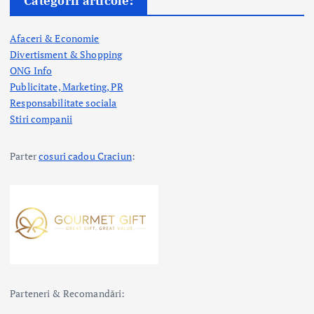
Categorii articole:
Afaceri & Economie
Divertisment & Shopping
ONG Info
Publicitate, Marketing, PR
Responsabilitate sociala
Stiri companii
Parter
cosuri cadou Craciun
:
Parteneri & Recomandări: