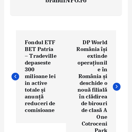
brandINFO.ro
N
Fondul ETF
DP World
a
BET Patria
România își
– Tradeville
extinde
v
depaseste
operațiunil
i
300
e în
milioane lei
România și
g
in active
deschide o
totale și
nouă filială
a
anunță
în clădirea
reduceri de
de birouri
r
comisioane
de clasă A
e
One
Cotroceni
î
Park