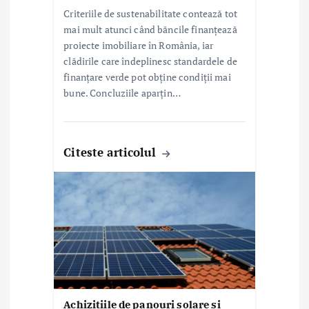
Criteriile de sustenabilitate contează tot
mai mult atunci când băncile finanțează
proiecte imobiliare în România, iar
clădirile care îndeplinesc standardele de
finanțare verde pot obține condiții mai
bune. Concluziile aparțin…
Citeste articolul
Achizițiile de panouri solare și