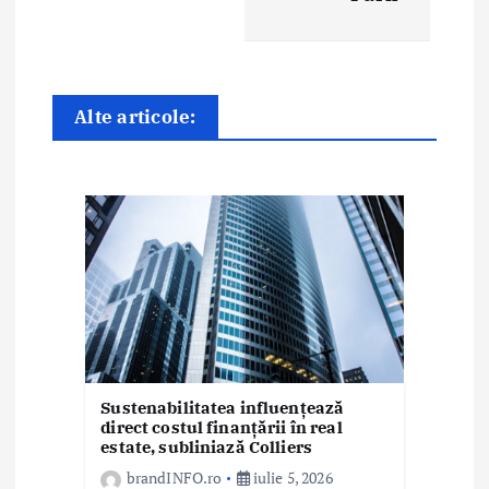
n
a
r
Alte articole:
t
i
c
o
l
e
Sustenabilitatea influențează
direct costul finanțării în real
estate, subliniază Colliers
brandINFO.ro
iulie 5, 2026