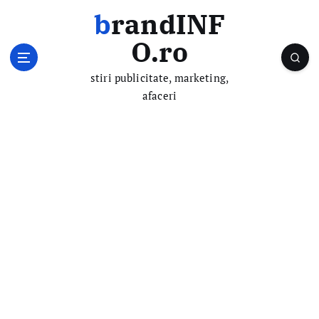
S
brandINF
k
i
O.ro
p
t
stiri publicitate, marketing,
o
afaceri
c
o
n
t
e
n
t