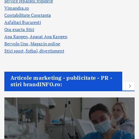
service reparatii frigidere
Vimandra.ro
Contabilitate Constanta
Asfaltari Bucuresti
Ora exacta Stiri
Apa Kangen, Aparat Apa Kangen
Bervolo Uno, Magazin online
Stiri sport, fotbal,
divertisment
Articole marketing - publicitate - PR -
stiri brandINFO.ro: