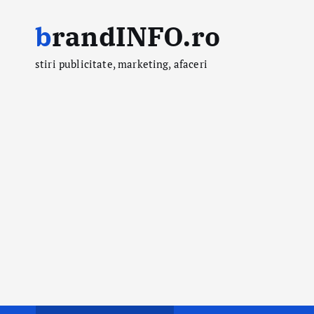
S
brandINFO.ro
k
i
stiri publicitate, marketing, afaceri
p
t
o
c
o
n
t
e
n
t