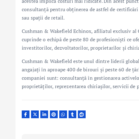
acestea implică costuri mai ridicate. Din acest pun
consultanță pentru obținerea de astfel de certificări 
sau spații de retail.
Cushman & Wakefield Echinox, afiliatul exclusiv a
cuprinde o echipă de peste 80 de profesioniști ce o
investitorilor, dezvoltatorilor, proprietarilor și chiri
Cushman & Wakefield este unul dintre liderii global
angajați în aproape 400 de birouri și peste 60 de țări
companiei sunt: consultanță în gestionarea activelor 
proprietăților, reprezentarea chiriașilor, servicii de 