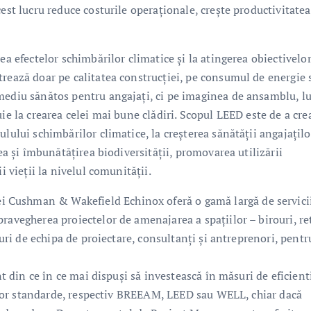
est lucru reduce costurile operaționale, crește productivitatea
ea efectelor schimbărilor climatice și la atingerea obiectivelo
trează doar pe calitatea construcției, pe consumul de energie 
 mediu sănătos pentru angajați, ci pe imaginea de ansamblu, l
ie la crearea celei mai bune clădiri. Scopul LEED este de a cre
lului schimbărilor climatice, la creșterea sănătății angajațilo
rea și îmbunătățirea biodiversității, promovarea utilizării
i vieții la nivelul comunității.
 Cushman & Wakefield Echinox oferă o gamă largă de servici
ravegherea proiectelor de amenajarea a spațiilor – birouri, ret
turi de echipa de proiectare, consultanți și antreprenori, pentr
nt din ce în ce mai dispuși să investească în măsuri de eficient
itelor standarde, respectiv BREEAM, LEED sau WELL, chiar dacă