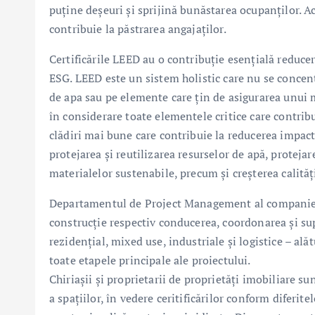
puține deșeuri și sprijină bunăstarea ocupanților. Ac
contribuie la păstrarea angajaților.
Certificările LEED au o contribuție esențială reducer
ESG. LEED este un sistem holistic care nu se concen
de apa sau pe elemente care țin de asigurarea unui
în considerare toate elementele critice care contribu
clădiri mai bune care contribuie la reducerea impactu
protejarea și reutilizarea resurselor de apă, proteja
materialelor sustenabile, precum și creșterea calități
Departamentul de Project Management al companiei
construcție respectiv conducerea, coordonarea și sup
rezidențial, mixed use, industriale și logistice – ală
toate etapele principale ale proiectului.
Chiriașii și proprietarii de proprietăți imobiliare su
a spațiilor, în vedere ceritificărilor conform difer