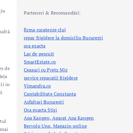
țiu
Parteneri & Recomandări:
firma curatenie cluj
naltă
repar frigidere la domiciliu Bucuresti
ora exacta
Lac de pescuit
t
SmartEstate.ro
es de
Ceasuri cu Pretz Mic
deja
service reparatii frigidere
ii in
Vimandra.ro
ii
Contabilitate Constanta
Asfaltari Bucuresti
Ora exacta Stiri
Apa Kangen, Aparat Apa Kangen
tul
Bervolo Uno, Magazin online
 mai