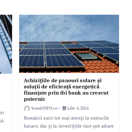
Achizițiile de panouri solare și
soluții de eficiență energetică
finanțate prin tbi bank au crescut
puternic
brandINFO.ro
iulie 4, 2026
ot
Românii sunt tot mai atenți la costurile
ză
lunare, dar și la investițiile care pot aduce