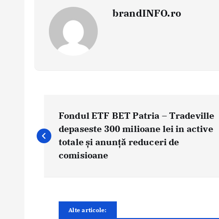
brandINFO.ro
N
a
Fondul ETF BET Patria – Tradeville
v
depaseste 300 milioane lei in active
i
totale și anunță reduceri de
g
comisioane
a
r
e
î
Alte articole:
n