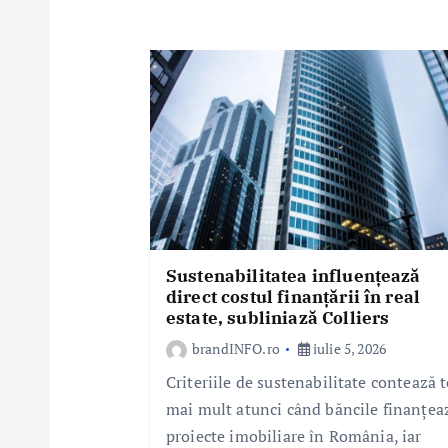
a
r
t
i
c
o
l
e
Sustenabilitatea influențează
direct costul finanțării în real
estate, subliniază Colliers
brandINFO.ro
iulie 5, 2026
Criteriile de sustenabilitate contează t
mai mult atunci când băncile finanțea
proiecte imobiliare în România, iar