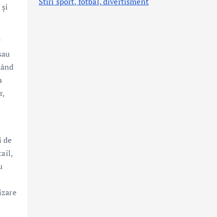
Stiri sport, fotbal,
divertisment
 și
r
sau
uând
a
r,
i de
ail,
u
izare