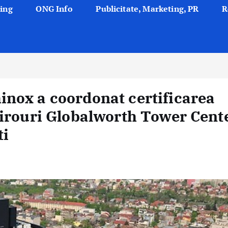
ing
ONG Info
Publicitate, Marketing, PR
R
nox a coordonat certificarea
birouri Globalworth Tower Cent
ti