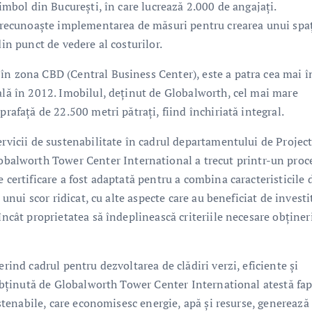
simbol din București, în care lucrează 2.000 de angajați.
l, recunoaște implementarea de măsuri pentru crearea unui spa
din punct de vedere al costurilor.
în zona CBD (Central Business Center), este a patra cea mai î
ală în 2012. Imobilul, deținut de Globalworth, cel mai mare
prafață de 22.500 metri pătrați, fiind închiriată integral.
ervicii de sustenabilitate în cadrul departamentului de Projec
alworth Tower Center International a trecut printr-un proc
 certificare a fost adaptată pentru a combina caracteristicile 
 unui scor ridicat, cu alte aspecte care au beneficiat de investit
încât proprietatea să îndeplinească criteriile necesare obținer
erind cadrul pentru dezvoltarea de clădiri verzi, eficiente și
a obținută de Globalworth Tower Center International atestă fap
sustenabile, care economisesc energie, apă și resurse, generează