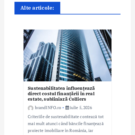
a
Alte articole:
r
t
i
c
o
l
e
Sustenabilitatea influențează
direct costul finanțării în real
estate, subliniază Colliers
brandINFO.ro
iulie 5, 2026
Criteriile de sustenabilitate contează tot
mai mult atunci când băncile finanțează
proiecte imobiliare în România, iar