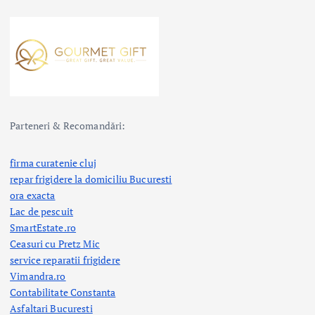
Parteneri & Recomandări:
firma curatenie cluj
repar frigidere la domiciliu Bucuresti
ora exacta
Lac de pescuit
SmartEstate.ro
Ceasuri cu Pretz Mic
service reparatii frigidere
Vimandra.ro
Contabilitate Constanta
Asfaltari Bucuresti