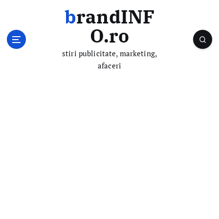
S
brandINF
k
i
O.ro
p
t
stiri publicitate, marketing,
o
afaceri
c
o
n
t
e
n
t