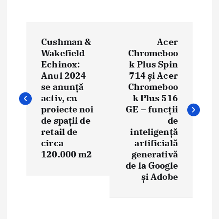
N
Cushman &
Acer
a
Wakefield
Chromeboo
Echinox:
k Plus Spin
v
Anul 2024
714 și Acer
i
se anunță
Chromeboo
activ, cu
k Plus 516
g
proiecte noi
GE – funcții
de spații de
de
a
retail de
inteligență
circa
artificială
r
120.000 m2
generativă
e
de la Google
și Adobe
î
n