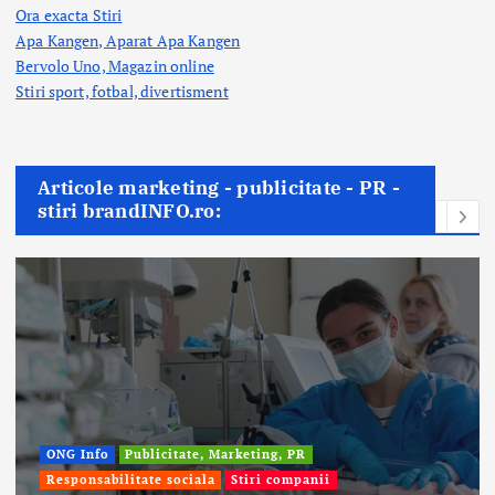
Ora exacta Stiri
Apa Kangen, Aparat Apa Kangen
Bervolo Uno, Magazin online
Stiri sport, fotbal,
divertisment
Articole marketing - publicitate - PR -
stiri brandINFO.ro:
ONG Info
Publicitate, Marketing, PR
Responsabilitate sociala
Stiri companii