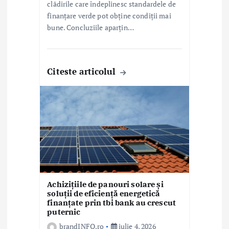
clădirile care îndeplinesc standardele de
finanțare verde pot obține condiții mai
bune. Concluziile aparțin…
Citeste articolul
Achizițiile de panouri solare și
soluții de eficiență energetică
finanțate prin tbi bank au crescut
puternic
brandINFO.ro
iulie 4, 2026