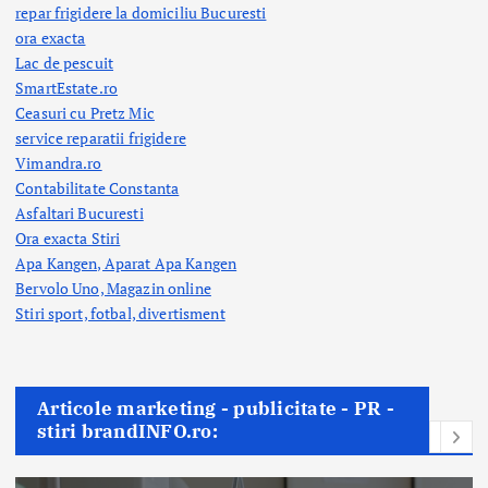
repar frigidere la domiciliu Bucuresti
ora exacta
Lac de pescuit
SmartEstate.ro
Ceasuri cu Pretz Mic
service reparatii frigidere
Vimandra.ro
Contabilitate Constanta
Asfaltari Bucuresti
Ora exacta Stiri
Apa Kangen, Aparat Apa Kangen
Bervolo Uno, Magazin online
Stiri sport, fotbal,
divertisment
Articole marketing - publicitate - PR -
stiri brandINFO.ro: