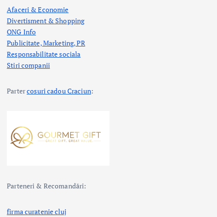
Afaceri & Economie
Divertisment & Shopping
ONG Info
Publicitate, Marketing, PR
Responsabilitate sociala
Stiri companii
Parter
cosuri cadou Craciun
:
Parteneri & Recomandări:
firma curatenie cluj