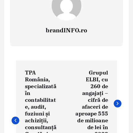
brandINFO.ro
N
TPA
Grupul
a
România,
ELBI, cu
specializată
260 de
v
în
angajați –
i
contabilitat
cifră de
e, audit,
afaceri de
g
fuziuni și
aproape 555
achiziții,
de milioane
a
consultanță
de lei în