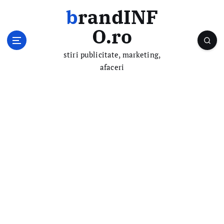
S
brandINF
k
i
O.ro
p
t
stiri publicitate, marketing,
o
afaceri
c
o
n
t
e
n
t