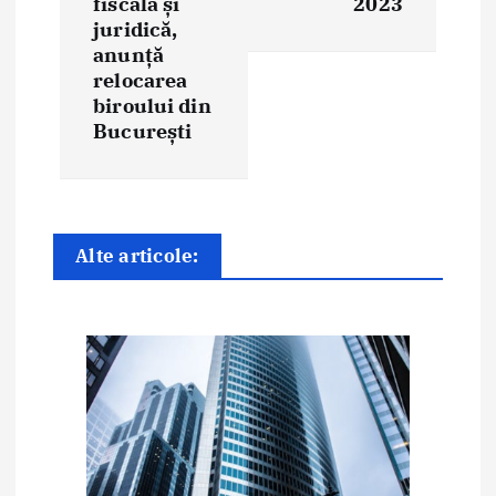
fiscală și
2023
r
juridică,
e
anunță
relocarea
î
biroului din
București
n
a
r
Alte articole:
t
i
c
o
l