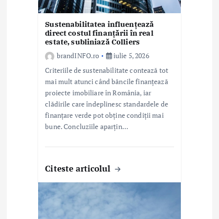
e
Sustenabilitatea influențează
direct costul finanțării în real
estate, subliniază Colliers
brandINFO.ro
iulie 5, 2026
Criteriile de sustenabilitate contează tot
mai mult atunci când băncile finanțează
proiecte imobiliare în România, iar
clădirile care îndeplinesc standardele de
finanțare verde pot obține condiții mai
bune. Concluziile aparțin…
Citeste articolul