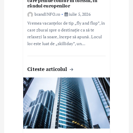
care prinde contur în turism, în
rândul europenilor
brandINFO.ro
iulie 5, 2026
Vremea vacanțelor de tip „fly and flop”, în
care zburai spre o destinație ca să te
relaxezi la soare, începe să apună . Locul
lor este luat de „skilliday”, un…
Citeste articolul