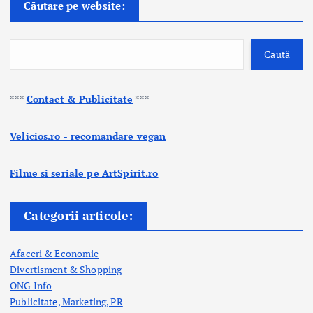
Căutare pe website:
Caută
***
Contact & Publicitate
***
Velicios.ro - recomandare vegan
Filme si seriale pe ArtSpirit.ro
Categorii articole:
Afaceri & Economie
Divertisment & Shopping
ONG Info
Publicitate, Marketing, PR