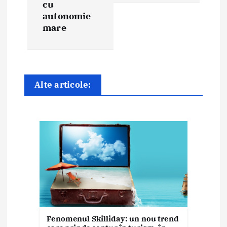
cu
e
autonomie
mare
î
n
a
Alte articole:
r
t
i
c
o
l
e
Fenomenul Skilliday: un nou trend