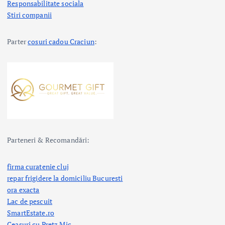
Responsabilitate sociala
Stiri companii
Parter
cosuri cadou Craciun
:
Parteneri & Recomandări:
firma curatenie cluj
repar frigidere la domiciliu Bucuresti
ora exacta
Lac de pescuit
SmartEstate.ro
Ceasuri cu Pretz Mic