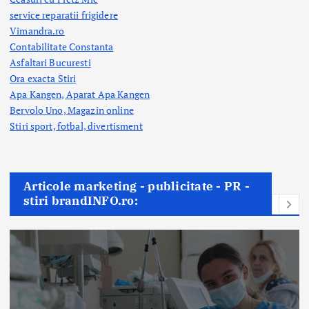
service reparatii frigidere
Vimandra.ro
Contabilitate Constanta
Asfaltari Bucuresti
Ora exacta Stiri
Apa Kangen, Aparat Apa Kangen
Bervolo Uno, Magazin online
Stiri sport, fotbal,
divertisment
Articole marketing - publicitate - PR -
stiri brandINFO.ro: