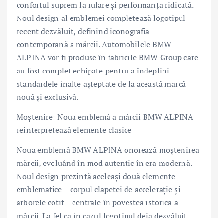
confortul suprem la rulare și performanța ridicată.
Noul design al emblemei completează logotipul
recent dezvăluit, definind iconografia
contemporană a mărcii. Automobilele BMW
ALPINA vor fi produse în fabricile BMW Group care
au fost complet echipate pentru a îndeplini
standardele înalte așteptate de la această marcă
nouă și exclusivă.
Moștenire: Noua emblemă a mărcii BMW ALPINA
reinterpretează elemente clasice
Noua emblemă BMW ALPINA onorează moștenirea
mărcii, evoluând în mod autentic în era modernă.
Noul design prezintă aceleași două elemente
emblematice – corpul clapetei de accelerație și
arborele cotit – centrale în povestea istorică a
mărcii. La fel ca în cazul logotipul deja dezvăluit,