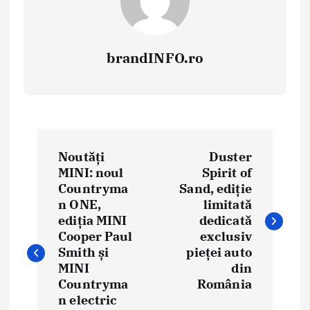
brandINFO.ro
N
Noutăți
Duster
a
MINI: noul
Spirit of
Countryma
Sand, ediție
v
n ONE,
limitată
i
ediția MINI
dedicată
Cooper Paul
exclusiv
g
Smith și
pieței auto
MINI
din
a
Countryma
România
n electric
r