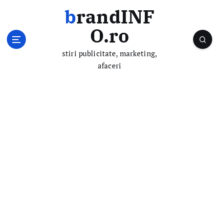
S
brandINF
k
i
O.ro
p
t
stiri publicitate, marketing,
o
afaceri
c
o
n
t
e
n
t