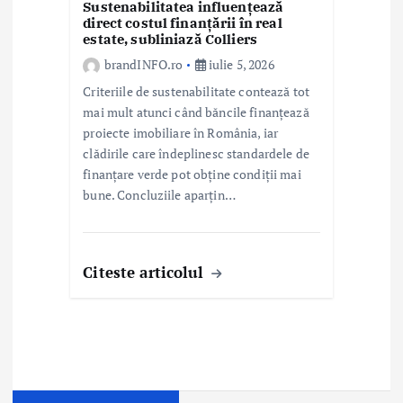
Sustenabilitatea influențează
direct costul finanțării în real
estate, subliniază Colliers
brandINFO.ro
iulie 5, 2026
Criteriile de sustenabilitate contează tot
mai mult atunci când băncile finanțează
proiecte imobiliare în România, iar
clădirile care îndeplinesc standardele de
finanțare verde pot obține condiții mai
bune. Concluziile aparțin…
Citeste articolul