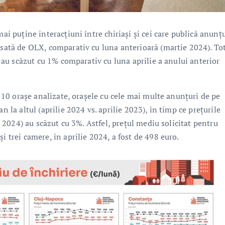
mai puține interacțiuni între chiriași și cei care publică anunț
nsată de OLX, comparativ cu luna anterioară (martie 2024). Tot
ți au scăzut cu 1% comparativ cu luna aprilie a anului anterior
le 10 orașe analizate, orașele cu cele mai multe anunțuri de pe
n la altul (aprilie 2024 vs. aprilie 2023), în timp ce prețurile
ie 2024) au scăzut cu 3%. Astfel, prețul mediu solicitat pentru
i trei camere, în aprilie 2024, a fost de 498 euro.