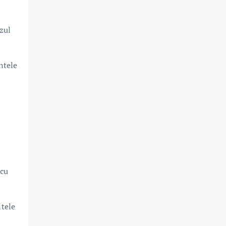
zul
ntele
ț
 cu
ntele
ț