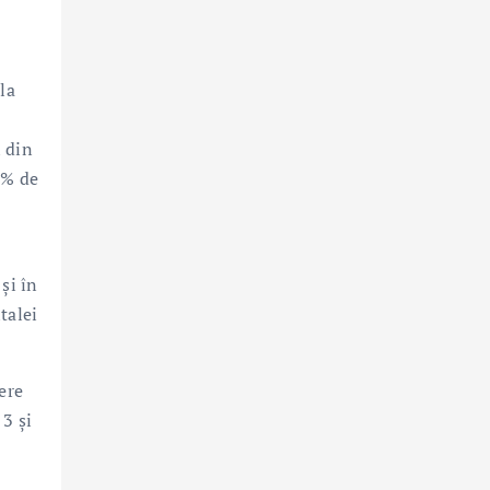
la
l din
1% de
și în
talei
ere
3 și