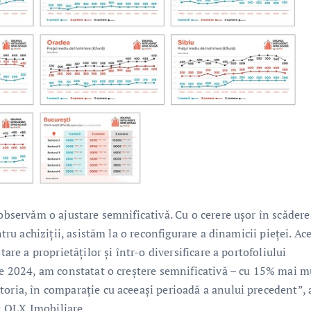
 observăm o ajustare semnificativă. Cu o cerere ușor în scădere
ntru achiziții, asistăm la o reconfigurare a dinamicii pieței. Ac
tare a proprietăților și într-o diversificare a portofoliului
lie 2024, am constatat o creștere semnificativă – cu 15% mai m
toria, în comparație cu aceeași perioadă a anului precedent”, 
& OLX Imobiliare.