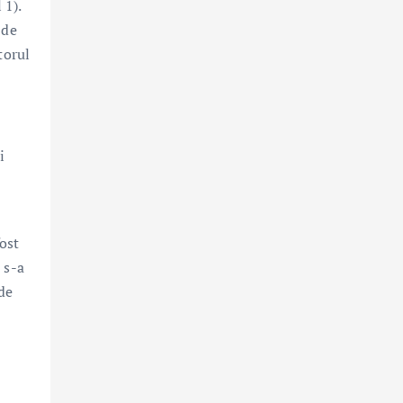
 1).
 de
torul
i
fost
 s-a
de