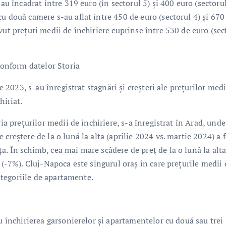
au încadrat între 319 euro (în sectorul 5) și 400 euro (sectorul
u două camere s-au aflat între 450 de euro (sectorul 4) și 670
vut prețuri medii de închiriere cuprinse între 530 de euro (sec
 conform datelor Storia
e 2023, s-au înregistrat stagnări și creșteri ale prețurilor medi
hiriat.
ia prețurilor medii de închiriere, s-a înregistrat în Arad, unde
creștere de la o lună la alta (aprilie 2024 vs. martie 2024) a 
. În schimb, cea mai mare scădere de preț de la o lună la alta
 (-7%). Cluj-Napoca este singurul oraș în care prețurile medii 
categoriile de apartamente.
ru închirierea garsonierelor și apartamentelor cu două sau trei