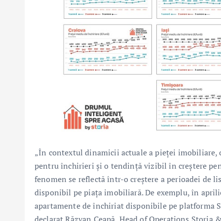
„În contextul dinamicii actuale a pieței imobiliare,
pentru închirieri și o tendință vizibil în creștere pe
fenomen se reflectă într-o creștere a perioadei de lis
disponibil pe piața imobiliară. De exemplu, în apri
apartamente de închiriat disponibile pe platforma S
declarat Răzvan Ceapă, Head of Operations Storia 